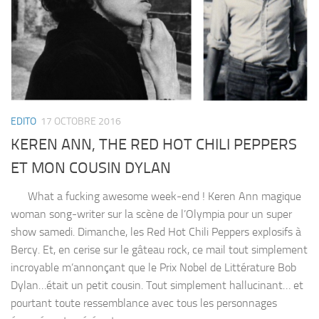
EDITO
17 OCTOBRE 2016
KEREN ANN, THE RED HOT CHILI PEPPERS
ET MON COUSIN DYLAN
What a fucking awesome week-end ! Keren Ann magique
woman song-writer sur la scène de l’Olympia pour un super
show samedi. Dimanche, les Red Hot Chili Peppers explosifs à
Bercy. Et, en cerise sur le gâteau rock, ce mail tout simplement
incroyable m’annonçant que le Prix Nobel de Littérature Bob
Dylan…était un petit cousin. Tout simplement hallucinant… et
pourtant toute ressemblance avec tous les personnages