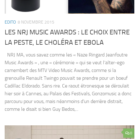
EDITO
8 NOVEMBRE 2015
LES NRJ MUSIC AWARDS : LE CHOIX ENTRE
LA PESTE, LE CHOLÉRA ET EBOLA
NRJ MA, vous savez comme les « Naze Ringard Jeanfoutre
Music Awards » , une « cérémonie » qui se veut l’alter-ego
camembert des MTV Video Music Awards, comme si la
grenouille Renault Twingo pouvait se prendre pour un boeuf
Cadillac Eldorado. Sans rire. Ce raout étronesque se déroulait
hier soir à Cannes, au Palais des Festivals, Gonzomusic a donc
parcouru pour vous, mais néanmoins d’un derrière distrait,
comme le disait si bien Guy Bedos,...
0