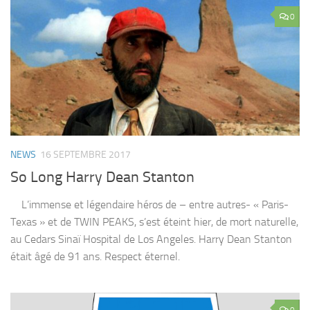
0
NEWS
16 SEPTEMBRE 2017
So Long Harry Dean Stanton
L’immense et légendaire héros de – entre autres- « Paris-
Texas » et de TWIN PEAKS, s’est éteint hier, de mort naturelle,
au Cedars Sinaï Hospital de Los Angeles. Harry Dean Stanton
était âgé de 91 ans. Respect éternel.