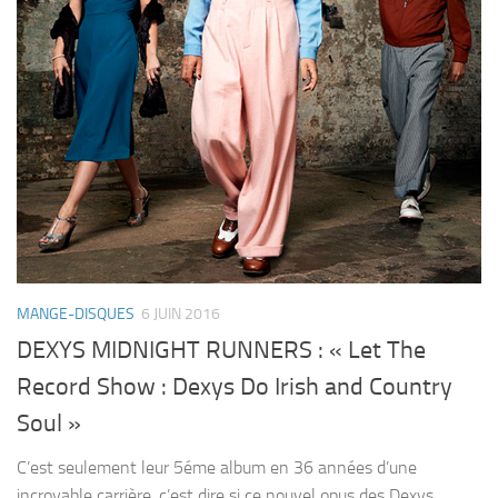
MANGE-DISQUES
6 JUIN 2016
DEXYS MIDNIGHT RUNNERS : « Let The
Record Show : Dexys Do Irish and Country
Soul »
C’est seulement leur 5éme album en 36 années d’une
incroyable carrière, c’est dire si ce nouvel opus des Dexys