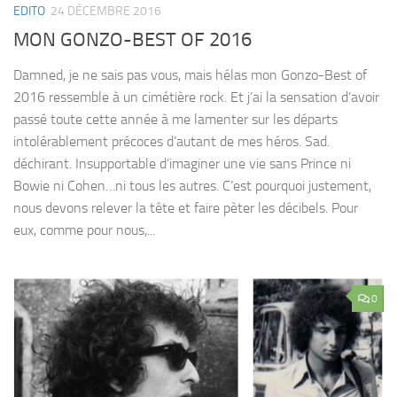
EDITO
24 DÉCEMBRE 2016
MON GONZO-BEST OF 2016
Damned, je ne sais pas vous, mais hélas mon Gonzo-Best of
2016 ressemble à un cimétière rock. Et j’ai la sensation d’avoir
passé toute cette année à me lamenter sur les départs
intolérablement précoces d’autant de mes héros. Sad.
déchirant. Insupportable d’imaginer une vie sans Prince ni
Bowie ni Cohen…ni tous les autres. C’est pourquoi justement,
nous devons relever la tête et faire pèter les décibels. Pour
eux, comme pour nous,...
0