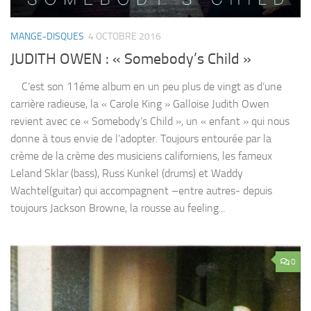
MANGE-DISQUES
4 OCTOBRE 2016
JUDITH OWEN : « Somebody’s Child »
C’est son 11éme album en un peu plus de vingt as d’une
carrière radieuse, la « Carole King » Galloise Judith Owen
revient avec ce « Somebody’s Child », un « enfant » qui nous
donne à tous envie de l’adopter. Toujours entourée par la
crème de la crème des musiciens californiens, les fameux
Leland Sklar (bass), Russ Kunkel (drums) et Waddy
Wachtel(guitar) qui accompagnent –entre autres- depuis
toujours Jackson Browne, la rousse au feeling...
0