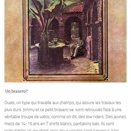
Un brasero?
Ouais, un type qui travaille aux champs, qui assure les travaux les
plus durs. Jimmy et ce petit brasero se· sont retrouvés face à une
véritable troupe de vatos, comme on dit, des low riders. Des jeunes
mecs de 14-15 ans en T shirts blancs, pantalons kaki. Ils sont
redoutables et, pourtant, mes deux copains sont parvenus à les