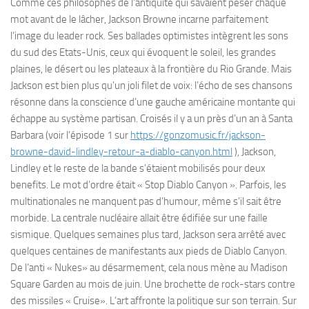
Comme ces philosophes de l’antiquité qui savaient peser chaque
mot avant de le lâcher, Jackson Browne incarne parfaitement
l’image du leader rock. Ses ballades optimistes intègrent les sons
du sud des Etats-Unis, ceux qui évoquent le soleil, les grandes
plaines, le désert ou les plateaux à la frontière du Rio Grande. Mais
Jackson est bien plus qu’un joli filet de voix: l’écho de ses chansons
résonne dans la conscience d’une gauche américaine montante qui
échappe au système partisan. Croisés il y a un près d’un an à Santa
Barbara (voir l’épisode 1 sur
https://gonzomusic.fr/jackson-
browne-david-lindley-retour-a-diablo-canyon.html
), Jackson,
Lindley et le reste de la bande s’étaient mobilisés pour deux
benefits. Le mot d’ordre était « Stop Diablo Canyon ». Parfois, les
multinationales ne manquent pas d’humour, même s’il sait être
morbide. La centrale nucléaire allait être édifiée sur une faille
sismique. Quelques semaines plus tard, Jackson sera arrêté avec
quelques centaines de manifestants aux pieds de Diablo Canyon.
De l’anti « Nukes» au désarmement, cela nous mène au Madison
Square Garden au mois de juin. Une brochette de rock-stars contre
des missiles « Cruise». L’art affronte la politique sur son terrain. Sur