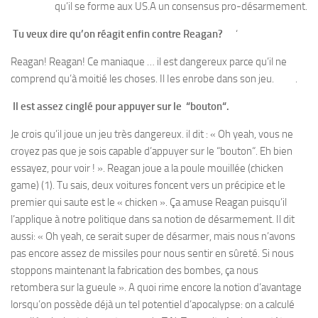
qu’il se forme aux US.A un consensus pro-désarmement.
Tu veux dire qu’on réagit enfin contre Reagan?
‘
Reagan! Reagan! Ce maniaque … il est dangereux parce qu’il ne
comprend qu’à moitié les choses. Il Ies enrobe dans son jeu. .
Il est assez cinglé pour appuyer sur le “bouton“.
Je crois qu’il joue un jeu très dangereux. il dit : « Oh yeah, vous ne
croyez pas que je sois capable d’appuyer sur le “bouton“. Eh bien
essayez, pour voir ! ». Reagan joue a la poule mouillée (chicken
game) (1). Tu sais, deux voitures foncent vers un précipice et le
premier qui saute est le « chicken ». Ça amuse Reagan puisqu’il
l’applique à notre politique dans sa notion de désarmement. Il dit
aussi: « Oh yeah, ce serait super de désarmer, mais nous n’avons
pas encore assez de missiles pour nous sentir en sûreté. Si nous
stoppons maintenant la fabrication des bombes, ça nous
retombera sur la gueule ». A quoi rime encore la notion d’avantage
lorsqu’on possède déjà un tel potentiel d’apocalypse: on a calculé