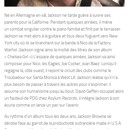
Né en Allemagne en 48, Jackson ne tarde guère à suivre ses
parents pour la Californie. Pendant quelques années, il mène
un combat singulier contre le piano familial et finit par le terrasser.
Jackson se met alors à la guitare et tous deux fuguent vers New
York city où ils se branchent sur la bande à Nico de la Factory
Warhol. (Jackson signe ainsi la moitié des titres de son album
« Chelsea Girl ») L’espace de quelques années, Jackson va ainsi
composer pour Nico, les Eagles, Joe Cocker, Joan Baez. Lorsqu’il
regagne la, côte ouest, il rejoint le circuit des clubs comme le
Troubadour sur Santa Monica à West LA. Jackson réalise qu’il n’a
plus besoin de passer à travers les autres pour s’exprimer: il
assume son humanisme jusqu’au bout. David Geffen occupait alors
un fauteuil de PDG chez Asylum Records; il intègre Jackson à son
écurie comme on lance un pari sur l’avenir.
Au rythme d’un album tous les deux ans, Jackson Browne se
dérobe face au garrot de la productivité outrancière made in U.S.A.