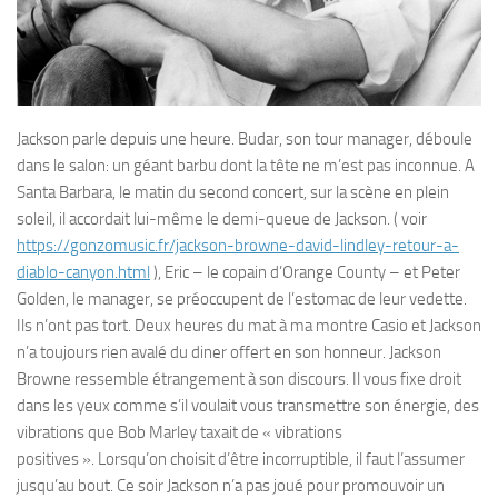
Jackson parle depuis une heure. Budar, son tour manager, déboule
dans le salon: un géant barbu dont la tête ne m’est pas inconnue. A
Santa Barbara, le matin du second concert, sur la scène en plein
soleil, il accordait lui-même le demi-queue de Jackson. ( voir
https://gonzomusic.fr/jackson-browne-david-lindley-retour-a-
diablo-canyon.html
), Eric – le copain d’Orange County – et Peter
Golden, le manager, se préoccupent de l’estomac de leur vedette.
Ils n’ont pas tort. Deux heures du mat à ma montre Casio et Jackson
n’a toujours rien avalé du diner offert en son honneur. Jackson
Browne ressemble étrangement à son discours. Il vous fixe droit
dans les yeux comme s’il voulait vous transmettre son énergie, des
vibrations que Bob Marley taxait de « vibrations
positives ». Lorsqu’on choisit d’être incorruptible, il faut l’assumer
jusqu’au bout. Ce soir Jackson n’a pas joué pour promouvoir un