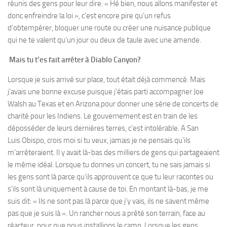
réunis des gens pour leur dire: « Hé bien, nous allons manifester et
donc enfreindre la loi », c’est encore pire qu’un refus
d’obtempérer, bloquer une route ou créer une nuisance publique
qui ne te valent qu’un jour ou deux de taule avec une amende.
Mais tu t’es fait arrêter à Diablo Canyon?
Lorsque je suis arrivé sur place, tout était déjà commencé. Mais
j’avais une bonne excuse puisque j’étais parti accompagner Joe
Walsh au Texas et en Arizona pour donner une série de concerts de
charité pour les Indiens. Le gouvernement est en train de les
déposséder de leurs dernières terres, c’est intolérable. A San
Luis Obispo, crois moi si tu veux, jamais je ne pensais qu’ils
m’arrêteraient. Il y avait là-bas des milliers de gens qui partageaient
le même idéal. Lorsque tu donnes un concert, tu ne sais jamais si
les gens sont là parce qu’ils approuvent ce que tu leur racontes ou
s’ils sont là uniquement à cause de toi. En montant là-bas, je me
suis dit: « Ils ne sont pas là parce que j’y vais, ils ne savent même
pas que je suis là ». Un rancher nous a prêté son terrain, face au
réacteur, pour que nous installions le camp. Lorsque les gens