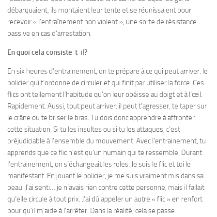
débarquaient, ils montaient leur tente et se réunissaient pour
recevoir « l’entraînement non violent », une sorte de résistance
passive en cas d’arrestation.
En quoi cela consiste-t-il?
En six heures d’entrainement, on te prépare à ce qui peut arriver: le
policier qui t’ordonne de circuler et qui finit par utiliser la force. Ces
flics ont tellement l’habitude qu’on leur obéisse au doigt et à l’œil.
Rapidement. Aussi, tout peut arriver: il peut t’agresser, te taper sur
le crâne ou te briser le bras. Tu dois donc apprendre à affronter
cette situation. Si tu les insultes ou si tu les attaques, c’est
préjudiciable à l’ensemble du mouvement. Avec l’entrainement, tu
apprends que ce flic n’est qu’un humain qui te ressemble. Durant
l’entrainement, on s’échangeait les roles. Je suis le flic et toi le
manifestant. En jouant le policier, je me suis vraiment mis dans sa
peau. J’ai senti… je n’avais rien contre cette personne, mais il fallait
qu’elle circule à tout prix. J’ai dû appeler un autre « flic » en renfort
pour qu’iI m’aide à l’arrêter. Dans la réalité, cela se passe