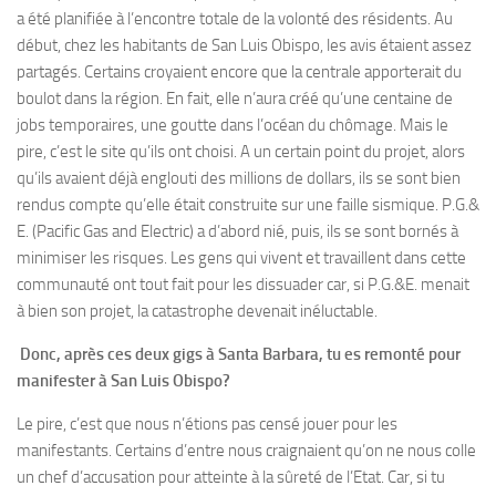
a été planifiée à l’encontre totale de la volonté des résidents. Au
début, chez les habitants de San Luis Obispo, les avis étaient assez
partagés. Certains croyaient encore que la centrale apporterait du
boulot dans la région. En fait, elle n’aura créé qu’une centaine de
jobs temporaires, une goutte dans l’océan du chômage. Mais le
pire, c’est le site qu’ils ont choisi. A un certain point du projet, alors
qu’ils avaient déjà englouti des millions de dollars, ils se sont bien
rendus compte qu’elle était construite sur une faille sismique. P.G.&
E. (Pacific Gas and Electric) a d’abord nié, puis, ils se sont bornés à
minimiser les risques. Les gens qui vivent et travaillent dans cette
communauté ont tout fait pour les dissuader car, si P.G.&E. menait
à bien son projet, la catastrophe devenait inéluctable.
Donc, après ces deux gigs à Santa Barbara, tu es remonté pour
manifester à San Luis Obispo?
Le pire, c’est que nous n’étions pas censé jouer pour les
manifestants. Certains d’entre nous craignaient qu’on ne nous colle
un chef d’accusation pour atteinte à la sûreté de l’Etat. Car, si tu