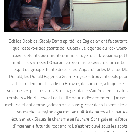
Exit les Doobies, Steely Dan a splitté, les Eagles en ont fait autant:
que reste-t-il des géants de l’Ouest? La légende du rock west-
coast s’éteint doucement comme le foyer d’un bivouac au petit
matin. Les années 80 auront consommé la cassure d’un certain
esprit de groupe-hérité des sixties. Aujourd’hui les Michael Mc
Donald, les Donald Fagen ou Glenn Frey se retrouvent seuls pour
affronter leur public. Jackson Browne, de son côté, a toujours su
voler de ses propres ailes. Son image intacte s’auréole en plus des
combats « No Nukes» et de la lutte pour le désarmement. Jackson
mobilise et enflamme. Jackson brille sans glisser dans la sensiblerie
souparde. La mythologie rock en quêté de héros a fini par les
épuiser: aux States, le charisme se fait rare. Springsteen, à force
d’incarner le futur du rock and roll, s’est retrouvé sous les spots