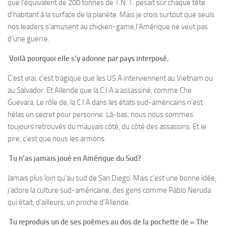
que l’équivalent de 200 tonnes de T.N. T. pesait sûr chaque tête
d’habitant à la surface de la planète. Mais je crois surtout que seuls
nos leaders s’amusent au chicken-game,l’Amérique ne veut pas
d’une guerre.
Voilà pourquoi elle s’y adonne par pays interposé.
C’est vrai, c’est tragique que les US.A interviennent au Vietnam ou
au Salvador. Et Allende que la C.I.A a assassiné, comme Che
Guevara. Le rôle de, la C.I.A dans les états sud-américains n’est
hélas un secret pour personne. Là-bas, nous nous sommes
toujours retrouvés du mauvais côté, du côté des assassins. Et le
pire, c’est que nous les armons.
Tu n’as jamais joué en Amérique du Sud?
Jamais plus loin qu’au sud de San Diego. Mais c’est une bonne idée,
j’adore la culture sud-américaine, des gens comme Pablo Neruda
qui était, d’ailleurs, un proche d’Allende.
Tu reproduis un de ses poèmes au dos de la pochette de « The