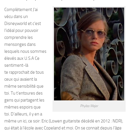
Complètement J’ai
vécu dans un
Disneyworld et c’est
l’idéal pour pouvoir
comprendre les
mensonges dans
lesquels nous sommes
élevés aux U.S.A Ce
sentiment-là
te rapprochait de tous
ceux qui avaient la
même sensibilité que
toi. Tu t’entoures des
gens qui partagent les
Phyliss Major
mêmes espoirs que
toi. D’ailleurs, il y en a
même un ici, ce soir: Eric (Lowen guitariste décédé en 2012 : NDR),
qui était à l’école avec Copeland et moi. On se connait depuis l’âge