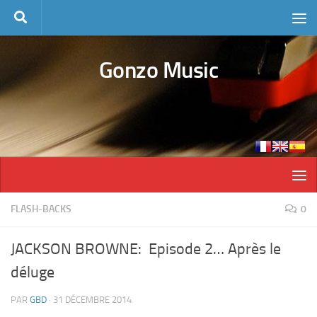
Skip to content
Gonzo Music
FLASH-BACKS
0
JACKSON BROWNE: Episode 2… Après le
déluge
PAR
GBD
·
31 DÉCEMBRE 2014