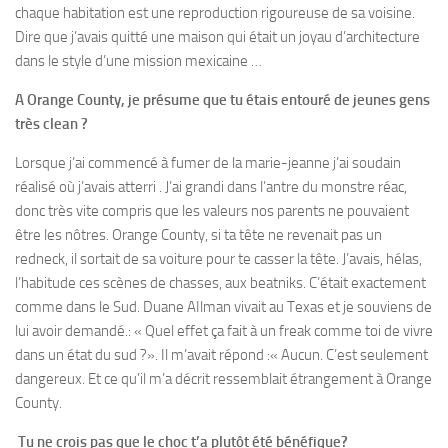
chaque habitation est une reproduction rigoureuse de sa voisine.
Dire que j’avais quitté une maison qui était un joyau d’architecture
dans le style d’une mission mexicaine …
A Orange County, je présume que tu étais entouré de jeunes gens
très clean ?
Lorsque j’ai commencé à fumer de la marie-jeanne j’ai soudain
réalisé où j’avais atterri . J’ai grandi dans l’antre du monstre réac,
donc très vite compris que les valeurs nos parents ne pouvaient
être les nôtres. Orange County, si ta tête ne revenait pas un
redneck, il sortait de sa voiture pour te casser la tête. J’avais, hélas,
l’habitude ces scènes de chasses, aux beatniks. C’était exactement
comme dans le Sud. Duane AIlman vivait au Texas et je souviens de
lui avoir demandé.: « Quel effet ça fait à un freak comme toi de vivre
dans un état du sud ?». Il m’avait répond :« Aucun. C’est seulement
dangereux. Et ce qu’il m’a décrit ressemblait étrangement à Orange
County.
Tu ne crois pas que le choc t’a plutôt été bénéfique?