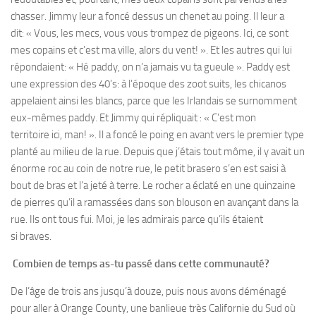
chasser. Jimmy leur a foncé dessus un chenet au poing. Il leur a
dit: « Vous, les mecs, vous vous trompez de pigeons. Ici, ce sont
mes copains et c’est ma ville, alors du vent! ». Et les autres qui lui
répondaient: « Hé paddy, on n’a jamais vu ta gueule ». Paddy est
une expression des 40’s: à l’époque des zoot suits, les chicanos
appelaient ainsi les blancs, parce que les Irlandais se surnomment
eux-mêmes paddy. Et Jimmy qui répliquait : « C’est mon
territoire ici, man! ». Il a foncé le poing en avant vers le premier type
planté au milieu de la rue. Depuis que j’étais tout môme, il y avait un
énorme roc au coin de notre rue, le petit brasero s’en est saisi à
bout de bras et l’a jeté à terre. Le rocher a éclaté en une quinzaine
de pierres qu’il a ramassées dans son blouson en avançant dans la
rue. Ils ont tous fui. Moi, je les admirais parce qu’ils étaient
si braves.
Combien de temps as-tu passé dans cette communauté?
De l’âge de trois ans jusqu’à douze, puis nous avons déménagé
pour aller à Orange County, une banlieue très Californie du Sud où