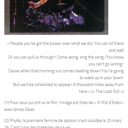
« People you’ve got the power over what we do/ You can sit there
and wait
Or you can pull us through/ Come along, sing the song /You know
you can’t go wrong/
‘Cause when that morning sun comes beating down/You’re going
to wake up in your town/
But we’ll be scheduled to appear/ A thousand miles away from
here » (« The Load Out »)
(1) Pour ceux qui ont vu le film, l’image est tirée de « A l’Est d’Eden»
avec James Dean.
(2) Phyllis, la première femme de Jackson s’est suicidée le 25 mars
76. C’est l’une des tragédies de sa vie.