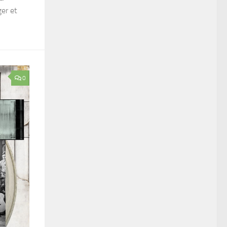
ger et
0