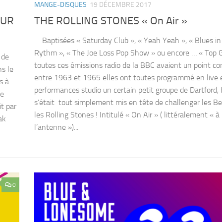
MANGE-DISQUES
19 DÉCEMBRE 2017
OUR
THE ROLLING STONES « On Air »
Baptisées « Saturday Club », « Yeah Yeah », « Blues in
Rythm », « The Joe Loss Pop Show » ou encore … « Top G
 de
toutes ces émissions radio de la BBC avaient un point c
ns le
entre 1963 et 1965 elles ont toutes programmé en live 
s à
performances studio un certain petit groupe de Dartford, 
de
s’était tout simplement mis en tête de challenger les B
it par
les Rolling Stones ! Intitulé « On Air » ( littéralement « à
ak
l’antenne »)...
0