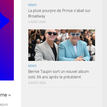
NEWS
La pluie pourpre de Prince s’abat sur
Broadway
4 AOÛT 2026
NEWS
Bernie Taupin sort un nouvel album
solo 39 ans après le précédent
3 AOÛT 2026
ome »
epuis