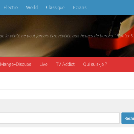
Electro
World
Classique
Ecrans
 que la vérité ne peut jamais être révélée aux heures de bureau." Hunter
Mange-Disques
Live
TV Addict
Qui suis-je ?