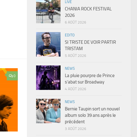
LIVE
CHANIA ROCK FESTIVAL
2026
6 AOÛT 2026
EDITO
SI TRISTE DE VOIR PARTIR
TRISTAM
5 AOÛT 2026
NEWS
La pluie pourpre de Prince
0
s’abat sur Broadway
4 AOÛT 2026
NEWS
Bernie Taupin sort un nouvel
album solo 39 ans après le
précédent
3 AOÛT 2026