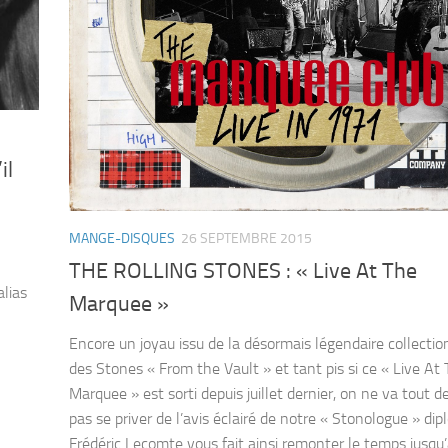
il
MANGE-DISQUES
26 SEPTEMBRE 2015
THE ROLLING STONES : « Live At The
alias
Marquee »
Encore un joyau issu de la désormais légendaire collectio
des Stones « From the Vault » et tant pis si ce « Live At
Marquee » est sorti depuis juillet dernier, on ne va tout
pas se priver de l’avis éclairé de notre « Stonologue » dip
Frédéric Lecomte vous fait ainsi remonter le temps jusqu