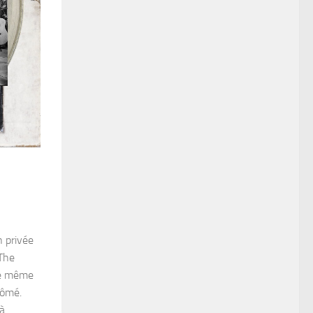
n privée
 The
 de même
lômé.
’à