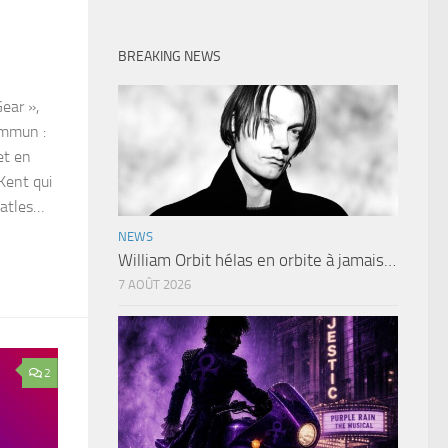
BREAKING NEWS
ear »,
ommun :
et en
Kent qui
eatles…
NEWS
William Orbit hélas en orbite à jamais…
7 AOÛT 2026
2