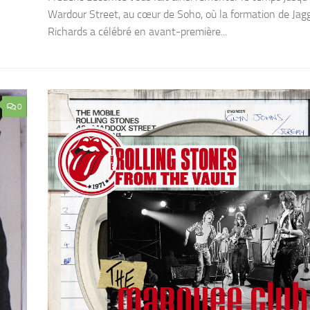
Wardour Street, au cœur de Soho, où la formation de Jag
Richards a célébré en avant-première...
0