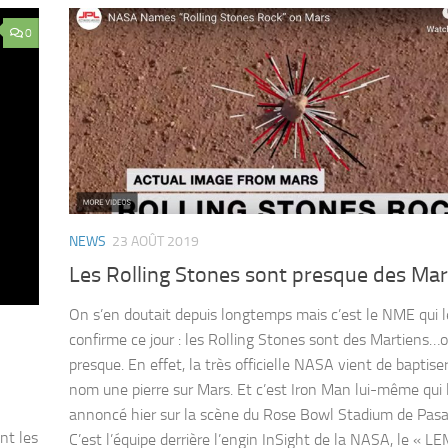
0
NEWS
23 AOÛT 2019
Les Rolling Stones sont presque des Mar
On s’en doutait depuis longtemps mais c’est le NME qui l
confirme ce jour : les Rolling Stones sont des Martiens…
presque. En effet, la très officielle NASA vient de baptiser
nom une pierre sur Mars. Et c’est Iron Man lui-même qui l
annoncé hier sur la scène du Rose Bowl Stadium de Pasa
nt les
C’est l’équipe derrière l’engin InSight de la NASA, le « L