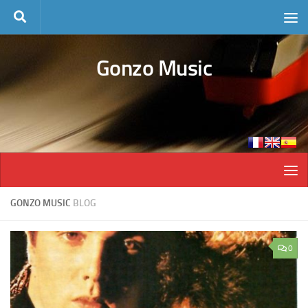
Skip to content
Gonzo Music
GONZO MUSIC
BLOG
0