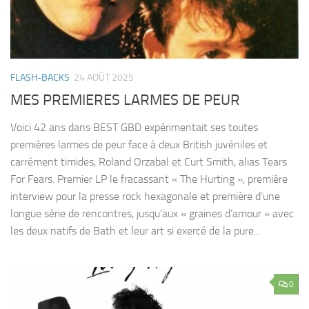
FLASH-BACKS
24 AOÛT 2025
MES PREMIERES LARMES DE PEUR
Voici 42 ans dans BEST GBD expérimentait ses toutes
premières larmes de peur face à deux British juvéniles et
carrément timides, Roland Orzabal et Curt Smith, alias Tears
For Fears. Premier LP le fracassant « The Hurting », première
interview pour la presse rock hexagonale et première d’une
longue série de rencontres, jusqu’aux « graines d’amour » avec
les deux natifs de Bath et leur art si exercé de la pure...
0