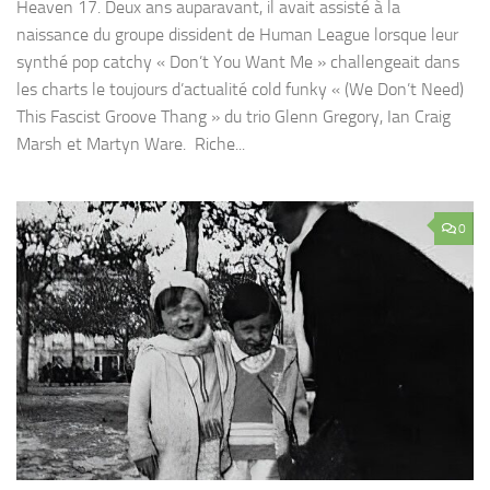
Heaven 17. Deux ans auparavant, il avait assisté à la
naissance du groupe dissident de Human League lorsque leur
synthé pop catchy « Don’t You Want Me » challengeait dans
les charts le toujours d’actualité cold funky « (We Don’t Need)
This Fascist Groove Thang » du trio Glenn Gregory, Ian Craig
Marsh et Martyn Ware. Riche...
0