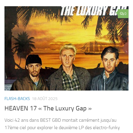
0
FLASH-BACKS
18 AOÛT 2025
HEAVEN 17 « The Luxury Gap »
Voici 42 ans dans BEST GBD montait carrément jusqu’au
17ème ciel pour explorer le deuxième LP des electro-funky