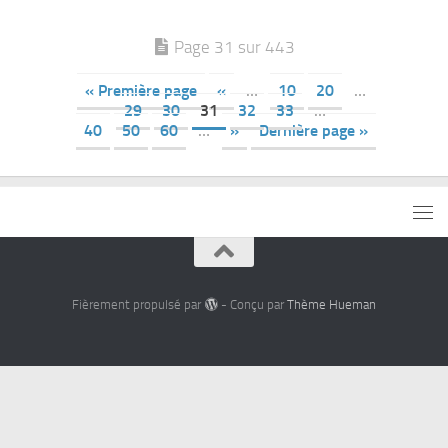
Page 31 sur 443
« Première page
«
…
10
20
…
29
30
31
32
33
…
40
50
60
…
»
Dernière page »
Fièrement propulsé par
- Conçu par
Thème Hueman