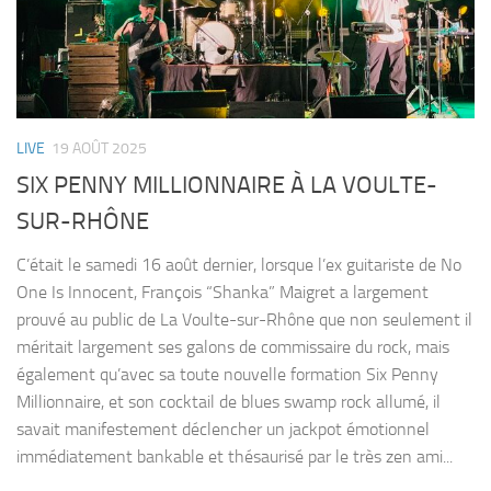
LIVE
19 AOÛT 2025
SIX PENNY MILLIONNAIRE À LA VOULTE-
SUR-RHÔNE
C’était le samedi 16 août dernier, lorsque l’ex guitariste de No
One Is Innocent, François “Shanka” Maigret a largement
prouvé au public de La Voulte-sur-Rhône que non seulement il
méritait largement ses galons de commissaire du rock, mais
également qu’avec sa toute nouvelle formation Six Penny
Millionnaire, et son cocktail de blues swamp rock allumé, il
savait manifestement déclencher un jackpot émotionnel
immédiatement bankable et thésaurisé par le très zen ami...