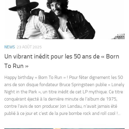
NEWS
23 AOÛT 2025
Un vibrant inédit pour les 50 ans de « Born
To Run »
Happy birthday « Born To Run » ! Pour fêter dignement les 50
ans de son disque fondateur Bruce Springsteen publie « Lonely
Night in the Park », un titre inédit de cet LP mythique. Ce titre
conquérant éjecté à la dernière minute de l’album de 1975,
contre l’avis de son producer Jon Landau, n’avait jamais été
publié à ce jour et c’est de la pure bombe rock and roll cool !...