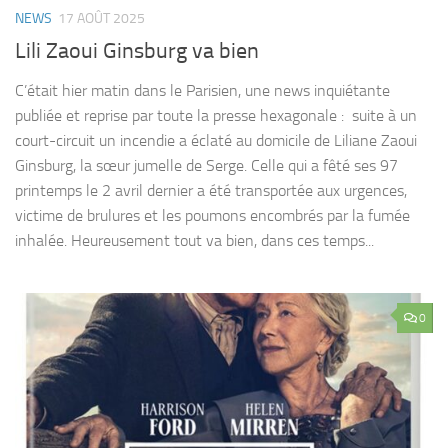
NEWS
17 AOÛT 2025
Lili Zaoui Ginsburg va bien
C’était hier matin dans le Parisien, une news inquiétante
publiée et reprise par toute la presse hexagonale : suite à un
court-circuit un incendie a éclaté au domicile de Liliane Zaoui
Ginsburg, la sœur jumelle de Serge. Celle qui a fêté ses 97
printemps le 2 avril dernier a été transportée aux urgences,
victime de brulures et les poumons encombrés par la fumée
inhalée. Heureusement tout va bien, dans ces temps...
0