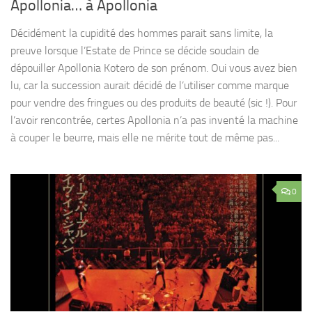
Apollonia… à Apollonia
Décidément la cupidité des hommes parait sans limite, la
preuve lorsque l’Estate de Prince se décide soudain de
dépouiller Apollonia Kotero de son prénom. Oui vous avez bien
lu, car la succession aurait décidé de l’utiliser comme marque
pour vendre des fringues ou des produits de beauté (sic !). Pour
l’avoir rencontrée, certes Apollonia n’a pas inventé la machine
à couper le beurre, mais elle ne mérite tout de même pas...
0