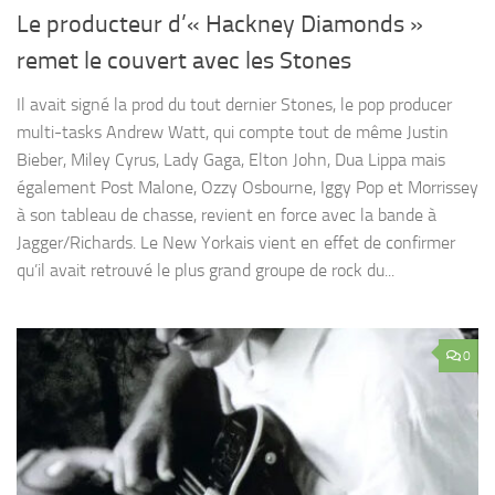
Le producteur d’« Hackney Diamonds »
remet le couvert avec les Stones
Il avait signé la prod du tout dernier Stones, le pop producer
multi-tasks Andrew Watt, qui compte tout de même Justin
Bieber, Miley Cyrus, Lady Gaga, Elton John, Dua Lippa mais
également Post Malone, Ozzy Osbourne, Iggy Pop et Morrissey
à son tableau de chasse, revient en force avec la bande à
Jagger/Richards. Le New Yorkais vient en effet de confirmer
qu’il avait retrouvé le plus grand groupe de rock du...
0