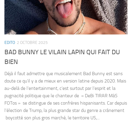
EDITO
2 OCTOBRE 2025
BAD BUNNY LE VILAIN LAPIN QUI FAIT DU
BIEN
Déjà il faut admettre que musicalement Bad Bunny est sans
doute ce qu’il y a de mieux en version latine depuis 2020. Mais
au-delà de l’entertainment, c’est surtout par l’esprit et la
pugnacité politique que le chanteur de « DeBi TIRAR MàS
FOTos » se distingue de ses confrères hispanisants. Car depuis
l’élection de Trump, la plus grande star du genre a crânement
boycotté son plus gros marché, le territoire US,...