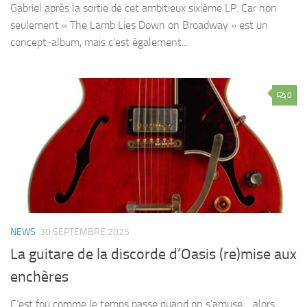
Gabriel après la sortie de cet ambitieux sixième LP. Car non
seulement « The Lamb Lies Down on Broadway » est un
concept-album, mais c’est également...
0
NEWS
30 SEPTEMBRE 2025
La guitare de la discorde d’Oasis (re)mise aux
enchères
C‘est fou comme le temps passe quand on s’amuse… alors