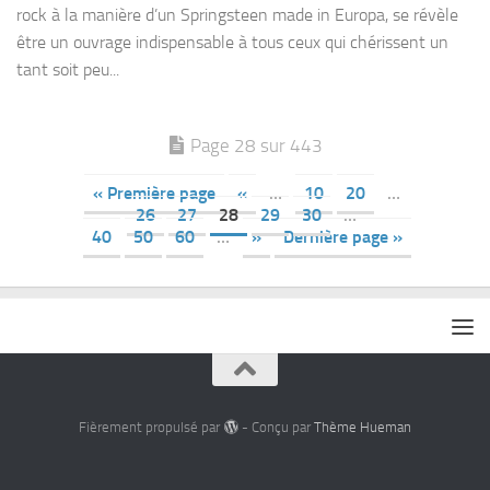
rock à la manière d’un Springsteen made in Europa, se révèle
être un ouvrage indispensable à tous ceux qui chérissent un
tant soit peu...
Page 28 sur 443
« Première page
«
…
10
20
…
26
27
28
29
30
…
40
50
60
…
»
Dernière page »
Fièrement propulsé par
- Conçu par
Thème Hueman