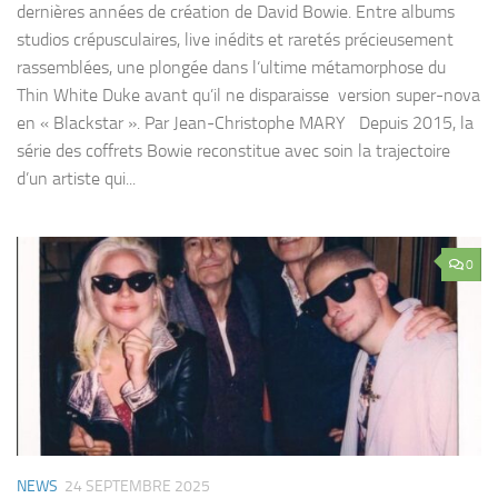
dernières années de création de David Bowie. Entre albums
studios crépusculaires, live inédits et raretés précieusement
rassemblées, une plongée dans l‘ultime métamorphose du
Thin White Duke avant qu’il ne disparaisse version super-nova
en « Blackstar ». Par Jean-Christophe MARY Depuis 2015, la
série des coffrets Bowie reconstitue avec soin la trajectoire
d’un artiste qui...
0
NEWS
24 SEPTEMBRE 2025