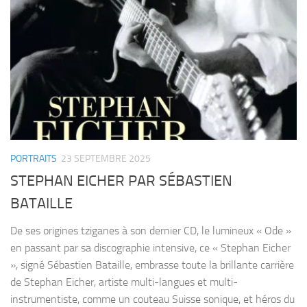
PORTRAITS
23 SEPTEMBRE 2025
STEPHAN EICHER PAR SÉBASTIEN
BATAILLE
De ses origines tziganes à son dernier CD, le lumineux « Ode »
en passant par sa discographie intensive, ce « Stephan Eicher
», signé Sébastien Bataille, embrasse toute la brillante carrière
de Stephan Eicher, artiste multi-langues et multi-
instrumentiste, comme un couteau Suisse sonique, et héros du