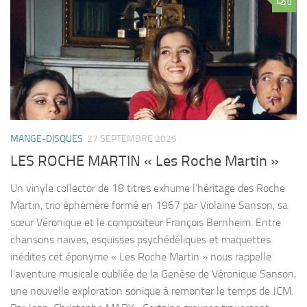
0
MANGE-DISQUES
27 SEPTEMBRE 2025
LES ROCHE MARTIN « Les Roche Martin »
Un vinyle collector de 18 titres exhume l’héritage des Roche
Martin, trio éphémère formé en 1967 par Violaine Sanson, sa
sœur Véronique et le compositeur François Bernheim. Entre
chansons naïves, esquisses psychédéliques et maquettes
inédites cet éponyme « Les Roche Martin » nous rappelle
l’aventure musicale oubliée de la Genèse de Véronique Sanson,
une nouvelle exploration sonique à remonter le temps de JCM.