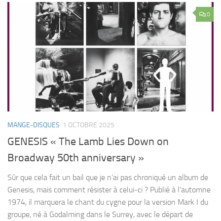
0
MANGE-DISQUES
1 OCTOBRE 2025
GENESIS « The Lamb Lies Down on
Broadway 50th anniversary »
Sûr que cela fait un bail que je n’ai pas chroniqué un album de
Genesis, mais comment résister à celui-ci ? Publié à l’automne
1974, il marquera le chant du cygne pour la version Mark I du
groupe, né à Godalming dans le Surrey, avec le départ de