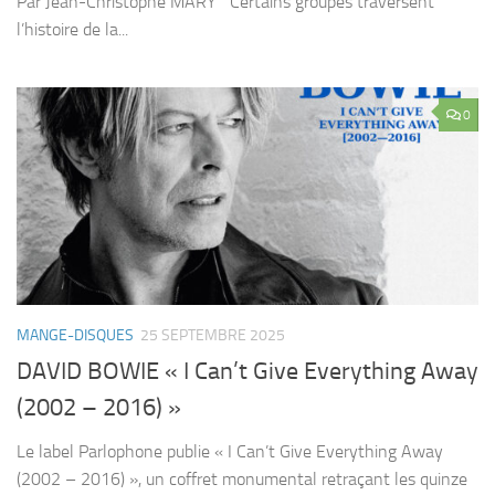
Par Jean-Christophe MARY Certains groupes traversent
l’histoire de la...
0
MANGE-DISQUES
25 SEPTEMBRE 2025
DAVID BOWIE « I Can’t Give Everything Away
(2002 – 2016) »
Le label Parlophone publie « I Can’t Give Everything Away
(2002 – 2016) », un coffret monumental retraçant les quinze