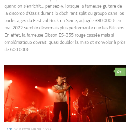
quand on s’enrichit… pensez-y, lorsque la fameuse guitare de
la discorde d’Oasis durant le déchirant split du groupe dans les
backstages du Festival Rock en Seine, adjugée 380.000 € en
mai 2022 semble désormais plus performante que les Bitcoins.
En effet, la fameuse Gibson ES-355 rouge cassée mais si
emblématique devrait quasi doubler la mise et s’envoler à près
de 600.000€...
0
LIVE
30 SEPTEMBRE 2025