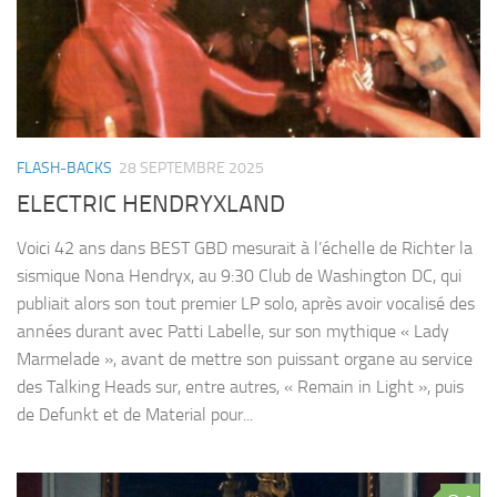
FLASH-BACKS
28 SEPTEMBRE 2025
ELECTRIC HENDRYXLAND
Voici 42 ans dans BEST GBD mesurait à l’échelle de Richter la
sismique Nona Hendryx, au 9:30 Club de Washington DC, qui
publiait alors son tout premier LP solo, après avoir vocalisé des
années durant avec Patti Labelle, sur son mythique « Lady
Marmelade », avant de mettre son puissant organe au service
des Talking Heads sur, entre autres, « Remain in Light », puis
de Defunkt et de Material pour...