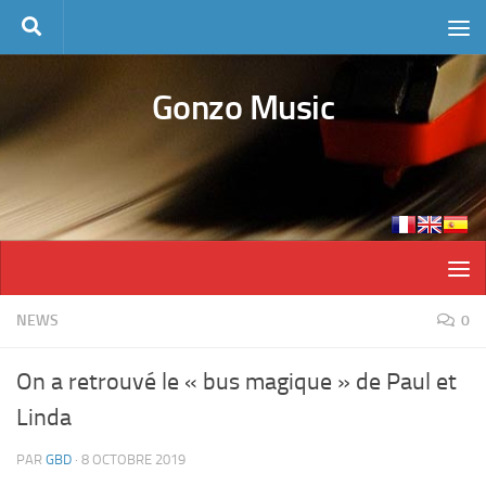
Skip to content
Gonzo Music
NEWS
0
On a retrouvé le « bus magique » de Paul et
Linda
PAR
GBD
·
8 OCTOBRE 2019