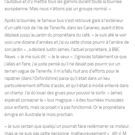
l’autobus et d’y mettre tous les gamins durant toute la tournée
européenne. Mais nous n’étions pas un groupe normal. »
Après la tournée, le fameux bus s’est retrouvé garé à l’extérieur
d’un café rock de l’ile de Tenerife, dans les Canaries, avant d’être
déplacé jusqu’au jardin du propriétaire du café. « Je suis allé le voir
voici une dizaine d’années et j’ai vu cette chose pourrir à l’arrière de
son jardin « , a déclaré Justin James, l’actuel propriétaire, à BBC
News. « Je me suis dit : « Je le veux ». J’ignorais totalement ce que
j’allais en faire, j’ai juste pensé qu’il ne devait pas pourrir sur un
terrain vague de Tenerife. Il m’a fallu huit ans d’efforts pour le
rapatrier (dans l’Oxfordshire) parce qu’il était dans un lieu
particulièrement difficile d’accès, et qu’il était à moitié enterré dans
un champ. J’ai dû louer des grues pour pouvoir le sortir. » James
espérait consacrer le « bus magique » à des tournées musicales
pour enfants, mais ce projet n’a pas fonctionné. Or le propriétaire
émigre en Australie le mois prochain.
« Je suis certain que quelqu’un pourrait faire redémarrer ce moteur,
mais je ne suis pas cette personne, malheureusement « , dit-il. M.