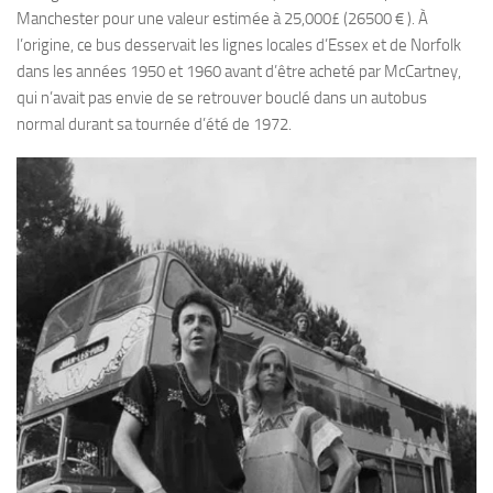
Manchester pour une valeur estimée à 25,000£ (26500 € ). À
l’origine, ce bus desservait les lignes locales d’Essex et de Norfolk
dans les années 1950 et 1960 avant d’être acheté par McCartney,
qui n’avait pas envie de se retrouver bouclé dans un autobus
normal durant sa tournée d’été de 1972.