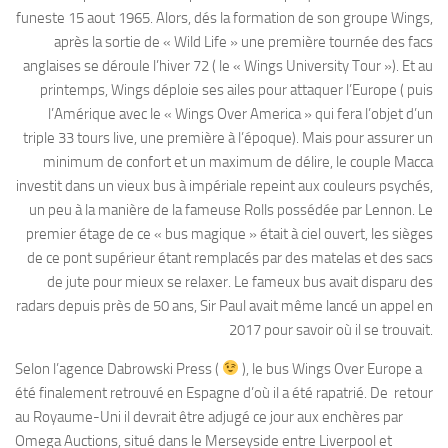
funeste 15 aout 1965. Alors, dés la formation de son groupe Wings,
après la sortie de « Wild Life » une première tournée des facs
anglaises se déroule l’hiver 72 ( le « Wings University Tour »). Et au
printemps, Wings déploie ses ailes pour attaquer l’Europe ( puis
l’Amérique avec le « Wings Over America » qui fera l’objet d’un
triple 33 tours live, une première à l’époque). Mais pour assurer un
minimum de confort et un maximum de délire, le couple Macca
investit dans un vieux bus à impériale repeint aux couleurs psychés,
un peu à la manière de la fameuse Rolls possédée par Lennon. Le
premier étage de ce « bus magique » était à ciel ouvert, les sièges
de ce pont supérieur étant remplacés par des matelas et des sacs
de jute pour mieux se relaxer. Le fameux bus avait disparu des
radars depuis près de 50 ans, Sir Paul avait même lancé un appel en
2017 pour savoir où il se trouvait.
Selon l’agence Dabrowski Press (
), le bus Wings Over Europe a
été finalement retrouvé en Espagne d’où il a été rapatrié. De retour
au Royaume-Uni il devrait être adjugé ce jour aux enchères par
Omega Auctions, situé dans le Merseyside entre Liverpool et