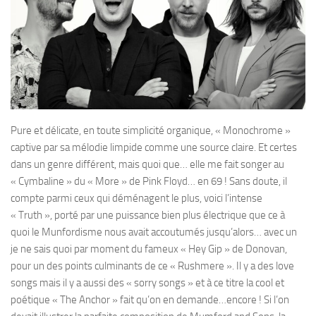
Pure et délicate, en toute simplicité organique, « Monochrome »
captive par sa mélodie limpide comme une source claire. Et certes
dans un genre différent, mais quoi que… elle me fait songer au
« Cymbaline » du « More » de Pink Floyd… en 69 ! Sans doute, il
compte parmi ceux qui déménagent le plus, voici l’intense
« Truth », porté par une puissance bien plus électrique que ce à
quoi le Munfordisme nous avait accoutumés jusqu’alors… avec un
je ne sais quoi par moment du fameux « Hey Gip » de Donovan,
pour un des points culminants de ce « Rushmere ». Il y a des love
songs mais il y a aussi des « sorry songs » et à ce titre la cool et
poétique « The Anchor » fait qu’on en demande…encore ! Si l’on