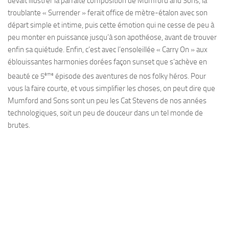
devait illustrer la parfaite composition de Mumford and Sons, la
troublante « Surrender » ferait office de mètre-étalon avec son
départ simple et intime, puis cette émotion qui ne cesse de peu à
peu monter en puissance jusqu’à son apothéose, avant de trouver
enfin sa quiétude. Enfin, c’est avec l’ensoleillée « Carry On » aux
éblouissantes harmonies dorées façon sunset que s’achève en
ème
beauté ce 5
épisode des aventures de nos folky héros. Pour
vous la faire courte, et vous simplifier les choses, on peut dire que
Mumford and Sons sont un peu les Cat Stevens de nos années
technologiques, soit un peu de douceur dans un tel monde de
brutes.