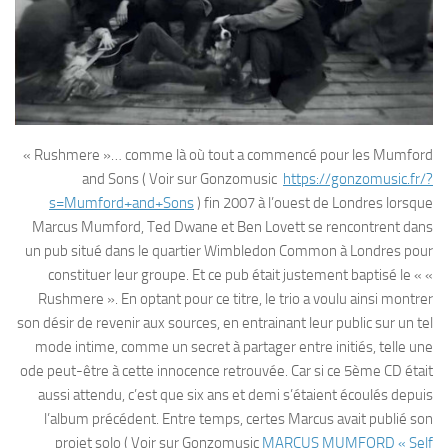
« Rushmere »… comme là où tout a commencé pour les Mumford
and Sons ( Voir sur Gonzomusic
https://gonzomusic.fr/?
s=Mumford+and+Sons
) fin 2007 à l’ouest de Londres lorsque
Marcus Mumford, Ted Dwane et Ben Lovett se rencontrent dans
un pub situé dans le quartier Wimbledon Common à Londres pour
constituer leur groupe. Et ce pub était justement baptisé le « «
Rushmere ». En optant pour ce titre, le trio a voulu ainsi montrer
son désir de revenir aux sources, en entrainant leur public sur un tel
mode intime, comme un secret à partager entre initiés, telle une
ode peut-être à cette innocence retrouvée. Car si ce 5ème CD était
aussi attendu, c’est que six ans et demi s’étaient écoulés depuis
l’album précédent. Entre temps, certes Marcus avait publié son
projet solo ( Voir sur Gonzomusic
MARCUS MUMFORD « Self