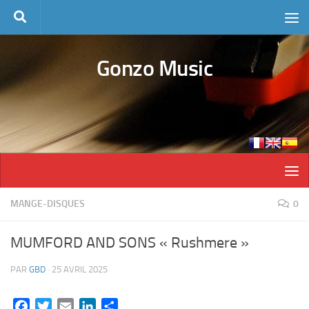
Skip to content
Gonzo Music
MANGE-DISQUES
0
MUMFORD AND SONS « Rushmere »
PAR
GBD
·
25 AVRIL 2025
Facebook
Twitter
Email
LinkedIn
Partager