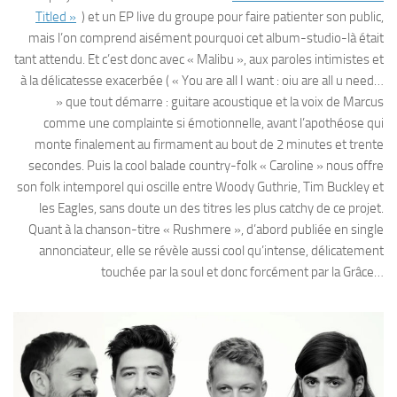
Titled »
) et un EP live du groupe pour faire patienter son public,
mais l’on comprend aisément pourquoi cet album-studio-là était
tant attendu. Et c’est donc avec « Malibu », aux paroles intimistes et
à la délicatesse exacerbée ( « You are all I want : oiu are all u need…
» que tout démarre : guitare acoustique et la voix de Marcus
comme une complainte si émotionnelle, avant l’apothéose qui
monte finalement au firmament au bout de 2 minutes et trente
secondes. Puis la cool balade country-folk « Caroline » nous offre
son folk intemporel qui oscille entre Woody Guthrie, Tim Buckley et
les Eagles, sans doute un des titres les plus catchy de ce projet.
Quant à la chanson-titre « Rushmere », d’abord publiée en single
annonciateur, elle se révèle aussi cool qu’intense, délicatement
touchée par la soul et donc forcément par la Grâce…