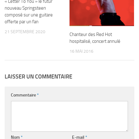
« Letter To You » le futur
nouveau Springsteen
composé sur une guitare
offerte par un fan
21 SEPTEMBRE 2020
Chanteur des Red Hot
hospitalisé, concert annulé
16 MAI 2016
LAISSER UN COMMENTAIRE
Commentaire
*
Nom
*
E-mail
*