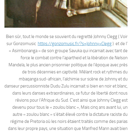
Bien sûr, tout le monde se souvient du regretté Johnny Clegg ( Voir
sur Gonzomusic
https://gonzomusic.fr/?s=Johnny+Clegg
) et de l’
« Asimbonanga » de son groupe Savuka qui incarnait avec tant de
force le combat contre l’apartheid et la libération de Nelson
Mandela, le plus ancien prisonnier politique de l’époque avec près
de trois décennies en captivité. Mêlant rock et rythmes du
mbaqanga sud-africain, l’alchimie sur scène de Johnny et du
danseur percussionniste Dudu Zulu incarnait si bien en noir et blanc,
dans leurs danses extraordinaires, ce futur de liberté dont nous
rêvions pour l’Afrique du Sud. C’est ainsi que Johnny Clegg est
devenu pour tous le « zoulou blanc », Mais cinq ans avant lui, un
autre « zoulou blanc » s’était élevé contre la dictature raciste du
régime de Pretoria où les noirs étaient traités comme des parias
dans leur propre pays, une situation que Manfred Mann avait bien