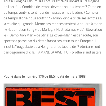
Tout au long de l’album, les chœurs africains lancent leurs slogans
de liberté : « Combien de temps devrons nous attendre ? Combien
de temps vont-ils continuer de massacrer nos leaders ? Combien
de temps allons-nous souffrir ? » Mann joint le cri de ses synthés à
la révolte qui gronde. Même ses reprises sentent la poudre à canon
: « Redemption Song » de Marley. « Nostradamus » d’Al Stewart ou
le « Demolition Man » de Sting. Le cover-Mann est en route, son
spectacle passe par dix dates françaises et un tour d’Europe qui
inclut la Yougoslavie et la Hongrie, si les tueurs de Pretoria ne l’ont
pas dégommé d’ici là. « AMANDLA AWETHU » brothers and sisters
!
Publié dans le numéro 176 de BEST daté de mars 1983