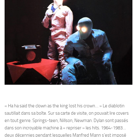
« Ha ha said the clown as the king Iost his crown… » Le diablotin
sautillait dans sa boîte. Sur sa carte de visite, on pouvait lire covers
en tout genre. Springs-teen, Nillson, Newman. Dylan sont passés
dans son incroyable machine à « repriser » les hits. 1964-1983…
deux décennies pendant lesquelles Manfred Mann s’est imposé