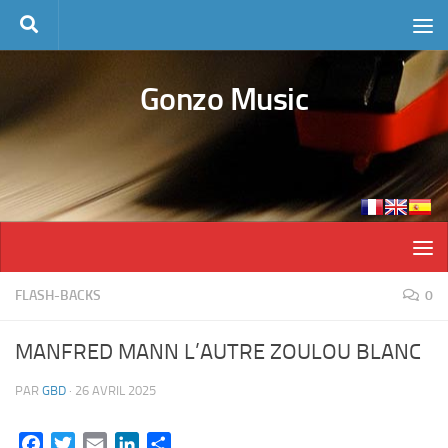
Skip to content
Gonzo Music
FLASH-BACKS
0
MANFRED MANN L’AUTRE ZOULOU BLANC
PAR
GBD
·
26 AVRIL 2025
Facebook
Twitter
Email
LinkedIn
Partager