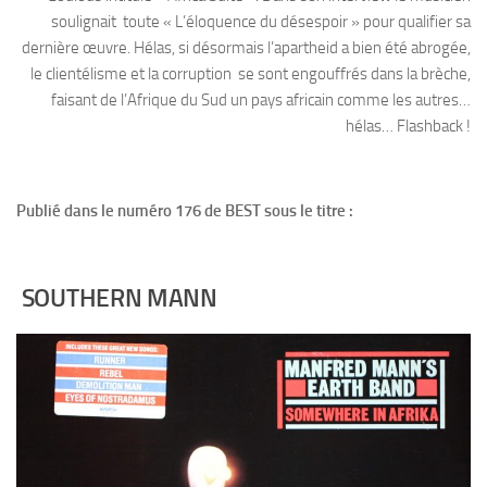
soulignait toute « L’éloquence du désespoir » pour qualifier sa
dernière œuvre. Hélas, si désormais l’apartheid a bien été abrogée,
le clientélisme et la corruption se sont engouffrés dans la brèche,
faisant de l’Afrique du Sud un pays africain comme les autres…
hélas… Flashback !
Publié dans le numéro 176 de BEST sous le titre :
SOUTHERN MANN