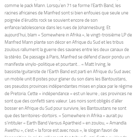
comme le pack Mann. Lorsqu’en 71 se forme l’Earth Band, les
racines africaines de Manfred sont si bien enfouies que seule une
poignée d’érudits rock se souvient encore de son
enfance/adolescence dans les rues de Johannesburg. Et
aujourd’hui, blam « Somewhere in Afrika », le vingt-troisième LP de
Manfred Mann plante son décor en Afrique du Sud et les tribus
zoulous rallument la guerre des savanes entre les deux canaux de
la stéréo. De passage à Paris, Manfred se défend d’avoir pondu un
manifeste vinylo-politique et pourtant… « Matt Irving, le
bassiste/guitariste de l’Earth Band est parti en Afrique du Sud avec
un mobile unit 8 pistes pour glaner du son dans les Bantoustans,
ces pseudos provinces indépendantes mises en place par le régime
de Pretoria. Cette « indépendance » est un leurre ; ces provinces ne
sont que des confetti sans valeur. Les noirs sont obligés d’aller
bosser en Afrique du Sud pour survivre, les Bantoustans ne sont
que des territoires-dortoirs. « Somewhere in Afrika » aurait pu
s’intituler « Earth Band Versus Apartheid » en zoulou, « Amandla
Awethu », c’est « la force est avec nous », le slogan favori de