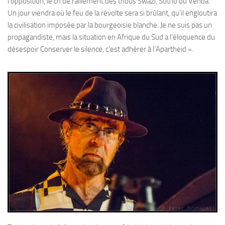
l’opposition, le cri de ralliement des tribus Swazi, Sotho ou Venda.
Un jour viendra où le feu de la révolte sera si brûlant, qu’il engloutira
la civilisation imposée par la bourgeoisie blanche. Je ne suis pas un
propagandiste, mais la situation en Afrique du Sud a l’éloquence du
désespoir Conserver le silence, c’est adhérer à l’Apartheid ».