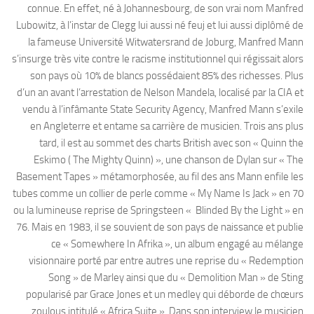
connue. En effet, né à Johannesbourg, de son vrai nom Manfred
Lubowitz, à l’instar de Clegg lui aussi né feuj et lui aussi diplômé de
la fameuse Université Witwatersrand de Joburg, Manfred Mann
s’insurge très vite contre le racisme institutionnel qui régissait alors
son pays où 10% de blancs possédaient 85% des richesses. Plus
d’un an avant l’arrestation de Nelson Mandela, localisé par la CIA et
vendu à l’infâmante State Security Agency, Manfred Mann s’exile
en Angleterre et entame sa carrière de musicien. Trois ans plus
tard, il est au sommet des charts British avec son « Quinn the
Eskimo ( The Mighty Quinn) », une chanson de Dylan sur « The
Basement Tapes » métamorphosée, au fil des ans Mann enfile les
tubes comme un collier de perle comme « My Name Is Jack » en 70
ou la lumineuse reprise de Springsteen « Blinded By the Light » en
76. Mais en 1983, il se souvient de son pays de naissance et publie
ce « Somewhere In Afrika », un album engagé au mélange
visionnaire porté par entre autres une reprise du « Redemption
Song » de Marley ainsi que du « Demolition Man » de Sting
popularisé par Grace Jones et un medley qui déborde de chœurs
zoulous intitulé « Africa Suite ». Dans son interview le musicien