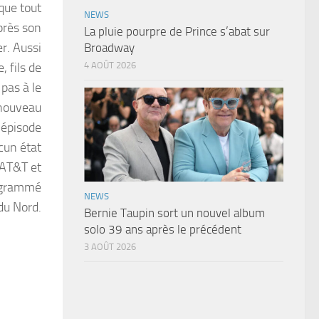
que tout
NEWS
près son
La pluie pourpre de Prince s’abat sur
er. Aussi
Broadway
, fils de
4 AOÛT 2026
 pas à le
à nouveau
 épisode
ucun état
 AT&T et
rogrammé
NEWS
du Nord.
Bernie Taupin sort un nouvel album
solo 39 ans après le précédent
3 AOÛT 2026