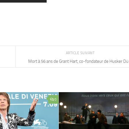
ARTICLE SUIVANT
Mort à 56 ans de Grant Hart, co-fondateur de Husker Dü
0