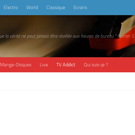
Electro
World
Classique
Ecrans
 que la vérité ne peut jamais être révélée aux heures de bureau." Hunter
Mange-Disques
Live
TV Addict
Qui suis-je ?