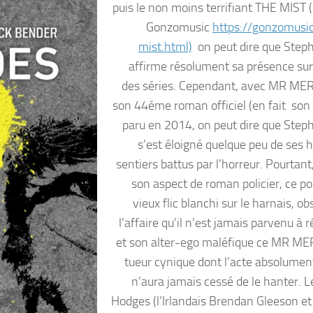
puis le non moins terrifiant THE MIST (
Gonzomusic
https://gonzomusic
mist.html)
on peut dire que Step
affirme résolument sa présence sur 
des séries. Cependant, avec MR ME
son 44éme roman officiel (en fait so
paru en 2014, on peut dire que Step
s’est éloigné quelque peu de ses h
sentiers battus par l’horreur. Pourtan
son aspect de roman policier, ce po
vieux flic blanchi sur le harnais, o
l’affaire qu’il n’est jamais parvenu à 
et son alter-ego maléfique ce MR M
tueur cynique dont l’acte absolument
n’aura jamais cessé de le hanter. Le 
Hodges (l’Irlandais Brendan Gleeson et 