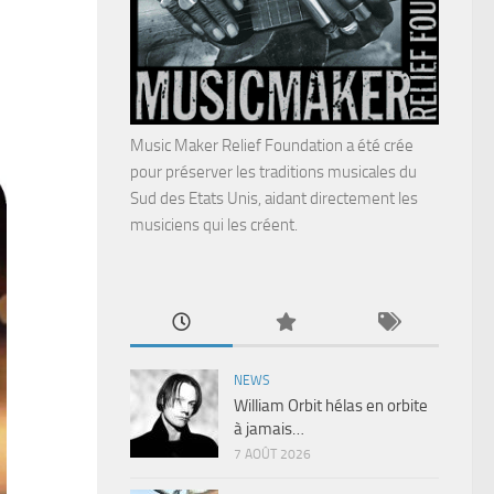
Music Maker Relief Foundation a été crée
pour préserver les traditions musicales du
Sud des Etats Unis, aidant directement les
musiciens qui les créent.
NEWS
William Orbit hélas en orbite
à jamais…
7 AOÛT 2026