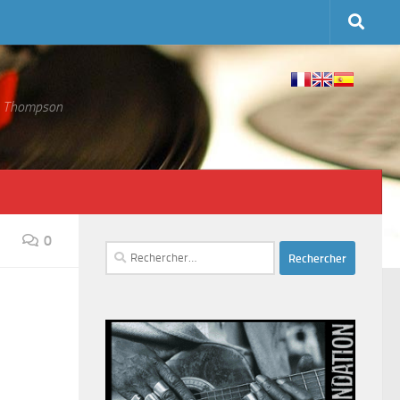
 S. Thompson
0
Rechercher :