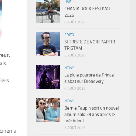
LIVE
CHANIA ROCK FESTIVAL
2026
6 AOÛT 2026
EDITO
SI TRISTE DE VOIR PARTIR
TRISTAM
reur,
5 AOÛT 2026
ais
NEWS
t
La pluie pourpre de Prince
iers
s’abat sur Broadway
4 AOÛT 2026
NEWS
Bernie Taupin sort un nouvel
album solo 39 ans après le
précédent
3 AOÛT 2026
 cinéma,