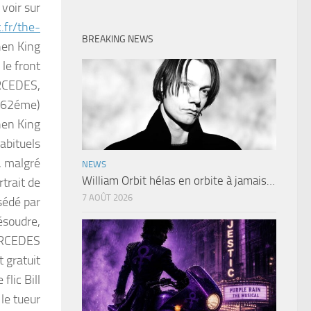
 voir sur
.fr/the-
BREAKING NEWS
hen King
le front
RCEDES,
n 62éme)
hen King
abituels
t, malgré
NEWS
William Orbit hélas en orbite à jamais…
rtrait de
7 AOÛT 2026
bsédé par
résoudre,
ERCEDES
 gratuit
flic Bill
le tueur