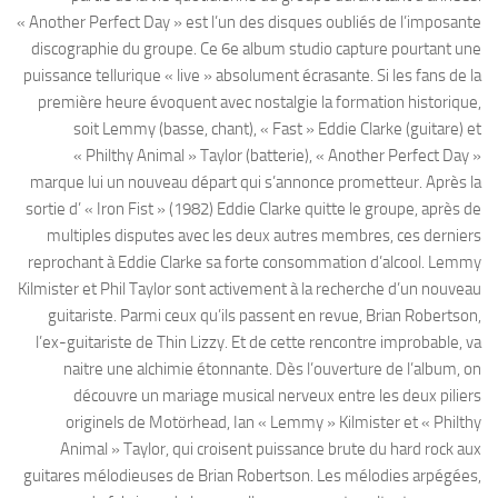
« Another Perfect Day » est l’un des disques oubliés de l’imposante
discographie du groupe. Ce 6e album studio capture pourtant une
puissance tellurique « live » absolument écrasante. Si les fans de la
première heure évoquent avec nostalgie la formation historique,
soit Lemmy (basse, chant), « Fast » Eddie Clarke (guitare) et
« Philthy Animal » Taylor (batterie), « Another Perfect Day »
marque lui un nouveau départ qui s’annonce prometteur. Après la
sortie d’ « Iron Fist » (1982) Eddie Clarke quitte le groupe, après de
multiples disputes avec les deux autres membres, ces derniers
reprochant à Eddie Clarke sa forte consommation d’alcool. Lemmy
Kilmister et Phil Taylor sont activement à la recherche d’un nouveau
guitariste. Parmi ceux qu’ils passent en revue, Brian Robertson,
l’ex-guitariste de Thin Lizzy. Et de cette rencontre improbable, va
naitre une alchimie étonnante. Dès l’ouverture de l’album, on
découvre un mariage musical nerveux entre les deux piliers
originels de Motörhead, Ian « Lemmy » Kilmister et « Philthy
Animal » Taylor, qui croisent puissance brute du hard rock aux
guitares mélodieuses de Brian Robertson. Les mélodies arpégées,