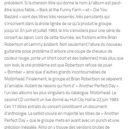
précédent. Si la chanson titre qui donne le nom à l’album est peut-
être la plus faible, « Back at the Funny Farm » et « Die You
Bastard » sont des titres très resserrés, très percutants qui
s’inscrivent dans la droite lignée de ce qu’a produit le groupe
jusqu’ici. En juin et juillet 1983, le trio s’envolera pour une série de
concert au Japon. Lors de cette tournée, les frictions entre Brian
Robertson et Lemmy éclatent. Non seulement l’allure du nouveau
guitariste pose problème (il arbore une coupe de cheveux de
couleur rouge, porte un short court et des ballerines) mais plus que
son look, le vrai problème est que Robertson refuse de jouer
« Bomber » ainsi que d’autres grands incontournables de
Motörhead. Finalement, le groupe et Brian Robertson se séparent
à l’amiable. Autant de raisons qui font d’ « Another Perfect Day »
l’un des albums les plus singuliers du catalogue Motörhead. Le
second CD contient un live donné au Hull City Hall le 22 juin 1983.
Ces 17 titres extraits du concert constituent un document
d’anthologie. La setlist couvre en majorité les titres de « Another
Perfect Day » que le groupe mets en avant avec un punch et une
précision inégalée. Ainsi on y trouve des versions brutes de