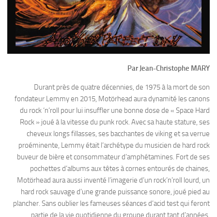
Par Jean-Christophe MARY
Durant près de quatre décennies, de 1975 à la mort de son
fondateur Lemmy en 2015, Motörhead aura dynamité les canons
du rock ‘n’roll pour lui insuffler une bonne dose de « Space Hard
Rock » joué à la vitesse du punk rock. Avec sa haute stature, ses
cheveux longs fillasses, ses bacchantes de viking et sa verrue
proéminente, Lemmy était l’archétype du musicien de hard rock
buveur de bière et consommateur d’amphétamines. Fort de ses
pochettes d’albums aux têtes à cornes entourés de chaines,
Motörhead aura aussi inventé l’imagerie d’un rock’n’roll lourd, un
hard rock sauvage d’une grande puissance sonore, joué pied au
plancher. Sans oublier les fameuses séances d’acid test qui feront
partie de la vie quotidienne du groupe durant tant d’années.