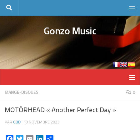
Skip to content
Gonzo Music
MANGE-DISQUES
0
MOTÖRHEAD « Another Perfect Day »
PAR
GBD
·
10 NOVEMBRE 2023
Facebook
Twitter
Email
LinkedIn
Partager