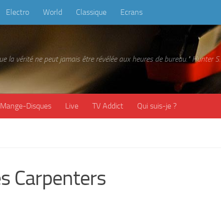
Electro
World
Classique
Ecrans
 que la vérité ne peut jamais être révélée aux heures de bureau." Hunter
Mange-Disques
Live
TV Addict
Qui suis-je ?
s Carpenters