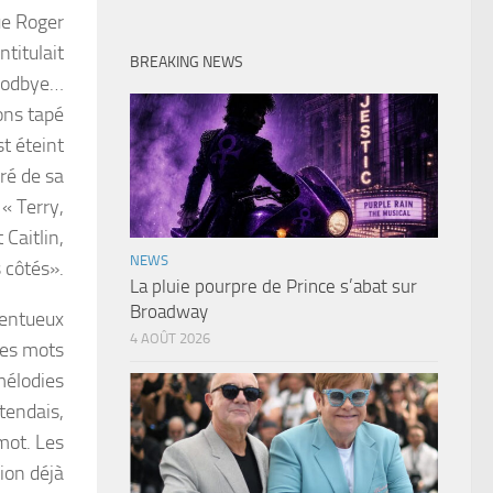
ue Roger
ntitulait
BREAKING NEWS
goodbye…
ns tapé
st éteint
ré de sa
 « Terry,
 Caitlin,
NEWS
s côtés».
La pluie pourpre de Prince s’abat sur
Broadway
alentueux
4 AOÛT 2026
Les mots
mélodies
ntendais,
mot. Les
ion déjà