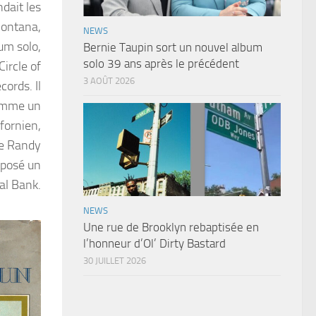
dait les
Montana,
NEWS
um solo,
Bernie Taupin sort un nouvel album
solo 39 ans après le précédent
ircle of
3 AOÛT 2026
ords. Il
comme un
ifornien,
de Randy
mposé un
al Bank.
NEWS
Une rue de Brooklyn rebaptisée en
l’honneur d’Ol’ Dirty Bastard
30 JUILLET 2026