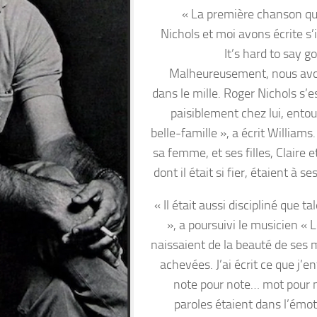
« La première chanson q
Nichols et moi avons écrite s’i
It’s hard to say 
Malheureusement, nous avo
dans le mille. Roger Nichols s’e
paisiblement chez lui, entou
belle-famille », a écrit Williams.
sa femme, et ses filles, Claire et
dont il était si fier, étaient à se
« Il était aussi discipliné que t
», a poursuivi le musicien « 
naissaient de la beauté de ses 
achevées. J’ai écrit ce que j’e
note pour note… mot pour 
paroles étaient dans l’émot