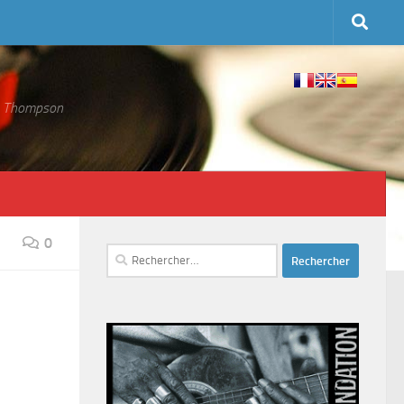
 S. Thompson
0
Rechercher :