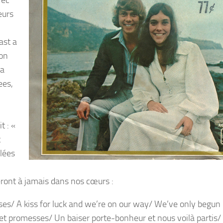
vec
eurs
ast a
 on
 a
ees,
t : «
t
llées
ront à jamais dans nos cœurs :
ises/ A kiss for luck and we’re on our way/ We’ve only begun
et promesses/ Un baiser porte-bonheur et nous voilà partis/