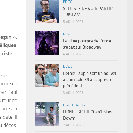
EDITO
SI TRISTE DE VOIR PARTIR
TRISTAM
5 AOÛT 2026
NEWS
Begun »,
La pluie pourpre de Prince
géliques
s’abat sur Broadway
triste
4 AOÛT 2026
NEWS
Bernie Taupin sort un nouvel
rvenu le
album solo 39 ans après le
firmé ce
précédent
 par Paul
3 AOÛT 2026
iteur de
FLASH-BACKS
 »), son
LIONEL RICHIE “Can’t Slow
 date. Il
Down”
u décès.
2 AOÛT 2026