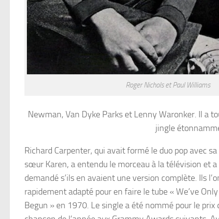
Roger Nichols et Paul Williams
Newman, Van Dyke Parks et Lenny Waronker. Il a tou
jingle étonnammen
Richard Carpenter, qui avait formé le duo pop avec sa
sœur Karen, a entendu le morceau à la télévision et a
demandé s’ils en avaient une version complète. Ils l’o
rapidement adapté pour en faire le tube « We’ve Only 
Begun » en 1970. Le single a été nommé pour le prix 