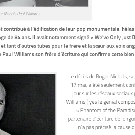
r Nichols Paul Williams
 et contribué à l’édification de leur pop monumentale, hélas
âge de 84 ans. Il avait notamment signé « We’ve Only Just 
t tant d’autres tubes pour le frère et la sœur aux voix an
Paul Williams son frère d’écriture qui confirme cette bien 
Le décès de Roger Nichols, su
17 mai, a été seulement con
jour sur les réseaux sociaux
Williams ( yes le génial compos
« Phantom of the Paradise
partenaire d’écriture de longue
n’a pas précisé la cause d