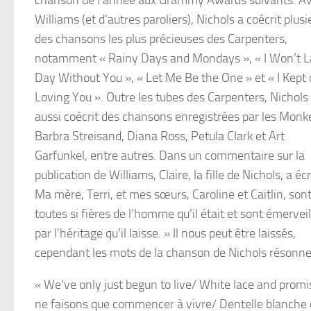
chanson de l’année aux Grammy Awards suivants. A
Williams (et d’autres paroliers), Nichols a coécrit plusi
des chansons les plus précieuses des Carpenters,
notamment « Rainy Days and Mondays », « I Won’t L
Day Without You », « Let Me Be the One » et « I Kept
Loving You ». Outre les tubes des Carpenters, Nichols
aussi coécrit des chansons enregistrées par les Monk
Barbra Streisand, Diana Ross, Petula Clark et Art
Garfunkel, entre autres. Dans un commentaire sur la
publication de Williams, Claire, la fille de Nichols, a écri
Ma mère, Terri, et mes sœurs, Caroline et Caitlin, son
toutes si fières de l’homme qu’il était et sont émervei
par l’héritage qu’il laisse. » Il nous peut être laissés,
cependant les mots de la chanson de Nichols résonne
« We’ve only just begun to live/ White lace and prom
ne faisons que commencer à vivre/ Dentelle blanche 