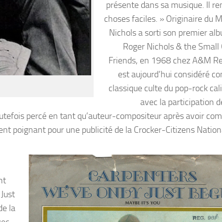
présente dans sa musique. Il ren
choses faciles. » Originaire du 
Nichols a sorti son premier alb
Roger Nichols & the Small C
Friends, en 1968 chez A&M Rec
est aujourd’hui considéré 
classique culte du pop-rock cal
avec la participation 
tefois percé en tant qu’auteur-compositeur après avoir co
t poignant pour une publicité de la Crocker-Citizens Nation
nt
Just
de la