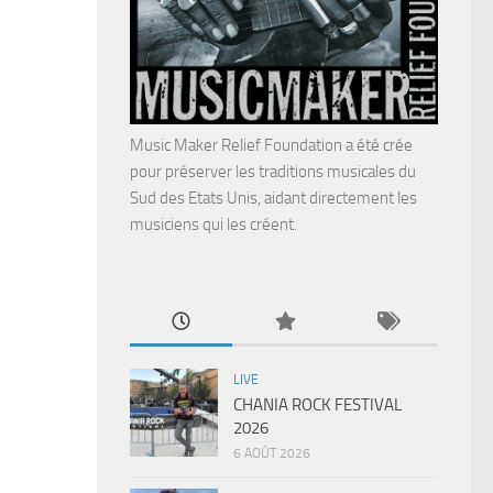
Music Maker Relief Foundation a été crée
pour préserver les traditions musicales du
Sud des Etats Unis, aidant directement les
musiciens qui les créent.
LIVE
CHANIA ROCK FESTIVAL
2026
6 AOÛT 2026