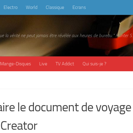
Electro
World
Classique
Ecrans
 que la vérité ne peut jamais être révélée aux heures de bureau." Hunter
Mange-Disques
Live
TV Addict
Qui suis-je ?
aire le document de voyage
 Creator