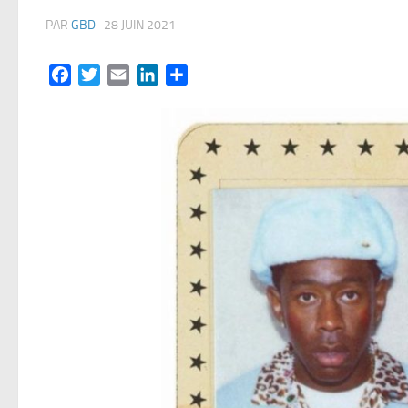
PAR
GBD
·
28 JUIN 2021
Facebook
Twitter
Email
LinkedIn
Partager