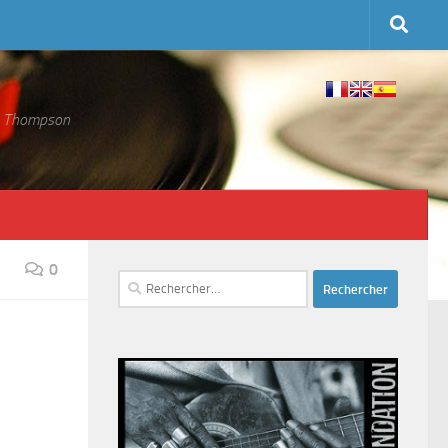
 S. Thompson
0
Rechercher :