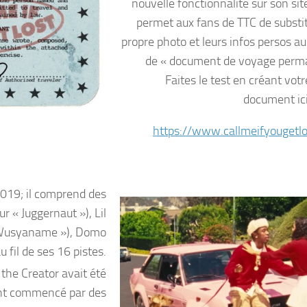
nouvelle fonctionnalité sur son site
permet aux fans de TTC de substit
propre photo et leurs infos persos a
de « document de voyage perm
Faites le test en créant vot
document ic
https://www.callmeifyougetl
 2019; il comprend des
ur « Juggernaut »), Lil
« Wusyaname »), Domo
 fil de ses 16 pistes.
the Creator avait été
 ont commencé par des