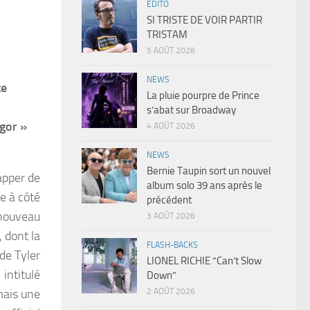
EDITO
SI TRISTE DE VOIR PARTIR
TRISTAM
5 AOÛT 2026
NEWS
te
La pluie pourpre de Prince
s’abat sur Broadway
Igor »
4 AOÛT 2026
NEWS
Bernie Taupin sort un nouvel
rapper de
album solo 39 ans après le
te à côté
précédent
 nouveau
3 AOÛT 2026
, dont la
FLASH-BACKS
 de Tyler
LIONEL RICHIE “Can’t Slow
intitulé
Down”
2 AOÛT 2026
mais une