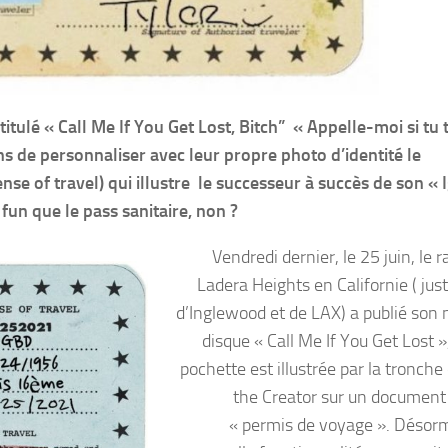
tulé « Call Me If You Get Lost, Bitch” « Appelle-moi si tu 
ans de personnaliser avec leur propre photo d’identité le
 of travel) qui illustre le successeur à succès de son « 
fun que le pass sanitaire, non ?
Vendredi dernier, le 25 juin, le 
Ladera Heights en Californie ( jus
d’Inglewood et de LAX) a publié son
disque « Call Me If You Get Lost »
pochette est illustrée par la tronche
the Creator sur un document 
« permis de voyage ». Désor