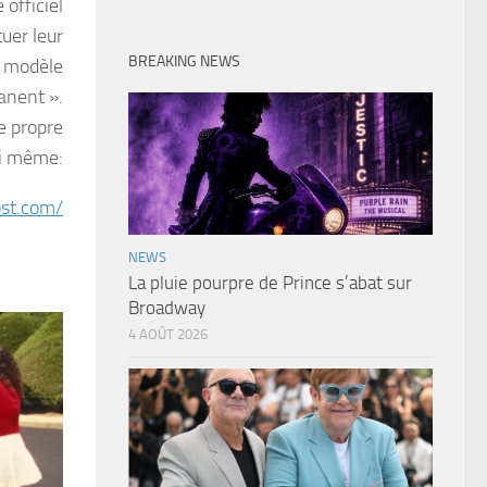
 officiel
uer leur
BREAKING NEWS
u modèle
anent ».
re propre
i même:
ost.com/
NEWS
La pluie pourpre de Prince s’abat sur
Broadway
4 AOÛT 2026