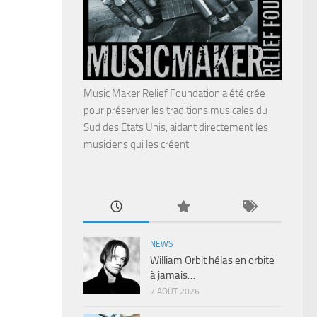
Music Maker Relief Foundation a été crée
pour préserver les traditions musicales du
Sud des Etats Unis, aidant directement les
musiciens qui les créent.
NEWS
William Orbit hélas en orbite
à jamais…
7 AOÛT 2026