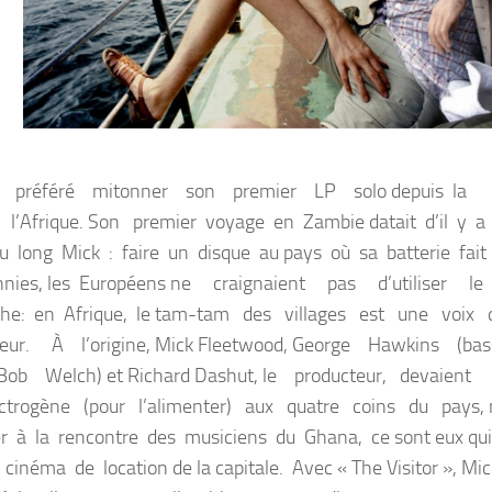
 il a préféré mitonner son premier LP solo depuis la
 l’Afrique. Son premier voyage en Zambie datait d’il y a
du long Mick : faire un disque au pays où sa batterie fait
nnies, les Européens ne craignaient pas d’utiliser l
aphe: en Afrique, le tam-tam des villages est une voix
ur. À l’origine, Mick Fleetwood, George Hawkins (ba
ob Welch) et Richard Dashut, le producteur, devaient
ectrogène (pour l’alimenter) aux quatre coins du pays,
ller à la rencontre des musiciens du Ghana, ce sont eux qui
cinéma de location de la capitale. Avec « The Visitor », Mic