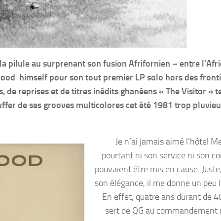
 pilule au surprenant son fusion Afrifornien – entre l’Afr
wood himself pour son tout premier LP solo hors des front
e reprises et de titres inédits ghanéens « The Visitor » t
ffer de ses grooves multicolores cet été 1981 trop pluvie
Je n’ai jamais aimé l’hôtel M
pourtant ni son service ni son co
pouvaient être mis en cause. Juste
son élégance, il me donne un peu l
En effet, quatre ans durant de 40
sert de QG au commandement m