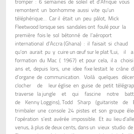
tromper : 6 semaines de soleil et d’Afrique vous
remontent un bonhomme aussi vite qu’un
téléphérique… Car il était un peu pâlot, Mick
Fleetwood lorsque ses sandales ont foulé pour la
première fois le sol bétonné de l’aéroport
international d’Accra (Ghana) : il faisait si chaud
qu’on aurait pu y cuire un œuf sur le plat !Lui,
formation du Mac ( 1967) et pour cela, il a choisi
ans et, depuis lors, une idee fixe lestait le crâne 
d’organe de communication. Voilà quelques déce
clocher de leur église en guise de petit télégr
traverse la jungle et qui fascine notre batte
de Kenny Loggins), Todd Sharp (guitariste de B
trimbaler une console 24 pistes et son groupe él
l’opération s’est avérée impossible. Et au lieu d’a
venus, à plus de deux cents, dans un vieux studio de 