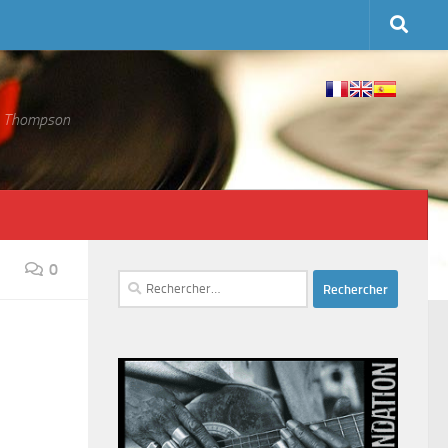
 S. Thompson
0
Rechercher :