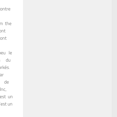
contre
om the
s sont
dont
ui
peu le
tion du
orkés.
ar
ard de
 Inc,
est un
’est un