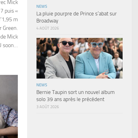
vec Mick
NEWS
7 puis «
La pluie pourpre de Prince s’abat sur
d’1,95 m
Broadway
r Green.
4 AOÛT 2026
w de Mick
 U soon…
NEWS
Bernie Taupin sort un nouvel album
solo 39 ans après le précédent
3 AOÛT 2026