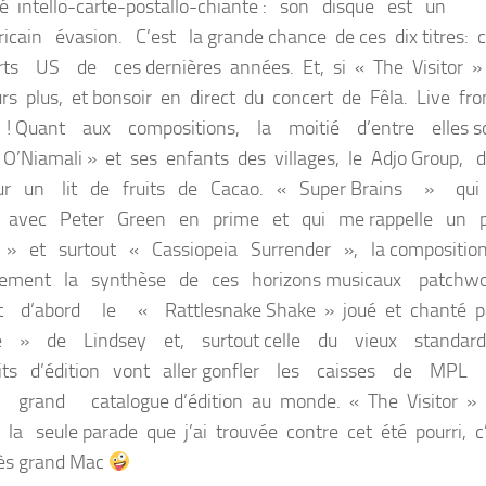
ilité intello-carte-postallo-chiante : son disque est un
cain évasion. C’est la grande chance de ces dix titres: 
ts US de ces dernières années. Et, si « The Visitor »
ours plus, et bonsoir en direct du concert de Fêla. Live fr
ire ! Quant aux compositions, la moitié d’entre elle
amali » et ses enfants des villages, le Adjo Group, 
sur un lit de fruits de Cacao. « Super Brains » q
avec Peter Green en prime et qui me rappelle un 
tor » et surtout « Cassiopeia Surrender », la composi
blement la synthèse de ces horizons musicaux patchw
d’abord le « Rattlesnake Shake » joué et chanté p
ne » de Lindsey et, surtout celle du vieux stand
ts d’édition vont aller gonfler les caisses de MPL
rand catalogue d’édition au monde. « The Visitor » 
a seule parade que j’ai trouvée contre cet été pourri, c
rès grand Mac