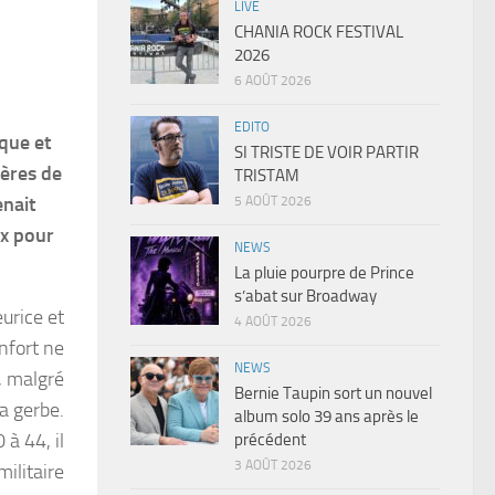
LIVE
CHANIA ROCK FESTIVAL
2026
6 AOÛT 2026
EDITO
ique et
SI TRISTE DE VOIR PARTIR
ières de
TRISTAM
enait
5 AOÛT 2026
ux pour
NEWS
La pluie pourpre de Prince
s’abat sur Broadway
eurice et
4 AOÛT 2026
nfort ne
NEWS
, malgré
Bernie Taupin sort un nouvel
a gerbe.
album solo 39 ans après le
 à 44, il
précédent
3 AOÛT 2026
ilitaire