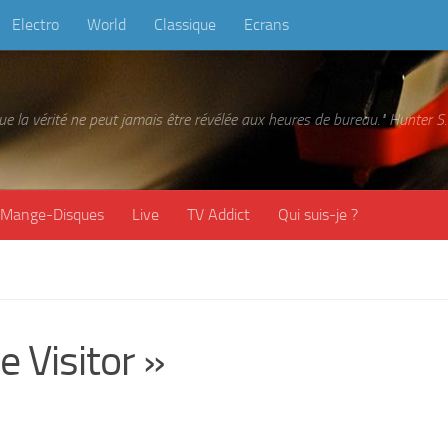
Electro
World
Classique
Ecrans
 que la vérité ne peut jamais être révélée aux heures de bureau." Hunter
Mange-Disques
Live
TV Addict
Qui suis-je ?
Visitor »