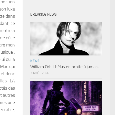
fonction
son luxe
BREAKING NEWS
otte dans
dant, ce
rentre à
ême où je
ndre mon
usique :
lui qui a
NEWS
 Mac qui
William Orbit hélas en orbite à jamais…
 et donc
7 AOÛT 2026
lles- LA
otés des
t autres
près une
eccable,