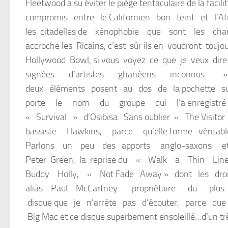
Fleetwood a su éviter le piège tentaculaire de la fac
compromis entre le Californien bon teint et l’Afri
les citadelles de xénophobie que sont les char
accroche les Ricains, c’est sûr ils en voudront touj
Hollywood Bowl, si vous voyez ce que je veux d
signées d’artistes ghanéens inconnus : » O’Ni
deux éléments posent au dos de la pochette 
porte le nom du groupe qui l’a enregistré 
« Survival » d’Osibisa. Sans oublier « The Visi
bassiste Hawkins, parce qu’elle forme vérita
Parlons un peu des apports anglo-saxons et 
Peter Green, la reprise du « Walk a Thin Li
Buddy Holly, « Not Fade Away » dont les droi
alias Paul McCartney. propriétaire du plus g
disque que je n’arrête pas d’écouter, parce que l
Big Mac et ce disque superbement ensoleillé…d’un t