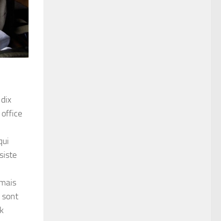
 dix
 office
e
 qui
ssiste
 mais
 sont
k