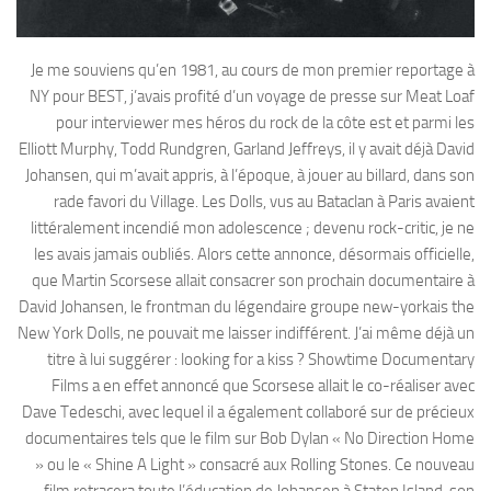
Je me souviens qu’en 1981, au cours de mon premier reportage à
NY pour BEST, j’avais profité d’un voyage de presse sur Meat Loaf
pour interviewer mes héros du rock de la côte est et parmi les
Elliott Murphy, Todd Rundgren, Garland Jeffreys, il y avait déjà David
Johansen, qui m’avait appris, à l’époque, à jouer au billard, dans son
rade favori du Village. Les Dolls, vus au Bataclan à Paris avaient
littéralement incendié mon adolescence ; devenu rock-critic, je ne
les avais jamais oubliés. Alors cette annonce, désormais officielle,
que Martin Scorsese allait consacrer son prochain documentaire à
David Johansen, le frontman du légendaire groupe new-yorkais the
New York Dolls, ne pouvait me laisser indifférent. J’ai même déjà un
titre à lui suggérer : looking for a kiss ? Showtime Documentary
Films a en effet annoncé que Scorsese allait le co-réaliser avec
Dave Tedeschi, avec lequel il a également collaboré sur de précieux
documentaires tels que le film sur Bob Dylan « No Direction Home
» ou le « Shine A Light » consacré aux Rolling Stones. Ce nouveau
film retracera toute l’éducation de Johansen à Staten Island, son