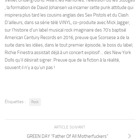
Velvet Underground. Avant les Ramones, Television ou les Stooges
, la formation de David Johansen va incarner cette punk attitude qui
inspirera plus tard les cousins anglais des Sex Pistols et du Clash.
D’ailleurs, dans sa série télé VINYL, co-produite avec Mick Jagger,
sur l’histoire d’un label musical rock imaginaire des 70’s baptisé
American Century Records en 2016, preuve que Scorsese a de la
suite dans les idées, dans le tout premier épisode, le boss du label,
Richie Finestra assistait déjà à un concert explosif… des New York
Dolls qu’il désirait signer. Preuve que de la fiction à la réalité,
souvent il n’y a qu’un pas !
Étiquettes :
Rock
ARTICLE SUIVANT
GREEN DAY “Father Of All Motherfuckers”