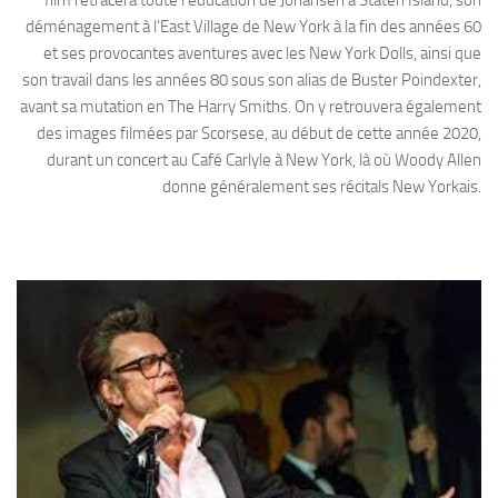
déménagement à l’East Village de New York à la fin des années 60
et ses provocantes aventures avec les New York Dolls, ainsi que
son travail dans les années 80 sous son alias de Buster Poindexter,
avant sa mutation en The Harry Smiths. On y retrouvera également
des images filmées par Scorsese, au début de cette année 2020,
durant un concert au Café Carlyle à New York, là où Woody Allen
donne généralement ses récitals New Yorkais.