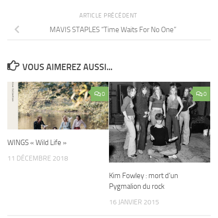
ARTICLE PRÉCÉDENT
MAVIS STAPLES “Time Waits For No One”
VOUS AIMEREZ AUSSI...
0
0
WINGS « Wild Life »
11 DÉCEMBRE 2018
Kim Fowley : mort d’un
Pygmalion du rock
16 JANVIER 2015