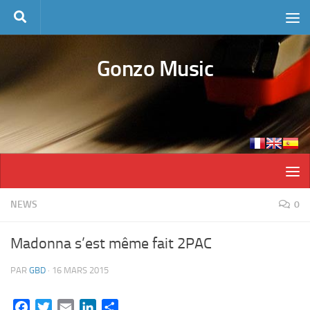
Skip to content
Gonzo Music
NEWS
0
Madonna s’est même fait 2PAC
PAR
GBD
·
16 MARS 2015
Facebook
Twitter
Email
LinkedIn
Partager