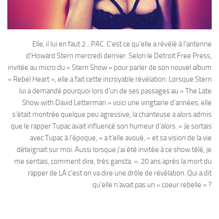
Elle, il lui en faut 2…PAC. C’est ce qu’elle a révélé à l’antenne
d’Howard Stern mercredi dernier. Selon le Detroit Free Press,
invitée au micro du « Stern Show » pour parler de son nouvel album
« Rebel Heart », elle a fait cette incroyable révélation. Lorsque Stern
lui a demandé pourquoi lors d’un de ses passages au « The Late
Show with David Letterman » voici une vingtaine d’années, elle
s’était montrée quelque peu agressive, la chanteuse a alors admis
que le rapper Tupac avait influencé son humeur d’alors. « Je sortais
avec Tupac à l’époque, » a t’elle avoué, « et sa vision de la vie
déteignait sur moi. Aussi lorsque j’ai été invitée à ce show télé, je
me sentais, comment dire, très gansta. ». 20 ans après la mort du
rapper de LA c’est on va dire une drôle de révélation. Qui a dit
qu’elle n’avait pas un « coeur rebelle » ?