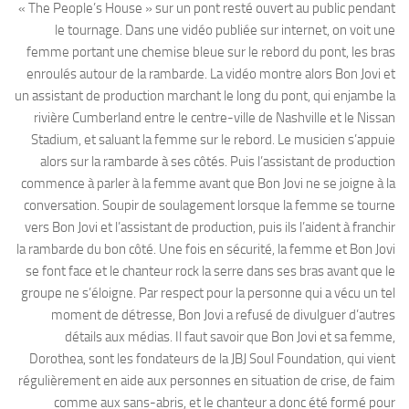
« The People’s House » sur un pont resté ouvert au public pendant
le tournage. Dans une vidéo publiée sur internet, on voit une
femme portant une chemise bleue sur le rebord du pont, les bras
enroulés autour de la rambarde. La vidéo montre alors Bon Jovi et
un assistant de production marchant le long du pont, qui enjambe la
rivière Cumberland entre le centre-ville de Nashville et le Nissan
Stadium, et saluant la femme sur le rebord. Le musicien s’appuie
alors sur la rambarde à ses côtés. Puis l’assistant de production
commence à parler à la femme avant que Bon Jovi ne se joigne à la
conversation. Soupir de soulagement lorsque la femme se tourne
vers Bon Jovi et l’assistant de production, puis ils l’aident à franchir
la rambarde du bon côté. Une fois en sécurité, la femme et Bon Jovi
se font face et le chanteur rock la serre dans ses bras avant que le
groupe ne s’éloigne. Par respect pour la personne qui a vécu un tel
moment de détresse, Bon Jovi a refusé de divulguer d’autres
détails aux médias. Il faut savoir que Bon Jovi et sa femme,
Dorothea, sont les fondateurs de la JBJ Soul Foundation, qui vient
régulièrement en aide aux personnes en situation de crise, de faim
comme aux sans-abris, et le chanteur a donc été formé pour