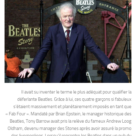
Il avait su inventer le terme le plus adéquat pour qualifier la
déferlante Beatles. Grâce à lui, ces quatre garçons si fabuleux
s’étaient massivement et planétairement imposés en tant que
« Fab Four ». Mandaté par Brian Epstein, le manager historique des
Beatles, Tony Barrow avait pris la relève du fameux Andrew Loog
Oldham, devenu manager des Stones après avoir assuré la promo
des liverpooliens. Lorsqu’il rencontre les Beatles dans un pub du