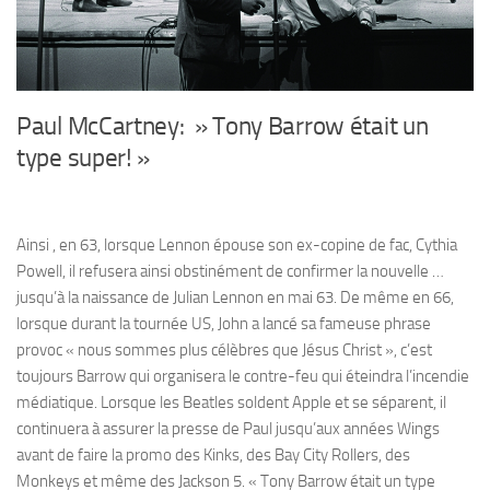
Paul McCartney: » Tony Barrow était un
type super! »
Ainsi , en 63, lorsque Lennon épouse son ex-copine de fac, Cythia
Powell, il refusera ainsi obstinément de confirmer la nouvelle …
jusqu’à la naissance de Julian Lennon en mai 63. De même en 66,
lorsque durant la tournée US, John a lancé sa fameuse phrase
provoc « nous sommes plus célèbres que Jésus Christ », c’est
toujours Barrow qui organisera le contre-feu qui éteindra l’incendie
médiatique. Lorsque les Beatles soldent Apple et se séparent, il
continuera à assurer la presse de Paul jusqu’aux années Wings
avant de faire la promo des Kinks, des Bay City Rollers, des
Monkeys et même des Jackson 5. « Tony Barrow était un type