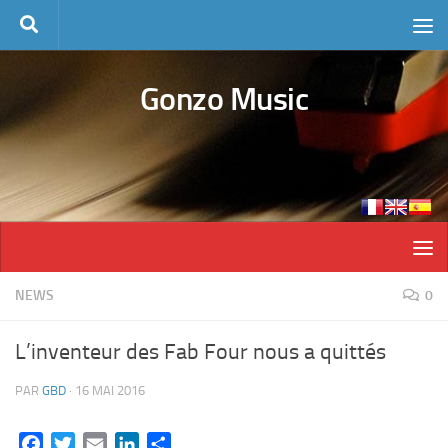
Skip to content
Gonzo Music
NEWS
0
L’inventeur des Fab Four nous a quittés
PAR
GBD
·
16 MAI 2016
Facebook
Twitter
Email
LinkedIn
Partager