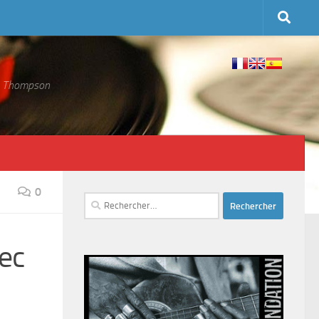
 S. Thompson
0
Rechercher :
vec