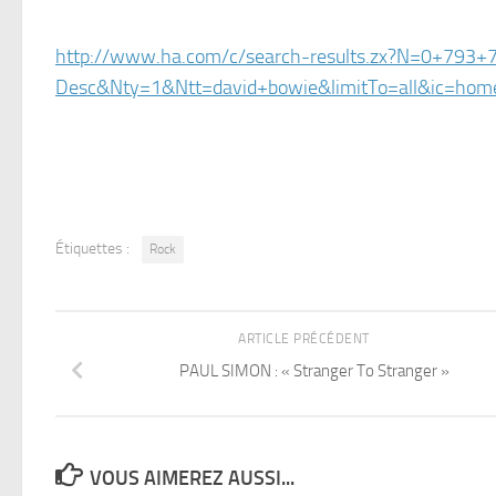
http://www.ha.com/c/search-results.zx?N=0+79
Desc&Nty=1&Ntt=david+bowie&limitTo=all&ic=hom
Étiquettes :
Rock
ARTICLE PRÉCÉDENT
PAUL SIMON : « Stranger To Stranger »
VOUS AIMEREZ AUSSI...