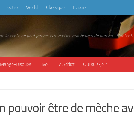
Electro
World
Classique
Ecrans
 que la vérité ne peut jamais être révélée aux heures de bureau." Hunter
Mange-Disques
Live
TV Addict
Qui suis-je ?
fin pouvoir être de mèche a