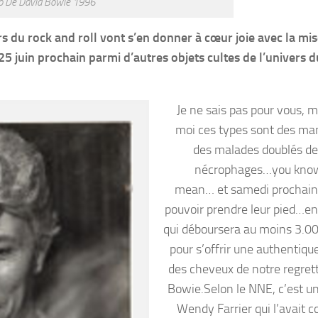
o De David Bowie 1996
s du rock and roll vont s’en donner à cœur joie avec la mi
 juin prochain parmi d’autres objets cultes de l’univers d
Je ne sais pas pour vous, m
moi ces types sont des ma
des malades doublés de
nécrophages…you know
mean… et samedi prochain 
pouvoir prendre leur pied…enf
qui déboursera au moins 3.00
pour s’offrir une authentiq
des cheveux de notre regret
Bowie.Selon le NNE, c’est un
Wendy Farrier qui l’avait c