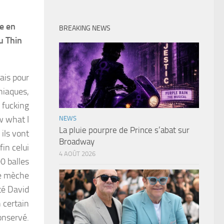
se en
BREAKING NEWS
u Thin
ais pour
niaques,
 fucking
 what I
NEWS
La pluie pourpre de Prince s’abat sur
ils vont
Broadway
in celui
4 AOÛT 2026
0 balles
ue mèche
té David
 certain
onservé.