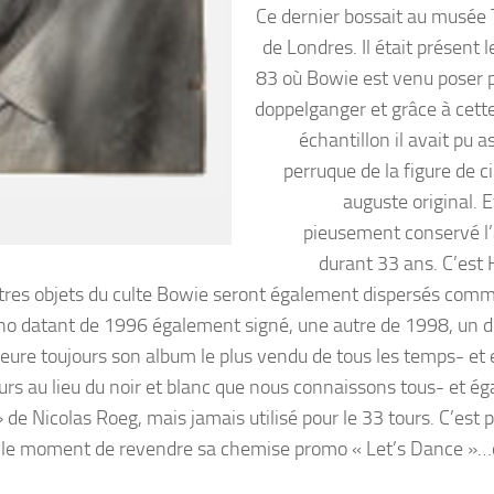
Ce dernier bossait au musée
de Londres. Il était présent l
83 où Bowie est venu poser 
doppelganger et grâce à cet
échantillon il avait pu as
perruque de la figure de c
auguste original. Et
pieusement conservé l’
durant 33 ans. C’est 
autres objets du culte Bowie seront également dispersés com
tho datant de 1996 également signé, une autre de 1998, un de
eure toujours son album le plus vendu de tous les temps- et 
eurs au lieu du noir et blanc que nous connaissons tous- et é
 de Nicolas Roeg, mais jamais utilisé pour le 33 tours. C’est 
le moment de revendre sa chemise promo « Let’s Dance »…