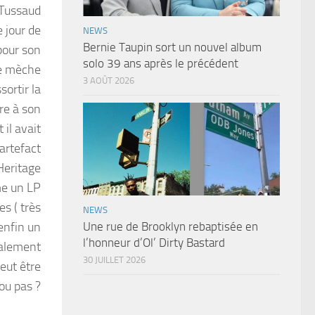
 Tussaud
e jour de
NEWS
Bernie Taupin sort un nouvel album
pour son
solo 39 ans après le précédent
te mèche
3 AOÛT 2026
sortir la
ire à son
 il avait
artefact
Heritage
me un LP
s ( très
NEWS
enfin un
Une rue de Brooklyn rebaptisée en
l’honneur d’Ol’ Dirty Bastard
galement
30 JUILLET 2026
peut être
ou pas ?