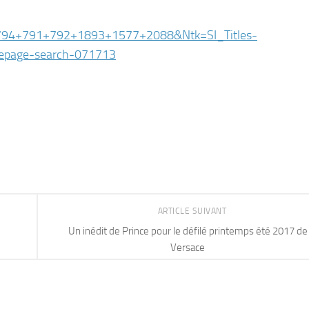
3+794+791+792+1893+1577+2088&Ntk=SI_Titles-
epage-search-071713
ARTICLE SUIVANT
Un inédit de Prince pour le défilé printemps été 2017 de
Versace