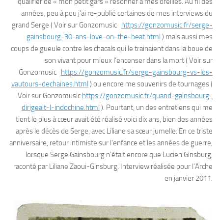
qualifier de « mon petit gars » résonner à mes oreilles. Au fil des
années, peu à peu j’ai re-publié certaines de mes interviews du
grand Serge ( Voir sur Gonzomusic
https://gonzomusic.fr/serge-
gainsbourg-30-ans-love-on-the-beat.html
) mais aussi mes
coups de gueule contre les chacals qui le trainaient dans la boue de
son vivant pour mieux l’encenser dans la mort ( Voir sur
Gonzomusic
https://gonzomusic.fr/serge-gainsbourg-vs-les-
vautours-dechaines.html
) ou encore me souvenirs de tournages (
Voir sur Gonzomusic
https://gonzomusic.fr/quand-gainsbourg-
dirigeait-l-indochine.html
). Pourtant, un des entretiens qui me
tient le plus à cœur avait été réalisé voici dix ans, bien des années
après le décès de Serge, avec Liliane sa sœur jumelle. En ce triste
anniversaire, retour intimiste sur l’enfance et les années de guerre,
lorsque Serge Gainsbourg n’était encore que Lucien Ginsburg,
raconté par Liliane Zaoui-Ginsburg. Interview réalisée pour l’Arche
en janvier 2011.