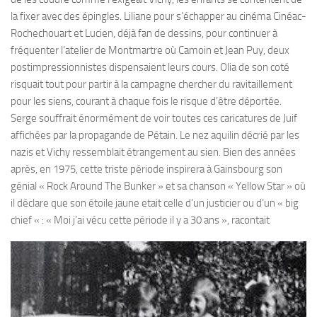
la fixer avec des épingles. Liliane pour s’échapper au cinéma Cinéac-
Rochechouart et Lucien, déjà fan de dessins, pour continuer à
fréquenter l’atelier de Montmartre où Camoin et Jean Puy, deux
postimpressionnistes dispensaient leurs cours. Olia de son coté
risquait tout pour partir à la campagne chercher du ravitaillement
pour les siens, courant à chaque fois le risque d’être déportée.
Serge souffrait énormément de voir toutes ces caricatures de Juif
affichées par la propagande de Pétain. Le nez aquilin décrié par les
nazis et Vichy ressemblait étrangement au sien. Bien des années
après, en 1975, cette triste période inspirera à Gainsbourg son
génial « Rock Around The Bunker » et sa chanson « Yellow Star » où
il déclare que son étoile jaune etait celle d’un justicier ou d’un « big
chief « :
« Moi j’ai vécu cette période il y a 30 ans », racontait