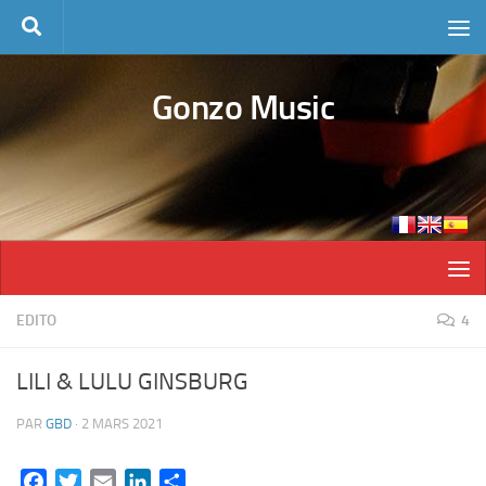
Skip to content
Gonzo Music
EDITO
4
LILI & LULU GINSBURG
PAR
GBD
·
2 MARS 2021
Facebook
Twitter
Email
LinkedIn
Partager