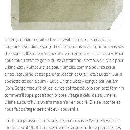
Si Serge n’a jamais fait sa bar mitzvah ni célébré shabbat, il a
toujours revendiqué son judaïsme laïc dans la vie, comme dans ses
chansons telles que « Yellow Star » ou encore « Juif et Dieu ». Pour
nous tous il était ce génie qui savait tant nous émouvoir. Mais pour
Liliane Zaoui-Ginsburg, sa sœur jumelle, comme pour sa sœur
ainée Jacqueline et ses parents Joseph et Olia, il était Lucien. Sur la
pochette de son album « Love On the Beat » conçue par William
Klein, Serge maquillé et les lèvres peintes dévoile son coté féminin
comme s’il superposait son propre visage à celui de sa jumelle.
Liliane aujourd’hui a 84 ans mais n’a rien oublié. Elle se raconte et
nous fait partager ses précieux souvenirs.
Lili et Lulu poussent leurs premiers cris dans le XXéme à Paris ce
même 2 avril 1928. Leur sœur ainée Jacqueline les a précédé. Les