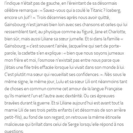
l’indique n’était pas de gauche, en l’éreintant de sa désormais
célèbre remarque : « Savez-vous qui a coulé le Titanic ? Iceberg,
encore un Juif ! ». Trois décennies après nous avoir quitté,
Gainsbourg n’est jamais bien loin avec ses chansons et celles qui lui
ressemblent tant, au physique comme au figuré, Jane et Charlotte,
bien sûr, mais aussi Liliane sa sœur jumelle. Et si dans la famille «
Gainsbourg » c’est souvent l’ainée, Jacqueline qui sert de porte-
parole, la cadette s’en explique : « bien que nous soyons jumeaux
mon frère et moi, l’osmose n’existait pas entre nous parce que
j’étais une fille très effacée lorsque lui vivait dans son monde à lui.
C’est plutôt ma sœur qui recueillait ses confidences. ». Nés sous le
même signe, le même jour, Lulu et sa sœur Lili ont néanmoins tant
de choses en commun comme cet amour de la langue Française
qu’ils manient l’un et l’autre avec dextérité. Ou ces épreuves
bravées durant la guerre. Et si Liliane aujourd’hui est avant tout la
mamie Lili de ses trois petits enfants ( et désormais de son arrière
petit-fils), au fond de son regard, on retrouve la même étincelle
malicieuse qui brillait dans celui de Serge lorsqu’elle répond à nos
questions.