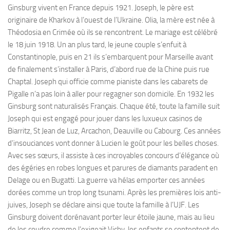
Ginsburg vivent en France depuis 1921. Joseph, le père est
originaire de Kharkov à l’ouest de l’Ukraine. Olia, la mère est née à
Théodosia en Crimée où ils se rencontrent. Le mariage est célébré
le 18 juin 1918. Un an plus tard, le jeune couple s’enfuit à
Constantinople, puis en 21 ils s’embarquent pour Marseille avant
de finalement s’installer à Paris, d’abord rue de la Chine puis rue
Chaptal. Joseph qui officie comme pianiste dans les cabarets de
Pigalle n’a pas loin à aller pour regagner son domicile. En 1932 les
Ginsburg sont naturalisés Français. Chaque été, toute la famille suit
Joseph qui est engagé pour jouer dans les luxueux casinos de
Biarritz, St Jean de Luz, Arcachon, Deauville ou Cabourg. Ces années
d’insouciances vont donner à Lucien le goût pour les belles choses.
Avec ses sœurs, il assiste à ces incroyables concours d’élégance où
des égéries en robes longues et parures de diamants paradent en
Delage ou en Bugatti. La guerre va hélas emporter ces années
dorées comme un trop long tsunami. Après les premières lois anti-
juives, Joseph se déclare ainsi que toute la famille à l’UJF. Les
Ginsburg doivent dorénavant porter leur étoile jaune, mais au lieu
de les coudre comme l’exigeait Vichy, les enfants se contentent de