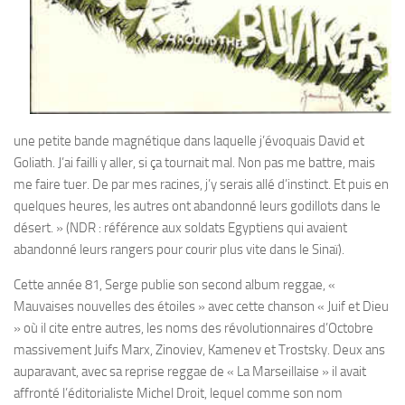
une petite bande magnétique dans laquelle j’évoquais David et
Goliath. J’ai failli y aller, si ça tournait mal. Non pas me battre, mais
me faire tuer. De par mes racines, j’y serais allé d’instinct. Et puis en
quelques heures, les autres ont abandonné leurs godillots dans le
désert. » (NDR : référence aux soldats Egyptiens qui avaient
abandonné leurs rangers pour courir plus vite dans le Sinaï).
Cette année 81, Serge publie son second album reggae, «
Mauvaises nouvelles des étoiles » avec cette chanson « Juif et Dieu
» où il cite entre autres, les noms des révolutionnaires d’Octobre
massivement Juifs Marx, Zinoviev, Kamenev et Trostsky. Deux ans
auparavant, avec sa reprise reggae de « La Marseillaise » il avait
affronté l’éditorialiste Michel Droit, lequel comme son nom