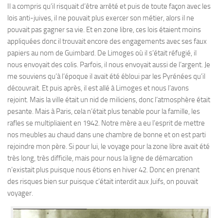
Il a compris qu’il risquait d’être arrêté et puis de toute façon avec les
lois anti-juives, il ne pouvait plus exercer son métier, alors il ne
pouvait pas gagner sa vie. Et en zone libre, ces lois étaient moins
appliquées donc il trouvait encore des engagements avec ses faux
papiers au nom de Guimbard. De Limoges où il s’était réfugié, il
nous envoyait des colis. Parfois, il nous envoyait aussi de l’argent. Je
me souviens qu’à l’époque il avait été ébloui par les Pyrénées qu’il
découvrait. Et puis après, il est allé à Limoges et nous l’avons
rejoint. Mais la ville était un nid de miliciens, donc l’atmosphère était
pesante. Mais à Paris, cela n’était plus tenable pour la famille, les
rafles se multipliaient en 1942. Notre mère a eu l’esprit de mettre
nos meubles au chaud dans une chambre de bonne et on est parti
rejoindre mon père. Si pour lui, le voyage pour la zone libre avait été
très long, très difficile, mais pour nous la ligne de démarcation
n’existait plus puisque nous étions en hiver 42. Donc en prenant
des risques bien sur puisque c’était interdit aux Juifs, on pouvait
voyager.