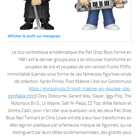
Le duo synthétique emblématique the Pet Shop Boys formé en
1981 est le dernier groupe pop à se retrouver transformé en
poupées de cire et poupées de son version Funko POPs,
immortalisé à jamais sous forme de ces fameuses figurines vinyle
de collection. Après Prince, Post Malone ( Voir sur Gonzomusic
https://gonzomusic.fr/post-malone-en-poupee-pas-
gonflable.html
) Ozzy Osbourne, Gerard Way, Slayer, Iggy Pop, The
Notorious B.I.G., Lil Wayne, Salt-N-Pepa, ZZ Top, Willie Nelson et
Johnny Cash, pour n’en citer que quelques-uns, les deux Pet Shop
Boys Neil Tennant et Chris Lowe ont été à leur tour transformés en
alter ego en plastique par la fameuse marque de figurines, qui se
distinguent par leurs têtes surdimensionnées, des grands yeux