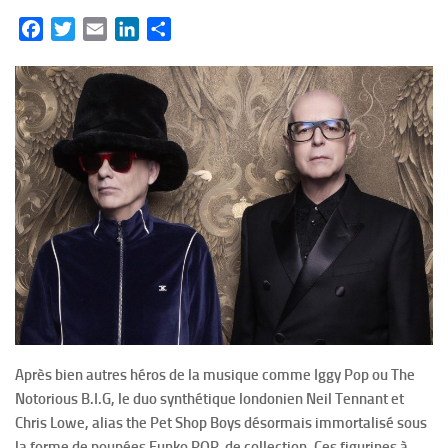
Facebook
Twitter
Email
LinkedIn
Partager
Après bien autres héros de la musique comme Iggy Pop ou The
Notorious B.I.G, le duo synthétique londonien Neil Tennant et
Chris Lowe, alias the Pet Shop Boys désormais immortalisé sous
la forme de poupées Funko POP de collection. Ces figurines à