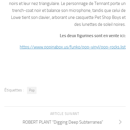
noirs et leur nez triangulaire. Le personnage de Tennant porte un
trench-coat noir et balance son microphone, tandis que celui de
Lowe tient son clavier, arborant une casquette Pet Shop Boys et
des lunettes de soleil noires.
Les deux figurines sont en vente ici:
https://www.popinabox.us/funko/pop-vinyl/pop-rocks.list
Étiquettes :
Pop
ARTICLE SUIVANT
ROBERT PLANT “Digging Deep Subterranea”