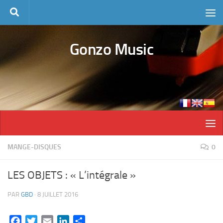
Skip to content
Gonzo Music
MANGE-DISQUES
0
LES OBJETS : « L’intégrale »
PAR
GBD
·
8 JUILLET 2016
Facebook
Twitter
Email
LinkedIn
Partager