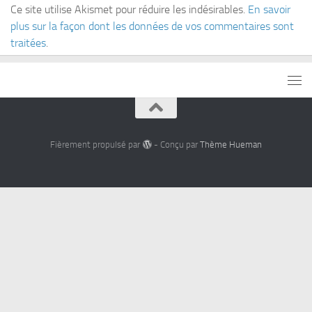
Ce site utilise Akismet pour réduire les indésirables.
En savoir
plus sur la façon dont les données de vos commentaires sont
traitées
.
Fièrement propulsé par
- Conçu par
Thème Hueman