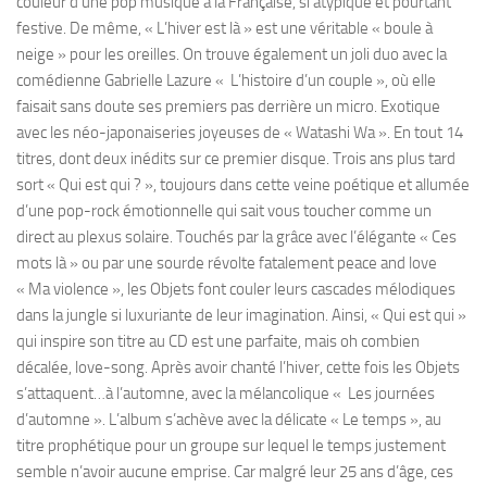
couleur d’une pop musique à la Française, si atypique et pourtant
festive. De même, « L’hiver est là » est une véritable « boule à
neige » pour les oreilles. On trouve également un joli duo avec la
comédienne Gabrielle Lazure « L’histoire d’un couple », où elle
faisait sans doute ses premiers pas derrière un micro. Exotique
avec les néo-japonaiseries joyeuses de « Watashi Wa ». En tout 14
titres, dont deux inédits sur ce premier disque. Trois ans plus tard
sort « Qui est qui ? », toujours dans cette veine poétique et allumée
d’une pop-rock émotionnelle qui sait vous toucher comme un
direct au plexus solaire. Touchés par la grâce avec l’élégante « Ces
mots là » ou par une sourde révolte fatalement peace and love
« Ma violence », les Objets font couler leurs cascades mélodiques
dans la jungle si luxuriante de leur imagination. Ainsi, « Qui est qui »
qui inspire son titre au CD est une parfaite, mais oh combien
décalée, love-song. Après avoir chanté l’hiver, cette fois les Objets
s’attaquent…à l’automne, avec la mélancolique « Les journées
d’automne ». L’album s’achève avec la délicate « Le temps », au
titre prophétique pour un groupe sur lequel le temps justement
semble n’avoir aucune emprise. Car malgré leur 25 ans d’âge, ces