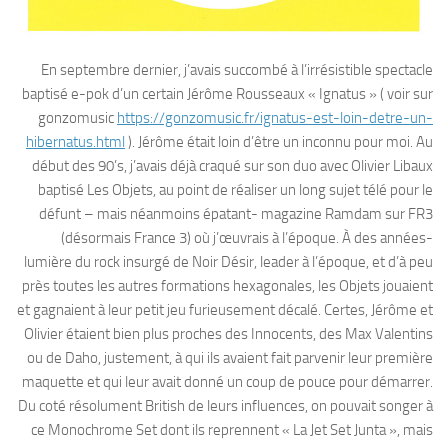
En septembre dernier, j’avais succombé à l’irrésistible spectacle
baptisé e-pok d’un certain Jérôme Rousseaux « Ignatus » ( voir sur
gonzomusic
https://gonzomusic.fr/ignatus-est-loin-detre-un-
hibernatus.html
). Jérôme était loin d’être un inconnu pour moi. Au
début des 90’s, j’avais déjà craqué sur son duo avec Olivier Libaux
baptisé Les Objets, au point de réaliser un long sujet télé pour le
défunt – mais néanmoins épatant- magazine Ramdam sur FR3
(désormais France 3) où j’œuvrais à l’époque. À des années-
lumière du rock insurgé de Noir Désir, leader à l’époque, et d’à peu
près toutes les autres formations hexagonales, les Objets jouaient
et gagnaient à leur petit jeu furieusement décalé. Certes, Jérôme et
Olivier étaient bien plus proches des Innocents, des Max Valentins
ou de Daho, justement, à qui ils avaient fait parvenir leur première
maquette et qui leur avait donné un coup de pouce pour démarrer.
Du coté résolument British de leurs influences, on pouvait songer à
ce Monochrome Set dont ils reprennent « La Jet Set Junta », mais