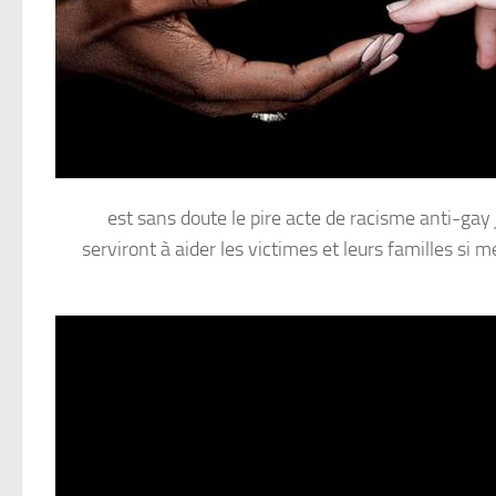
est sans doute le pire acte de racisme anti-gay
serviront à aider les victimes et leurs familles si 