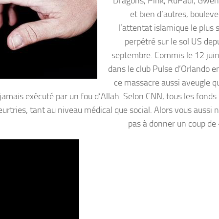
Dragons, Pink, RuPaul, Gwen
et bien d’autres, bouleve
l’attentat islamique le plus
perpétré sur le sol US dep
septembre. Commis le 12 juin
dans le club Pulse d’Orlando en
ce massacre aussi aveugle qu
 jamais exécuté par un fou d’Allah. Selon CNN, tous les fonds 
meurtries, tant au niveau médical que social. Alors vous aussi 
pas à donner un coup de