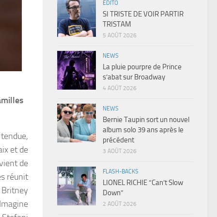
EDITO
SI TRISTE DE VOIR PARTIR
TRISTAM
5 AOÛT 2026
NEWS
La pluie pourpre de Prince
s’abat sur Broadway
4 AOÛT 2026
amilles
NEWS
Bernie Taupin sort un nouvel
album solo 39 ans après le
 tendue,
précédent
ix et de
3 AOÛT 2026
 vient de
FLASH-BACKS
es réunit
LIONEL RICHIE “Can’t Slow
, Britney
Down”
 Imagine
2 AOÛT 2026