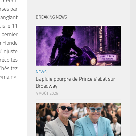
 Stefani
rsés par
 sanglant
BREAKING NEWS
uis le 11
 dernier
 Floride
’injuste
récoltés
n’hésitez
NEWS
 «main»!
La pluie pourpre de Prince s’abat sur
Broadway
4 AOÛT 2026