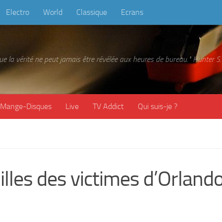
Electro
World
Classique
Ecrans
 que la vérité ne peut jamais être révélée aux heures de bureau." Hunter
Mange-Disques
Live
TV Addict
Qui suis-je ?
lles des victimes d’Orland