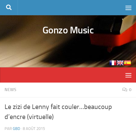
Skip to content
Gonzo Music
NEWS
0
Le zizi de Lenny fait couler…beaucoup
d’encre (virtuelle)
PAR
GBD
·
8 AOÛT 2015