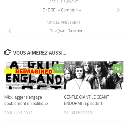
ARTICLE SUIVANT
Dr DRE : « Compton »
ARTICLE PRÉCÉDENT
One (bad) Direction
VOUS AIMEREZ AUSSI...
0
0
Mick Jagger s’engage
GENTLE GIANT LE GÉANT
doublement en politique
ENDORMI : Épisode 1
30 JUILLET 2017
21 JUILLET 2023