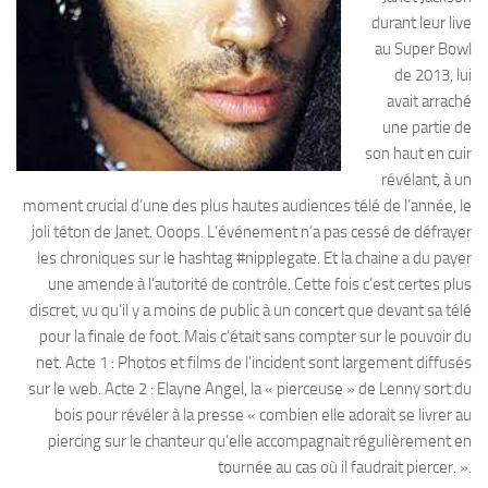
durant leur live
au Super Bowl
de 2013, lui
avait arraché
une partie de
son haut en cuir
révélant, à un
moment crucial d’une des plus hautes audiences télé de l’année, le
joli téton de Janet. Ooops. L’événement n’a pas cessé de défrayer
les chroniques sur le hashtag #nipplegate. Et la chaine a du payer
une amende à l’autorité de contrôle. Cette fois c’est certes plus
discret, vu qu’il y a moins de public à un concert que devant sa télé
pour la finale de foot. Mais c’était sans compter sur le pouvoir du
net. Acte 1 : Photos et films de l’incident sont largement diffusés
sur le web. Acte 2 : Elayne Angel, la « pierceuse » de Lenny sort du
bois pour révéler à la presse « combien elle adorait se livrer au
piercing sur le chanteur qu’elle accompagnait régulièrement en
tournée au cas où il faudrait piercer. ».