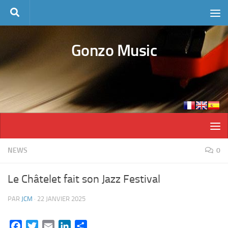
Skip to content
Gonzo Music
NEWS
0
Le Châtelet fait son Jazz Festival
PAR
JCM
·
22 JANVIER 2025
Facebook
Twitter
Email
LinkedIn
Partager