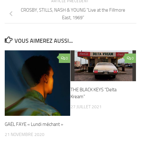
ARTICLE PRÉCÉDENT
CROSBY, STILLS, NASH & YOUNG “Live at the Fillmore
East, 1969”
VOUS AIMEREZ AUSSI...
0
0
THE BLACK KEYS “Delta
Kream”
27 JUILLET 2021
GAËL FAYE « Lundi méchant »
21 NOVEMBRE 2020