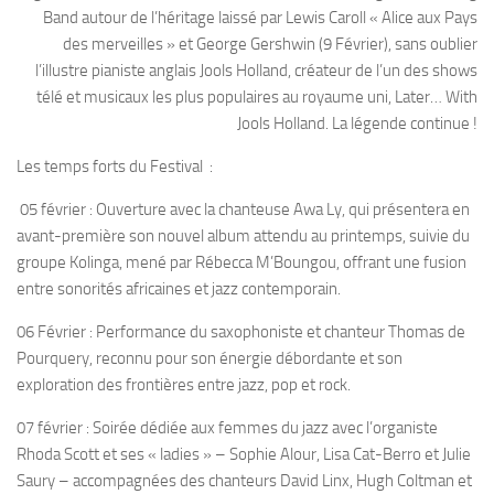
Band autour de l’héritage laissé par Lewis Caroll « Alice aux Pays
des merveilles » et George Gershwin (9 Février), sans oublier
l’illustre pianiste anglais Jools Holland, créateur de l’un des shows
télé et musicaux les plus populaires au royaume uni, Later… With
Jools Holland. La légende continue !
Les temps forts du Festival :
05 février : Ouverture avec la chanteuse Awa Ly, qui présentera en
avant-première son nouvel album attendu au printemps, suivie du
groupe Kolinga, mené par Rébecca M’Boungou, offrant une fusion
entre sonorités africaines et jazz contemporain.
06 Février : Performance du saxophoniste et chanteur Thomas de
Pourquery, reconnu pour son énergie débordante et son
exploration des frontières entre jazz, pop et rock.
07 février : Soirée dédiée aux femmes du jazz avec l’organiste
Rhoda Scott et ses « ladies » – Sophie Alour, Lisa Cat-Berro et Julie
Saury – accompagnées des chanteurs David Linx, Hugh Coltman et