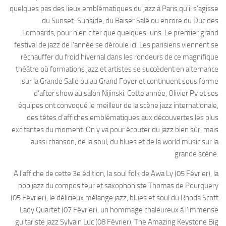
quelques pas des lieux emblématiques du jazz à Paris qu’il s’agisse
du Sunset-Sunside, du Baiser Salé ou encore du Duc des
Lombards, pour n’en citer que quelques-uns. Le premier grand
festival de jazz de l’année se déroule ici. Les parisiens viennent se
réchauffer du froid hivernal dans les rondeurs de ce magnifique
théâtre où formations jazz et artistes se succèdent en alternance
sur la Grande Salle ou au Grand Foyer et continuent sous forme
d’after show au salon Nijinski. Cette année, Olivier Py et ses
équipes ont convoqué le meilleur de la scène jazz internationale,
des têtes d’affiches emblématiques aux découvertes les plus
excitantes du moment. On y va pour écouter du jazz bien sûr, mais
aussi chanson, de la soul, du blues et de la world music sur la
grande scène.
A l’affiche de cette 3e édition, la soul folk de Awa Ly (05 Février), la
pop jazz du compositeur et saxophoniste Thomas de Pourquery
(05 Février), le délicieux mélange jazz, blues et soul du Rhoda Scott
Lady Quartet (07 Février), un hommage chaleureux à l’immense
guitariste jazz Sylvain Luc (08 Février), The Amazing Keystone Big