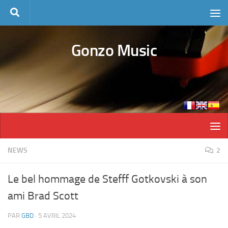
Skip to content
Gonzo Music
NEWS
2
Le bel hommage de Stefff Gotkovski à son
ami Brad Scott
PAR
GBD
·
5 AVRIL 2024