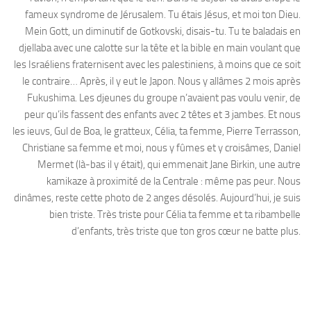
fameux syndrome de Jérusalem. Tu étais Jésus, et moi ton Dieu.
Mein Gott, un diminutif de Gotkovski, disais-tu. Tu te baladais en
djellaba avec une calotte sur la tête et la bible en main voulant que
les Israéliens fraternisent avec les palestiniens, à moins que ce soit
le contraire… Après, il y eut le Japon. Nous y allâmes 2 mois après
Fukushima. Les djeunes du groupe n’avaient pas voulu venir, de
peur qu’ils fassent des enfants avec 2 têtes et 3 jambes. Et nous
les ieuvs, Gul de Boa, le gratteux, Célia, ta femme, Pierre Terrasson,
Christiane sa femme et moi, nous y fûmes et y croisâmes, Daniel
Mermet (là-bas il y était), qui emmenait Jane Birkin, une autre
kamikaze à proximité de la Centrale : même pas peur. Nous
dinâmes, reste cette photo de 2 anges désolés. Aujourd’hui, je suis
bien triste. Très triste pour Célia ta femme et ta ribambelle
d’enfants, très triste que ton gros cœur ne batte plus.