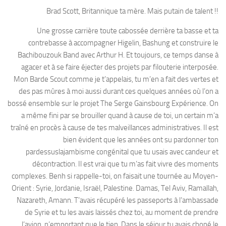
Brad Scott, Britannique ta mère. Mais putain de talent !!
Une grosse carrière toute cabossée derrière ta basse et ta
contrebasse à accompagner Higelin, Bashung et construire le
Bachibouzouk Band avec Arthur H. Et toujours, ce temps danse à
agacer et à se faire éjecter des projets par filouterie interposée.
Mon Barde Scout comme je t’appelais, tu m’en a fait des vertes et
des pas mûres à moi aussi durant ces quelques années où l’on a
bossé ensemble sur le projet The Serge Gainsbourg Expérience. On
a même fini par se brouiller quand à cause de toi, un certain m’a
traîné en procès à cause de tes malveillances administratives. Il est
bien évident que les années ont su pardonner ton
pardessuslajambisme congénital que tu usais avec candeur et
décontraction. Il est vrai que tu m’as fait vivre des moments
complexes. Benh si rappelle-toi, on faisait une tournée au Moyen-
Orient : Syrie, Jordanie, Israël, Palestine. Damas, Tel Aviv, Ramallah,
Nazareth, Amann. T’avais récupéré les passeports à l’ambassade
de Syrie et tu les avais laissés chez toi, au moment de prendre
l’avion, n’emportant que le tien. Dans le séjour tu avais chopé le