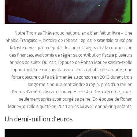
Notre Thomas Thévenoud national en a bien fait un livre « Une
phobie Française », histoire de rebondir après le scandale causé par
la triste news qu’un député, de surcroit siégeant à la commission
des finances, avait omis de régler sa contribution fiscale plusieurs
années de suite. Qui sait, l’épouse de Rohan Marley saisira-t-elle
l’opportunité de coucher dans un livre sa phobie des impôts, une
force obscure qui l’a déjà menée au zonzon en 2013 durant trois
longs mois pour la contraindre à régler près d’un million
d’euros d’arriérés fiscaux. Lauryn Hil s’est certes exécutée…mais
seulement après avoir purgé sa peine. Ex-épouse de Rohan
Marley, qu’elle a quitté en 2011 après lui avoir donné cinq enfants,
Un demi-million d’euros