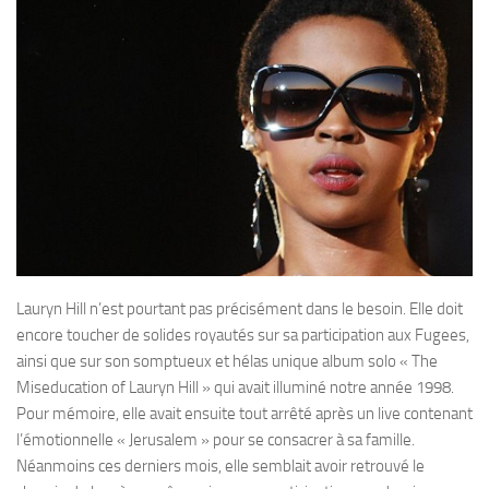
Lauryn Hill n’est pourtant pas précisément dans le besoin. Elle doit
encore toucher de solides royautés sur sa participation aux Fugees,
ainsi que sur son somptueux et hélas unique album solo « The
Miseducation of Lauryn Hill » qui avait illuminé notre année 1998.
Pour mémoire, elle avait ensuite tout arrêté après un live contenant
l’émotionnelle « Jerusalem » pour se consacrer à sa famille.
Néanmoins ces derniers mois, elle semblait avoir retrouvé le