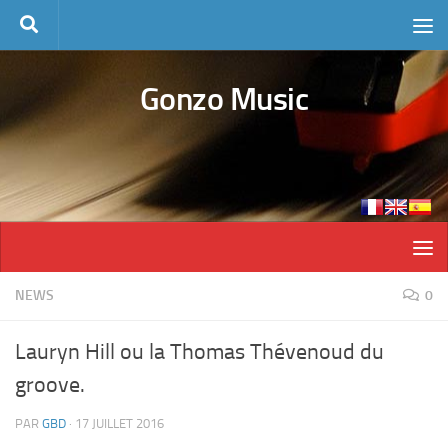
Skip to content
Gonzo Music
NEWS
0
Lauryn Hill ou la Thomas Thévenoud du
groove.
PAR
GBD
·
17 JUILLET 2016