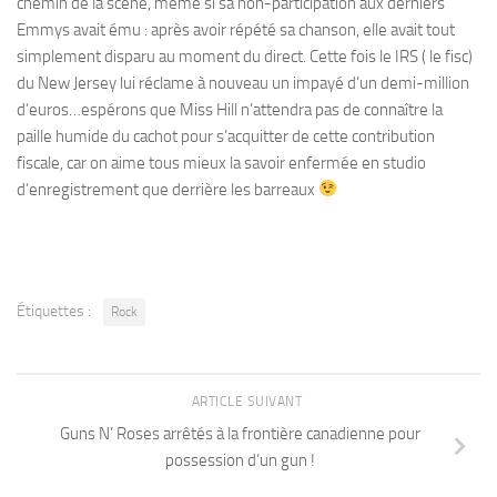
chemin de la scène, même si sa non-participation aux derniers
Emmys avait ému : après avoir répété sa chanson, elle avait tout
simplement disparu au moment du direct. Cette fois le IRS ( le fisc)
du New Jersey lui réclame à nouveau un impayé d’un demi-million
d’euros…espérons que Miss Hill n’attendra pas de connaître la
paille humide du cachot pour s’acquitter de cette contribution
fiscale, car on aime tous mieux la savoir enfermée en studio
d’enregistrement que derrière les barreaux
Étiquettes :
Rock
ARTICLE SUIVANT
Guns N’ Roses arrêtés à la frontière canadienne pour
possession d’un gun !