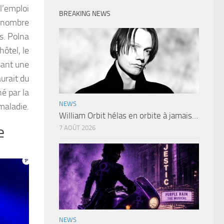
l’emploi
BREAKING NEWS
n nombre
s. Polna
hôtel, le
sant une
urait du
é par la
NEWS
maladie.
William Orbit hélas en orbite à jamais…
e
7 AOÛT 2026
NEWS