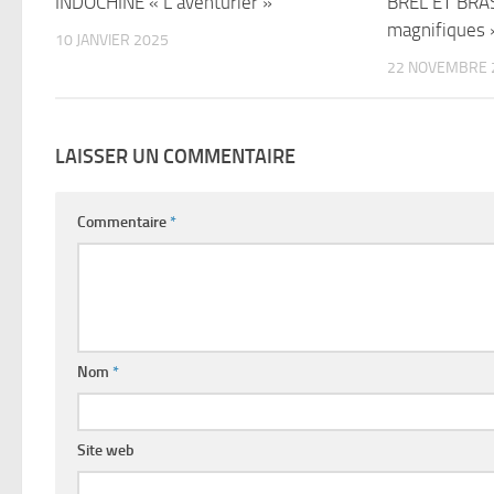
INDOCHINE « L’aventurier »
BREL ET BRAS
magnifiques 
10 JANVIER 2025
22 NOVEMBRE 
LAISSER UN COMMENTAIRE
Commentaire
*
Nom
*
Site web