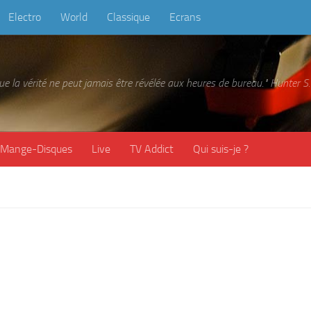
Electro
World
Classique
Ecrans
 que la vérité ne peut jamais être révélée aux heures de bureau." Hunter
Mange-Disques
Live
TV Addict
Qui suis-je ?