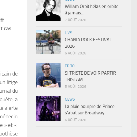
William Orbit hélas en orbite
à jamais…
ff
7 AOÛT 2026
ut cas
LIVE
CHANIA ROCK FESTIVAL
2026
6 AOÛT 2026
EDITO
SI TRISTE DE VOIR PARTIR
ricain de
TRISTAM
un litige
5 AOÛT 2026
ournal du
quête, a
NEWS
La pluie pourpre de Prince
e alerte
s’abat sur Broadway
 médecin
4 AOÛT 2026
e » et «
hypothèse