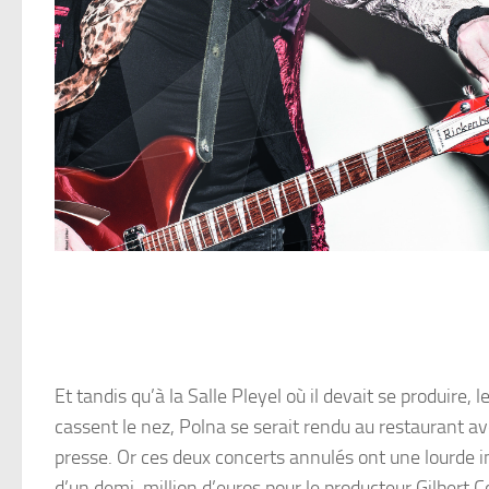
Et tandis qu’à la Salle Pleyel où il devait se produire, 
cassent le nez, Polna se serait rendu au restaurant a
presse. Or ces deux concerts annulés ont une lourde i
d’un demi-million d’euros pour le producteur Gilbert Co