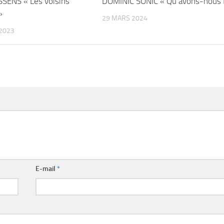
SENS « Les voisins
DOMINIC SONIC « Qu’avons-nous f
»
29 MARS 2024
2023
E-mail
*