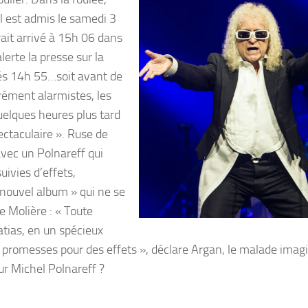
il est admis le samedi 3
ait arrivé à 15h 06 dans
erte la presse sur la
és 14h 55…soit avant de
rément alarmistes, les
uelques heures plus tard
ctaculaire ». Ruse de
avec un Polnareff qui
ivies d’effets,
nouvel album » qui ne se
e Molière : « Toute
atias, en un spécieux
 promesses pour des effets », déclare Argan, le malade imagi
ur Michel Polnareff ?