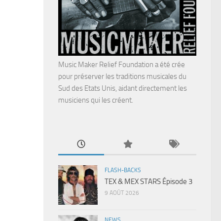
Music Maker Relief Foundation a été crée
pour préserver les traditions musicales du
Sud des Etats Unis, aidant directement les
musiciens qui les créent.
FLASH-BACKS
TEX & MEX STARS Épisode 3
9 AOÛT 2026
NEWS