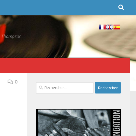
 S. Thompson
0
Rechercher :