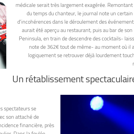
médicale serait très largement exagérée. Remontant 
du temps du chanteur, le journal note un certai
d’incohérences dans le déroulement des événement
aurait été aperçu au restaurant, puis au bar de son 
Peninsula, en train de descendre des cocktails- lais
note de 362€ tout de même- au moment où il a
logiquement se retrouver déjà lourdement touch
Un rétablissement spectaculair
les spectateurs se
vec son attaché de
ncidence financière, près
ulier. Dans la foulée,