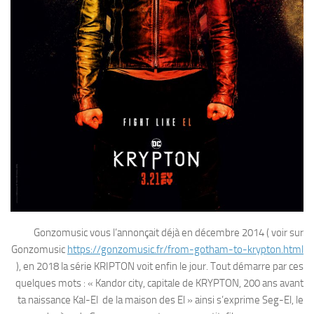
Gonzomusic vous l’annonçait déjà en décembre 2014 ( voir sur
Gonzomusic
https://gonzomusic.fr/from-gotham-to-krypton.html
), en 2018 la série KRIPTON voit enfin le jour. Tout démarre par ces
quelques mots : « Kandor city, capitale de KRYPTON, 200 ans avant
ta naissance Kal-El de la maison des El » ainsi s’exprime Seg-El, le