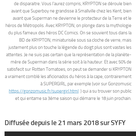
de disparaitre. Vous l’aurez compris, KRYPTON se déroule bien
avant que Superboy ne grandisse à Smallville chez les Kent, bien
avant que Superman ne devienne le protecteur de la Terre et le
héros de Métropolis. Avec KRYPTON, on plonge dans la mythologie
du plus fameux des héros DC Comics. On se souvient tous dans la
BD de KRYPTON, miniaturisée sous sa cloche de verre, mais
justement plus on touche la légende du doigt plus sont vastes les
attentes. Je ne suis pas certain que la représentation de la planète-
mère de Superman dans la série soit à la hauteur. Et avec 50% de
satisfecit sur Rotten Tomatoes, on peut se demander si KRYPTON
a vraiment comblé les aficionados du héros à la cape, contrairement
à SUPERGIRL, par exemple (voir sur Gonzomusic
https://gonzomusic.fr/supergirl.html
) qui a su trouver son public
et qui entame sa 3éme saison qui démarre le 18 juin prochain.
Diffusée depuis le 21 mars 2018 sur SYFY