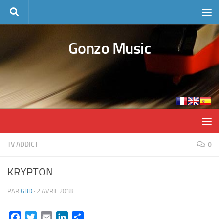
Skip to content
Gonzo Music
TV ADDICT
0
KRYPTON
PAR
GBD
·
2 AVRIL 2018
Facebook
Twitter
Email
LinkedIn
Partager