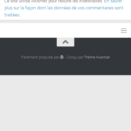
Ce site utilise Akismet pour réduire les indésirables.
En savoir
plus sur la façon dont les données de vos commentaires sont
traitées
.
Fièrement propulsé par
- Conçu par
Thème Hueman