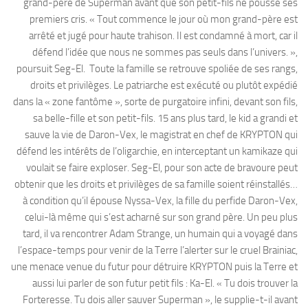
grand-père de Superman avant que son petit-fils ne pousse ses
premiers cris. « Tout commence le jour où mon grand-père est
arrêté et jugé pour haute trahison. Il est condamné à mort, car il
défend l’idée que nous ne sommes pas seuls dans l’univers. »,
poursuit Seg-El. Toute la famille se retrouve spoliée de ses rangs,
droits et privilèges. Le patriarche est exécuté ou plutôt expédié
dans la « zone fantôme », sorte de purgatoire infini, devant son fils,
sa belle-fille et son petit-fils. 15 ans plus tard, le kid a grandi et
sauve la vie de Daron-Vex, le magistrat en chef de KRYPTON qui
défend les intérêts de l’oligarchie, en interceptant un kamikaze qui
voulait se faire exploser. Seg-El, pour son acte de bravoure peut
obtenir que les droits et privilèges de sa famille soient réinstallés…
à condition qu’il épouse Nyssa-Vex, la fille du perfide Daron-Vex,
celui-là même qui s’est acharné sur son grand père. Un peu plus
tard, il va rencontrer Adam Strange, un humain qui a voyagé dans
l’espace-temps pour venir de la Terre l’alerter sur le cruel Brainiac,
une menace venue du futur pour détruire KRYPTON puis la Terre et
aussi lui parler de son futur petit fils : Ka-El. « Tu dois trouver la
Forteresse. Tu dois aller sauver Superman », le supplie-t-il avant