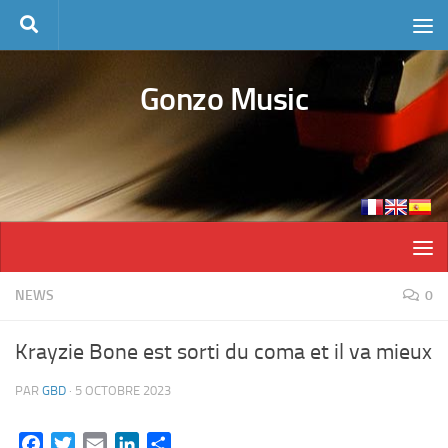
Skip to content
Gonzo Music
NEWS
0
Krayzie Bone est sorti du coma et il va mieux
PAR
GBD
·
5 OCTOBRE 2023
Facebook
Twitter
Email
LinkedIn
Partager