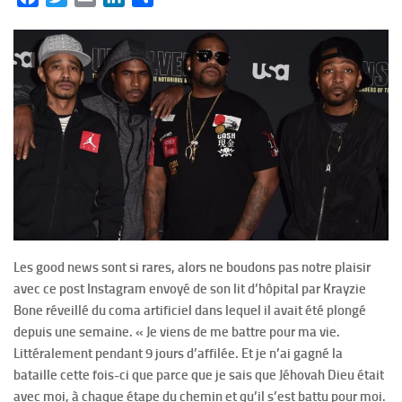
Les good news sont si rares, alors ne boudons pas notre plaisir
avec ce post Instagram envoyé de son lit d’hôpital par Krayzie
Bone réveillé du coma artificiel dans lequel il avait été plongé
depuis une semaine. « Je viens de me battre pour ma vie.
Littéralement pendant 9 jours d’affilée. Et je n’ai gagné la
bataille cette fois-ci que parce que je sais que Jéhovah Dieu était
avec moi, à chaque étape du chemin et qu’il s’est battu pour moi.