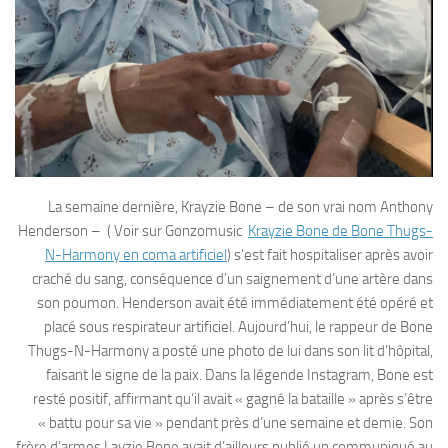
La semaine dernière, Krayzie Bone – de son vrai nom Anthony
Henderson – ( Voir sur Gonzomusic
Krayzie Bone de Bone Thugs-
N-Harmony en coma artificiel
) s’est fait hospitaliser après avoir
craché du sang, conséquence d’un saignement d’une artère dans
son poumon. Henderson avait été immédiatement été opéré et
placé sous respirateur artificiel. Aujourd’hui, le rappeur de Bone
Thugs-N-Harmony a posté une photo de lui dans son lit d’hôpital,
faisant le signe de la paix. Dans la légende Instagram, Bone est
resté positif, affirmant qu’il avait « gagné la bataille » après s’être
« battu pour sa vie » pendant près d’une semaine et demie. Son
frère d’armes Layzie Bone avait d’ailleurs publié un communiqué au