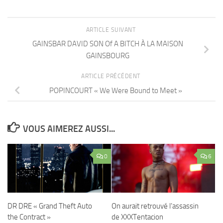
ARTICLE SUIVANT
GAINSBAR DAVID SON Of A BITCH À LA MAISON
GAINSBOURG
ARTICLE PRÉCÉDENT
POPINCOURT « We Were Bound to Meet »
VOUS AIMEREZ AUSSI...
0
6
DR DRE « Grand Theft Auto
On aurait retrouvé l’assassin
the Contract »
de XXXTentacion