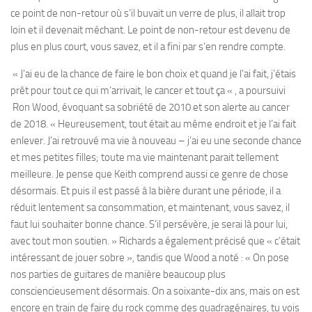
ce point de non-retour où s’il buvait un verre de plus, il allait trop
loin et il devenait méchant. Le point de non-retour est devenu de
plus en plus court, vous savez, et il a fini par s’en rendre compte.
« J’ai eu de la chance de faire le bon choix et quand je l’ai fait, j’étais
prêt pour tout ce qui m’arrivait, le cancer et tout ça « , a poursuivi
Ron Wood, évoquant sa sobriété de 2010 et son alerte au cancer
de 2018. « Heureusement, tout était au même endroit et je l’ai fait
enlever. J’ai retrouvé ma vie à nouveau – j’ai eu une seconde chance
et mes petites filles; toute ma vie maintenant parait tellement
meilleure. Je pense que Keith comprend aussi ce genre de chose
désormais. Et puis il est passé à la bière durant une période, il a
réduit lentement sa consommation, et maintenant, vous savez, il
faut lui souhaiter bonne chance. S’il persévère, je serai là pour lui,
avec tout mon soutien. » Richards a également précisé que « c’était
intéressant de jouer sobre », tandis que Wood a noté : « On pose
nos parties de guitares de manière beaucoup plus
consciencieusement désormais. On a soixante-dix ans, mais on est
encore en train de faire du rock comme des quadragénaires, tu vois