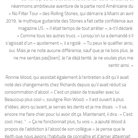
néanmoins ambitieuse aventure de la partie nord Américaine du
« No Filter Tour » des Rolling Stones, qui démarre à Miami an avril
2019, le mythique guitariste des Stones a fait cette confidence aux
magazine US : « Il était temps de tout arrêter », a-t’il déclaré.
« Comme tous les autres trucs. » Lorsqu’on lui a demandé s’il
s’agissait d’un « ajustement », il a rigolé : « Tu peux le qualifier ainsi,
oui. Mais je ne note aucune différence, sauf que je ne bois plus. Je
ne me sentais pas[bien]. Je l’ai déjà tenté. Je ne voulais plus me
sentir ainsi. »
Ronnie Wood, qui assistait également à l’entretien a dit qu’il avait
noté des changements chez Richards depuis qu’il avait réduit sa
consommation d’alcool. « C’est un plaisir de travailler avec lui.
Beaucoup plus cool », souligne Ron Wood. « Il est ouvert à plus
d’idées, alors qu’avant, je serrais les dents et je me disais : « Il va
encore me faire chier pour lui avoir dit ça. Maintenant, il dira : « C’est
cool, mec. ” . « Ça ne fonctionnait plus, tu vois », a ajouté Wood à
propos de l’addiction à l’alcool de son collègue « Je pense que le
Keith que nous avions l’habitude de connaître et d’aimer atteignait