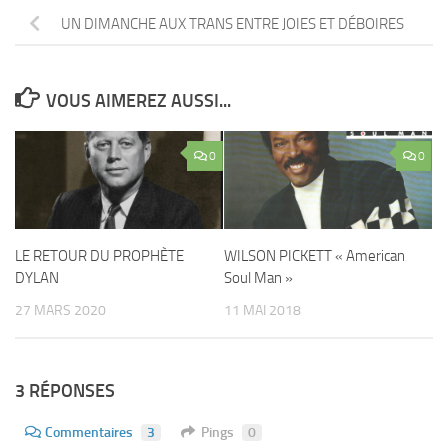
UN DIMANCHE AUX TRANS ENTRE JOIES ET DÉBOIRES
VOUS AIMEREZ AUSSI...
0
0
LE RETOUR DU PROPHÈTE
WILSON PICKETT « American
DYLAN
Soul Man »
27 MARS 2020
11 MAI 2018
3 RÉPONSES
Commentaires
3
Pings
0