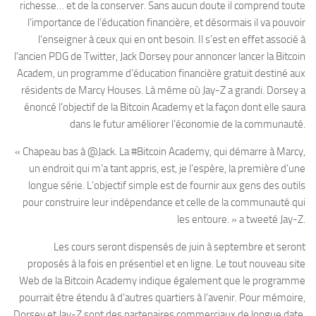
richesse… et de la conserver. Sans aucun doute il comprend toute
l’importance de l’éducation financière, et désormais il va pouvoir
l’enseigner à ceux qui en ont besoin. Il s’est en effet associé à
l’ancien PDG de Twitter, Jack Dorsey pour annoncer lancer la Bitcoin
Academ, un programme d’éducation financière gratuit destiné aux
résidents de Marcy Houses. Là même où Jay-Z a grandi. Dorsey a
énoncé l’objectif de la Bitcoin Academy et la façon dont elle saura
dans le futur améliorer l’économie de la communauté.
« Chapeau bas à @Jack. La #Bitcoin Academy, qui démarre à Marcy,
un endroit qui m’a tant appris, est, je l’espère, la première d’une
longue série. L’objectif simple est de fournir aux gens des outils
pour construire leur indépendance et celle de la communauté qui
les entoure. » a tweeté Jay-Z.
Les cours seront dispensés de juin à septembre et seront
proposés à la fois en présentiel et en ligne. Le tout nouveau site
Web de la Bitcoin Academy indique également que le programme
pourrait être étendu à d’autres quartiers à l’avenir. Pour mémoire,
Dorsey et Jay-Z sont des partenaires commerciaux de longue date.