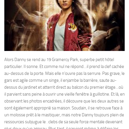
Alors Danny se rend au 19 Gramercy Park, superbe petit hôtel
particulier. Il sonne. Et comme nul ne répond…il prend la clef cachée
au-dessus de la porte. Mais elle n’ouvre pas la serrure. Pas grave, le
gars est agile comme un singe, il enjambe la barrière, saute au-
dessus du jardinet et atterrit direct au balcon du premier étage…où
il parvient sans peine à ouvrir une vieille fenêtre à guillotine. Et là, en
observant les photos encadrées, il découvre que les deux autres se
sont également approprié sa maison. Soudain, il se retrouve face à
un molosse prêt à le mastiquer, mais notre Danny toujours plein de
ressources subjugue le . clebs de sa seule force mentale devenant
plus doux qu’un agneau. Plus tard, il parvient même à défaire les