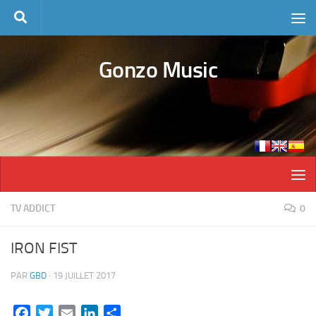
Skip to content
Gonzo Music
TV ADDICT
0
IRON FIST
PAR
GBD
·
19 JUILLET 2017
Facebook
Twitter
Email
LinkedIn
Partager