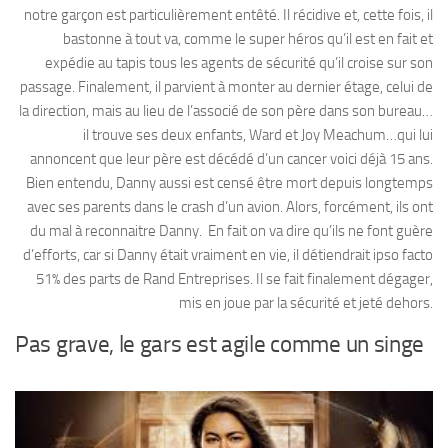
notre garçon est particulièrement entêté. Il récidive et, cette fois, il
bastonne à tout va, comme le super héros qu’il est en fait et
expédie au tapis tous les agents de sécurité qu’il croise sur son
passage. Finalement, il parvient à monter au dernier étage, celui de
la direction, mais au lieu de l’associé de son père dans son bureau…
il trouve ses deux enfants, Ward et Joy Meachum…qui lui
annoncent que leur père est décédé d’un cancer voici déjà 15 ans.
Bien entendu, Danny aussi est censé être mort depuis longtemps
avec ses parents dans le crash d’un avion. Alors, forcément, ils ont
du mal à reconnaitre Danny. En fait on va dire qu’ils ne font guère
d’efforts, car si Danny était vraiment en vie, il détiendrait ipso facto
51% des parts de Rand Entreprises. Il se fait finalement dégager,
mis en joue par la sécurité et jeté dehors.
Pas grave, le gars est agile comme un singe