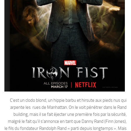
C’est un clodo blond, un hippie barbu et hirsute aux pieds nus qui
arpente les rues de Manhattan. On le voit pénétrer dans le Rand
building, mais il se fait éjecter une première fois par la sécurité,
malgré le fait qu’il s’annonce en tant que Danny Rand (Finn Jones),
le fils du fondateur Randolph Rand « parti depuis longtemps ». Mais