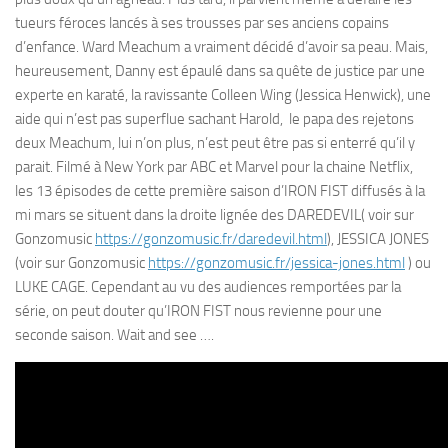
tueurs féroces lancés à ses trousses par ses anciens copains
d’enfance. Ward Meachum a vraiment décidé d’avoir sa peau. Mais,
heureusement, Danny est épaulé dans sa quête de justice par une
experte en karaté, la ravissante Colleen Wing (Jessica Henwick), une
aide qui n’est pas superflue sachant Harold, le papa des rejetons
deux Meachum, lui n’on plus, n’est peut être pas si enterré qu’il y
parait. Filmé à New York par ABC et Marvel pour la chaine Netflix,
les 13 épisodes de cette première saison d’IRON FIST diffusés à la
mi mars se situent dans la droite lignée des DAREDEVIL( voir sur
Gonzomusic
https://gonzomusic.fr/daredevil.html
), JESSICA JONES
(voir sur Gonzomusic
https://gonzomusic.fr/jessica-jones.html
) ou
LUKE CAGE. Cependant au vu des audiences remportées par la
série, on peut douter qu’IRON FIST nous revienne pour une
seconde saison. Wait and see ….