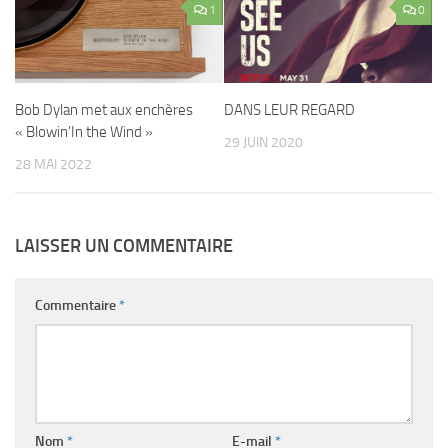
1
0
Bob Dylan met aux enchères
DANS LEUR REGARD
« Blowin’In the Wind »
29 JUIN 2020
28 MAI 2022
LAISSER UN COMMENTAIRE
Commentaire
*
Nom
*
E-mail
*