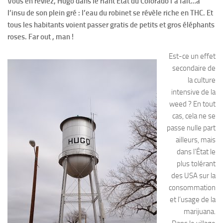
Vous en rêviez, Hugo dans le riant État du Colorado l’a fait…à
l’insu de son plein gré : l’eau du robinet se révèle riche en THC. Et
tous les habitants voient passer gratis de petits et gros éléphants
roses. Far out , man !
Est-ce un effet
secondaire de
la culture
intensive de la
weed ? En tout
cas, cela ne se
passe nulle part
ailleurs, mais
dans l’État le
plus tolérant
des USA sur la
consommation
et l’usage de la
marijuana.