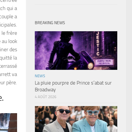
ch qui a
couple a
BREAKING NEWS
cipales.
le frère
 au look
iner des
quitté la
terrassé
arrett va
NEWS
eur père.
La pluie pourpre de Prince s’abat sur
Broadway
e.
4 AOÛT 2026