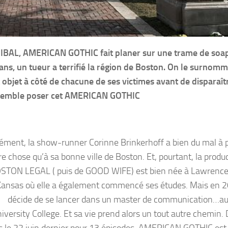
BAL, AMERICAN GOTHIC fait planer sur une trame de soa
4 ans, un tueur a terrifié la région de Boston. On le surnomm
cet objet à côté de chacune de ses victimes avant de disparaît
que semble poser cet AMERICAN GOTHIC
ément, la show-runner Corinne Brinkerhoff a bien du mal à 
re chose qu’à sa bonne ville de Boston. Et, pourtant, la produ
STON LEGAL ( puis de GOOD WIFE) est bien née à Lawrence
ansas où elle a également commencé ses études. Mais en 2
décide de se lancer dans un master de communication…a
iversity College. Et sa vie prend alors un tout autre chemin. 
s le 22 juin dernier pour 13 épisodes, AMERICAN GOTHIC est