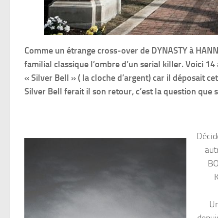
Comme un étrange cross-over de DYNASTY à HANNI
familial classique l’ombre d’un serial killer. Voici 1
« Silver Bell » ( la cloche d’argent) car il déposait 
Silver Bell ferait il son retour, c’est la question 
Décid
aut
BO
K
Un
depui