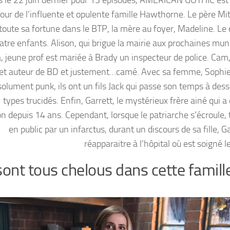
our de l’influente et opulente famille Hawthorne. Le père Mit
 toute sa fortune dans le BTP, la mère au foyer, Madeline. Le 
atre enfants. Alison, qui brigue la mairie aux prochaines muni
, jeune prof est mariée à Brady un inspecteur de police. Cam, 
et auteur de BD et justement…camé. Avec sa femme, Sophie
solument punk, ils ont un fils Jack qui passe son temps à dess
types trucidés. Enfin, Garrett, le mystérieux frère ainé qui a 
n depuis 14 ans. Cependant, lorsque le patriarche s’écroule, 
en public par un infarctus, durant un discours de sa fille, G
réapparaitre à l’hôpital où est soigné l
 sont tous chelous dans cette famill