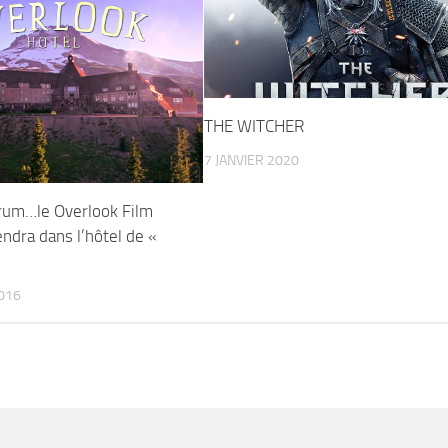
THE WITCHER
7 JANVIER 2020
um…le Overlook Film
endra dans l’hôtel de «
»
016