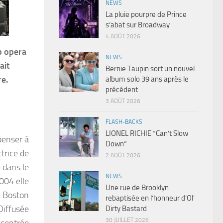
NEWS
La pluie pourpre de Prince
s’abat sur Broadway
4 AOÛT 2026
p opera
NEWS
ait
Bernie Taupin sort un nouvel
re.
album solo 39 ans après le
précédent
3 AOÛT 2026
FLASH-BACKS
LIONEL RICHIE “Can’t Slow
penser à
Down”
ctrice de
2 AOÛT 2026
 dans le
NEWS
004 elle
Une rue de Brooklyn
u Boston
rebaptisée en l’honneur d’Ol’
Diffusée
Dirty Bastard
30 JUILLET 2026
 centrée