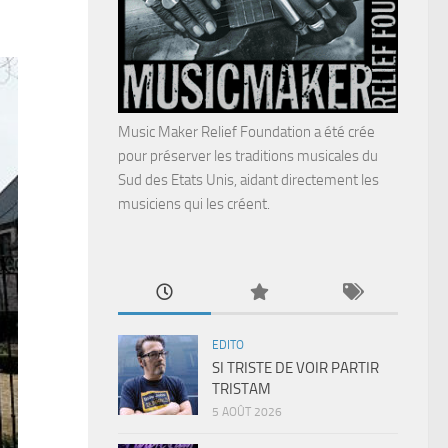
Music Maker Relief Foundation a été crée
pour préserver les traditions musicales du
Sud des Etats Unis, aidant directement les
musiciens qui les créent.
EDITO
SI TRISTE DE VOIR PARTIR
TRISTAM
5 AOÛT 2026