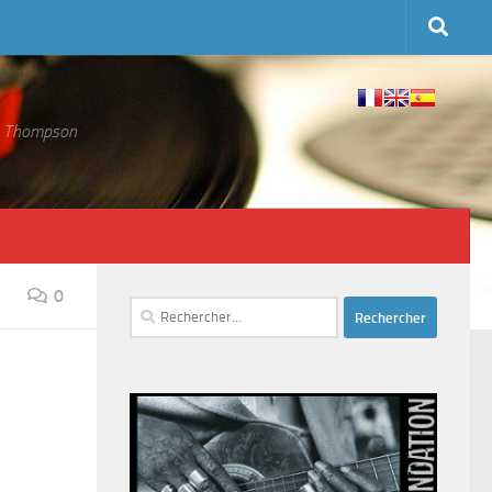
 S. Thompson
0
Rechercher :