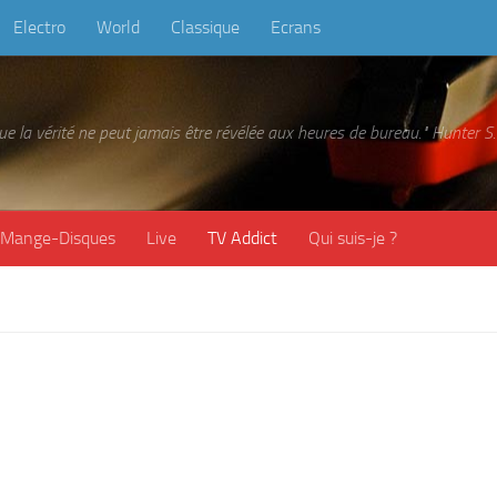
Electro
World
Classique
Ecrans
 que la vérité ne peut jamais être révélée aux heures de bureau." Hunter
Mange-Disques
Live
TV Addict
Qui suis-je ?