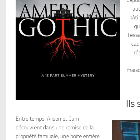
aut
bâti
qu
Tessa
cad
ré
maiso
Ils
Entre temps, Alison et Cam
découvrent dans une remise de la
propriété familiale, une boite entière