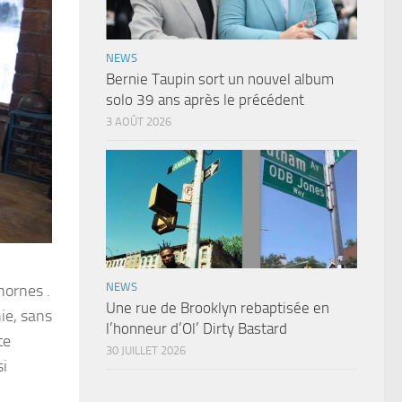
NEWS
Bernie Taupin sort un nouvel album
solo 39 ans après le précédent
3 AOÛT 2026
NEWS
hornes .
Une rue de Brooklyn rebaptisée en
ie, sans
l’honneur d’Ol’ Dirty Bastard
te
30 JUILLET 2026
si