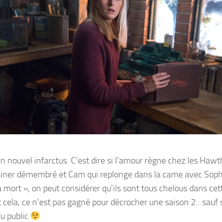
n nouvel infarctus. C’est dire si l’amour règne chez les Hawt
essiner démembré et Cam qui replonge dans la came avec Soph
 mort », on peut considérer qu’ils sont tous chelous dans cet
t cela, ce n’est pas gagné pour décrocher une saison 2…sauf 
u public