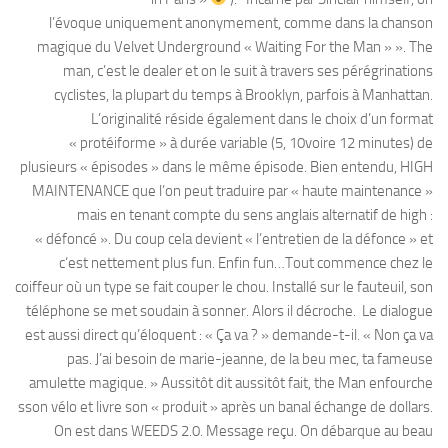
l’évoque uniquement anonymement, comme dans la chanson
magique du Velvet Underground « Waiting For the Man » ». The
man, c’est le dealer et on le suit à travers ses pérégrinations
cyclistes, la plupart du temps à Brooklyn, parfois à Manhattan.
L’originalité réside également dans le choix d’un format
« protéiforme » à durée variable (5, 10voire 12 minutes) de
plusieurs « épisodes » dans le même épisode. Bien entendu, HIGH
MAINTENANCE que l’on peut traduire par « haute maintenance »
mais en tenant compte du sens anglais alternatif de high :
« défoncé ». Du coup cela devient « l’entretien de la défonce » et
c‘est nettement plus fun. Enfin fun…Tout commence chez le
coiffeur où un type se fait couper le chou. Installé sur le fauteuil, son
téléphone se met soudain à sonner. Alors il décroche. Le dialogue
est aussi direct qu’éloquent : « Ça va ? » demande-t-il. « Non ça va
pas. J’ai besoin de marie-jeanne, de la beu mec, ta fameuse
amulette magique. » Aussitôt dit aussitôt fait, the Man enfourche
sson vélo et livre son « produit » après un banal échange de dollars.
On est dans WEEDS 2.0. Message reçu. On débarque au beau