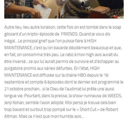
Autre lieu, lieu autre livraison, cette fois on est tombé dans le soap
glissant d’un kripto-épisode de FRIENDS. Quand je vous dis
inégal…Le principal grief que l’on puisse faire à HIGH
MAINTENANCE, c’est qu’on bavarde décidément beaucoup et que,
en fait, on consomme très peu. Le ratio à mon high avis aurait du
être inversé…ce qui lui aurait permis de survivre et d’échapper au
purgatoire promis aux séries défuntes. En l’état, HIGH
MAINTENANCE est diffusée sur la chaine HBO depuis le 16
septembre et compte 6 épisodes dont le dernier est programmé le
21 octobre prochain…si le Dieu de l’audimat lui prête une aussi
longue vie. Pourtant, dans la presse, la show-runneuse de WEEDS,
Jenji Kohan, semble l’avoir adopté. Moi perso je trouve cela bien
trop bavard et surtout trop pompé sur le « Short Cut » de Robert
Altman. Mais ce n’est que mon humble avis…