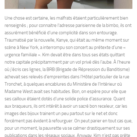
Une chose est certaine, les malfrats étaient particulièrement bien
renseignés ; pour connaitre l’adresse parisienne de la bimbo, ils ont
assurément bénéficié d’une complicité dans son entourage.
Traumatisé par la nouvelle, Kanye, qui était au même moment sur
scène à New York, a interrompu son concert au prétexte d’une «
urgence familiale ». Kim devait être dans tous ses états quittant
notre capitale précipitamment par un vol privé dès l’aube. À l’heure
où j’écris ces lignes, la BRB (Brigade de Répression du Banditisme)
achevait ses relevés d’empreintes dans l’Hôtel particulier de la rue
Tronchet, à quelques encablures du Ministère de l‘Intérieur où
Madame West avait ses habitudes. Bon, on espère pour elle que
ses cailloux étaient dotés d’une solide police d’assurance. Quant
aux braqueurs, ils ont intérêt à avoir un sacré bon receleur, car les
images des bijoux trainent un peu partout sur le net et donc
forcément pas évident à refourguer. On peut parier en tout cas que,
pour un moment, la pauvrette va se calmer drastiquement sur ses
publications dans les réseaux sociaux. Anyway, Kim n’est pas prête