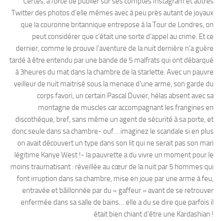
Certes, à force de publier sur ses comptes Instagram et autres
Twitter des photos d’elle mêmes avec à peu près autant de joyaux
que la couronne britannique entrepose à la Tour de Londres, on
peut considérer que c’était une sorte d’appel au crime. Et ce
dernier, comme le prouve l’aventure de la nuit dernière n’a guère
tardé à être entendu par une bande de 5 malfrats qui ont débarqué
à 3heures du mat dans la chambre de la starlette. Avec un pauvre
veilleur de nuit maitrisé sous la menace d’une arme, son garde du
corps favori, un certain Pascal Duvier, hélas absent avec sa
montagne de muscles car accompagnant les frangines en
discothéque, bref, sans même un agent de sécurité à sa porte, et
donc seule dans sa chambre- ouf… imaginez le scandale si en plus
on avait découvert un type dans son lit qui ne serait pas son mari
légitime Kanye West !- la pauvrette a du vivre un moment pour le
moins traumatisant : réveillée au cœur de la nuit par 5 hommes qui
font irruption dans sa chambre, mise en joue par une arme à feu,
entravée et bâillonnée par du « gaffeur » avant de se retrouver
enfermée dans sa salle de bains… elle a du se dire que parfois il
était bien chiant d’être une Kardashian !