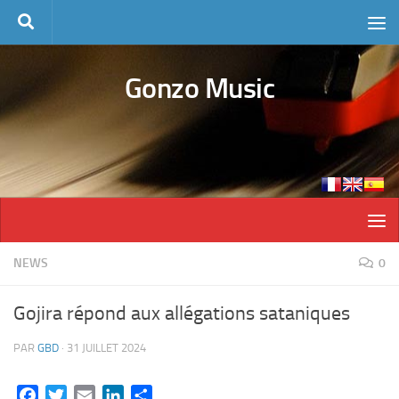
Skip to content
Gonzo Music
NEWS
0
Gojira répond aux allégations sataniques
PAR
GBD
·
31 JUILLET 2024
Facebook
Twitter
Email
LinkedIn
Partager