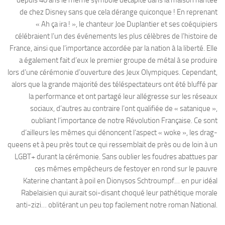
depuis 40 ans le même symbole décapité dans la maison hantée
de chez Disney sans que cela dérange quiconque ! En reprenant
« Ah ça ira ! », le chanteur Joe Duplantier et ses coéquipiers
célébraient l’un des événements les plus célèbres de l’histoire de
France, ainsi que l’importance accordée par la nation à la liberté. Elle
a également fait d’eux le premier groupe de métal à se produire
lors d’une cérémonie d’ouverture des Jeux Olympiques. Cependant,
alors que la grande majorité des téléspectateurs ont été bluffé par
la performance et ont partagé leur allégresse sur les réseaux
sociaux, d’autres au contraire l’ont qualifiée de « satanique »,
oubliant l’importance de notre Révolution Française. Ce sont
d’ailleurs les mêmes qui dénoncent l‘aspect « woke », les drag-
queens et à peu près tout ce qui ressemblait de près ou de loin à un
LGBT+ durant la cérémonie. Sans oublier les foudres abattues par
ces mêmes empêcheurs de festoyer en rond sur le pauvre
Katerine chantant à poil en Dionysos Schtroumpf… en pur idéal
Rabelaisien qui aurait soi-disant choqué leur pathétique morale
anti-zizi… oblitérant un peu top facilement notre roman National.