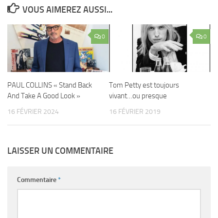
VOUS AIMEREZ AUSSI...
0
0
PAUL COLLINS « Stand Back
Tom Petty est toujours
And Take A Good Look »
vivant…ou presque
16 FÉVRIER 2024
16 FÉVRIER 2019
LAISSER UN COMMENTAIRE
Commentaire
*