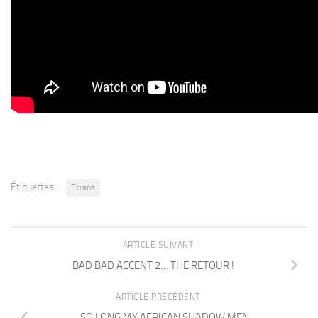
Étiquettes :
Ecrans
ARTICLE SUIVANT
BAD BAD ACCENT 2… THE RETOUR !
ARTICLE PRÉCÉDENT
SO LONG MY AFRICAN SHADOW MEN