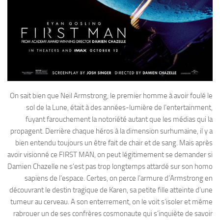
On sait bien que Neil Armstrong, le premier homme à avoir foulé le
sol de la Lune, était à des années-lumière de l’entertainment,
fuyant farouchement la notoriété autant que les médias qui la
propagent. Derrière chaque héros à la dimension surhumaine, il y a
bien entendu toujours un être fait de chair et de sang. Mais après
avoir visionné ce FIRST MAN, on peut légitimement se demander si
Damien Chazelle ne s’est pas trop longtemps attardé sur son homo
sapiens de l’espace. Certes, on perce l’armure d’Armstrong en
découvrant le destin tragique de Karen, sa petite fille atteinte d’une
tumeur au cerveau. A son enterrement, on le voit s’isoler et même
rabrouer un de ses confrères cosmonaute qui s’inquiète de savoir