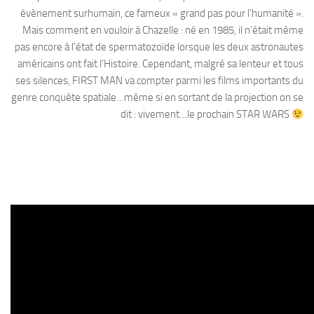
évènement surhumain, ce fameux « grand pas pour l’humanité ».
Mais comment en vouloir à Chazelle : né en 1985, il n’était même
pas encore à l’état de spermatozoïde lorsque les deux astronautes
américains ont fait l’Histoire. Cependant, malgré sa lenteur et tous
ses silences, FIRST MAN va compter parmi les films importants du
genre conquête spatiale…même si en sortant de la projection on se
dit : vivement…le prochain STAR WARS