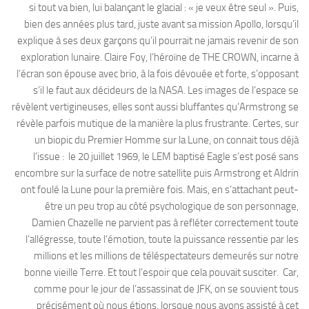
si tout va bien, lui balançant le glacial : « je veux être seul ». Puis,
bien des années plus tard, juste avant sa mission Apollo, lorsqu’il
explique à ses deux garçons qu’il pourrait ne jamais revenir de son
exploration lunaire. Claire Foy, l’héroïne de THE CROWN, incarne à
l’écran son épouse avec brio, à la fois dévouée et forte, s’opposant
s’il le faut aux décideurs de la NASA. Les images de l’espace se
révèlent vertigineuses, elles sont aussi bluffantes qu’Armstrong se
révèle parfois mutique de la manière la plus frustrante. Certes, sur
un biopic du Premier Homme sur la Lune, on connait tous déjà
l’issue : le 20 juillet 1969, le LEM baptisé Eagle s’est posé sans
encombre sur la surface de notre satellite puis Armstrong et Aldrin
ont foulé la Lune pour la première fois. Mais, en s’attachant peut-
être un peu trop au côté psychologique de son personnage,
Damien Chazelle ne parvient pas à refléter correctement toute
l’allégresse, toute l’émotion, toute la puissance ressentie par les
millions et les millions de téléspectateurs demeurés sur notre
bonne vieille Terre. Et tout l’espoir que cela pouvait susciter. Car,
comme pour le jour de l’assassinat de JFK, on se souvient tous
précisément où nous étions, lorsque nous avons assisté à cet