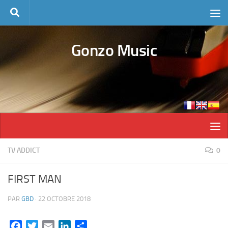
Skip to content
Gonzo Music
TV ADDICT
0
FIRST MAN
PAR
GBD
·
22 OCTOBRE 2018
Facebook
Twitter
Email
LinkedIn
Partager