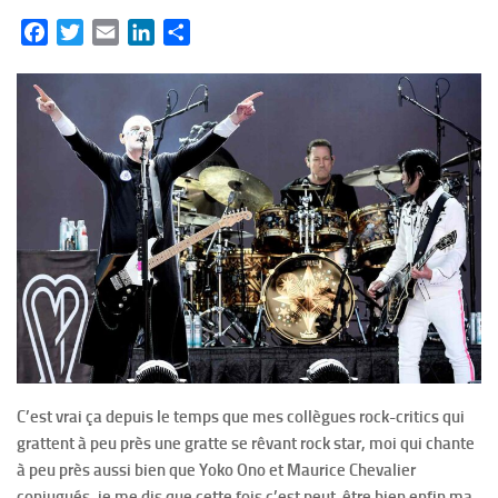
Facebook
Twitter
Email
LinkedIn
Partager
C’est vrai ça depuis le temps que mes collègues rock-critics qui
grattent à peu près une gratte se rêvant rock star, moi qui chante
à peu près aussi bien que Yoko Ono et Maurice Chevalier
conjugués, je me dis que cette fois c’est peut-être bien enfin ma