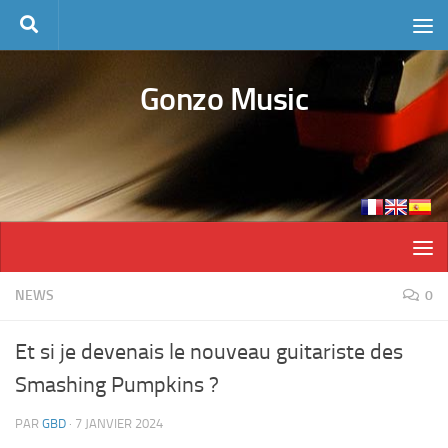
Skip to content
Gonzo Music
NEWS
0
Et si je devenais le nouveau guitariste des
Smashing Pumpkins ?
PAR
GBD
·
7 JANVIER 2024