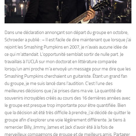
Dans une déclaration annonçant son départ du groupe en octobre,
Schroeder a publié : « Il est facile de dire maintenant que lorsque j’ai
rejoint les Smashing Pumpkins en 2007, je n’avais aucune idée de
ce qui m’attendait. L’opportunité semblait sortir de nulle part. Je
travaillais à l’UCLA sur mon doctorat en littérature comparée
lorsqu’un ami proche m’a envoyé un message pour me dire que les
Smashing Pumpkins cherchaient un guitariste. Étant un grand fan
du groupe, je me suis lancé dans l’audition. C’est l’une des
meilleures décisions que j’ai prises dans ma vie. La quantité de
souvenirs incroyables créés au cours des 16 dernières années avec
le groupe est presque trop importante pour être quantifiée. Bien
que la décision ait été très difficile à prendre, j’ai décidé de quitter le
groupe afin d’explorer une voie légèrement différente. Je tiens à
remercier Billy, Jimmy, James et Jack d’avoir été à la fois de
merveilleux compagnons de groupe et de meilleurs amis. Partager