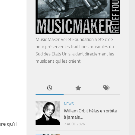
Music Maker Relief Foundation a été crée
pour préserver les traditions musicales du
Sud des Etats Unis, aidant directement les
musiciens qui les créent.
NEWS
William Orbit hélas en orbite
à jamais…
re qu’il
7 AOÛT 2026