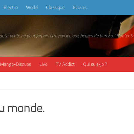
Electro
World
Classique
Ecrans
 que la vérité ne peut jamais être révélée aux heures de bureau." Hunter
Mange-Disques
Live
TV Addict
Qui suis-je ?
du monde.