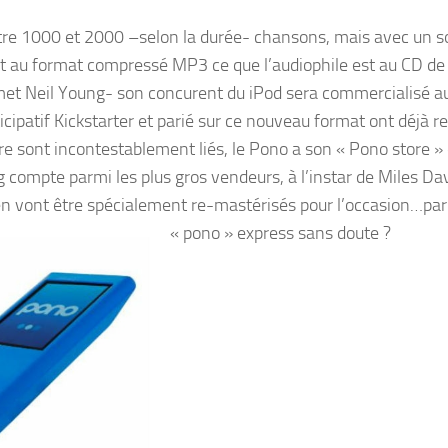
 entre 1000 et 2000 –selon la durée- chansons, mais avec un 
 est au format compressé MP3 ce que l’audiophile est au CD de
romet Neil Young- son concurent du iPod sera commercialisé a
icipatif Kickstarter et parié sur ce nouveau format ont déjà re
e sont incontestablement liés, le Pono a son « Pono store » 
 compte parmi les plus gros vendeurs, à l’instar de Miles Dav
en vont être spécialement re-mastérisés pour l’occasion…par
« pono » express sans doute ?