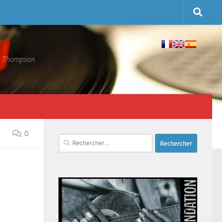
 S. Thompson
0
Rechercher :