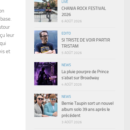
LIVE
CHANIA ROCK FESTIVAL
son
2026
 base.
6 AOÛT 2026
utour
EDITO
çu leur
SI TRISTE DE VOIR PARTIR
qui
TRISTAM
is et
5 AOÛT 2026
NEWS
La pluie pourpre de Prince
s’abat sur Broadway
4 AOÛT 2026
NEWS
Bernie Taupin sort un nouvel
album solo 39 ans après le
précédent
3 AOÛT 2026