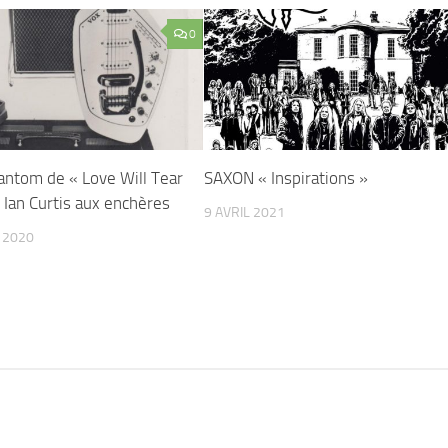
0
antom de « Love Will Tear
SAXON « Inspirations »
 Ian Curtis aux enchères
9 AVRIL 2021
 2020