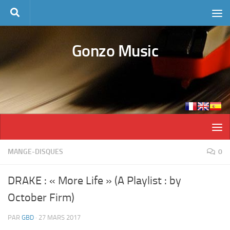
Skip to content
Gonzo Music
MANGE-DISQUES
0
DRAKE : « More Life » (A Playlist : by
October Firm)
PAR
GBD
·
27 MARS 2017