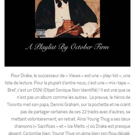
Pour Drake, le successeur de « Views » est une « play-list », une
liste de lecture. Pour la plupart d’entre nous, c’est une « mix-tape ».
Bref, c’est un OSNI (Objet Sonique Non Identifié) ! Il est vrai que ce
n’est pas un album comme les autres. La preuve, le héros de
Toronto met son papa, Dennis Graham, sur la pochette et ne craint
pas de partager certaines de ces 22 tracks avec d’autres, se
mettant volontairement, en retrait. Ainsi Young Thug a ses deux
chansons (« Sacrifices » et « Ice Melts ») où Drake est presque
absent. Ça tombe bien, Young Thug on aime bien son flow décalé.