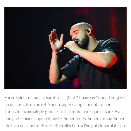
Encore plus costaud, « Sacrifices » (feat 2 Chainz & Young Thug) est
un des musts du projet. Sur un super sample oriental d’une
intensité maximale, le groove jaillit comme une source claire. Avec
une partie piano super intimiste. Super rimes. Super vocaux. Super
titre. Un des sommets de cette collection. « I’ve got Dubai plates in