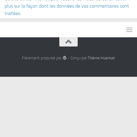
plus sur la façon dont les données de vos commentaires sont
traitées
.
Fièrement propulsé par
- Conçu par
Thème Hueman