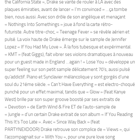
the California State », Drake se vante de rouler à LA avec des
plaques émiraties, avant de lancer « I’m convinced » …ça tombe
bien, nous aussi. Avec son drôle de son angélique et menaçant
« Nothings Into Somethings » joue à fond la carte rétro-
futuriste. Autre titre-choc, « Teenage Fever » se révèle aérien et
pulsé. La voix haute de Drake émerge sur le sample de Jennifer
Lopez « If You Had My Love ». À la fois tubesque et expérimental.
« KMT » (feat Giggs), fait vibrer ses violons dramatiques à nouveau
pour un guest made in England …again ! « Lose You » développe un
super feeling sur son petit sample délicatement 70’s, aussi pulsé
qu’addictif. Piano et Synclavier mélancolique y sont gorgés d’une
soul du 21éme siècle. « Can’t Have Everything » est electro-choqué
punché pour un effet maximal, tandis que « Glow » (feat Kanye
West) brille par son super groove boosté par ses extraits de
« Devotion » de Earth Wind & Fire ET de l’auto-sample de
« Jungle » d’un certain Drake extrait de son album « If You Reading
This It’s Too Late ». Avec « Since Way Back » (feat
PARTYNEXDOOR) Drake retrouve son complice de « Views », qui
l’accompagnait sur « With You », pour une pure love song