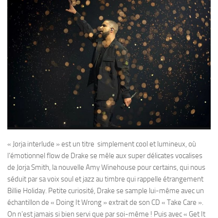
« Jorja interlude » est un titre simplement cool et lumineux, où
l’émotionnel flow de Drake se mêle aux super délicates vocalises
de Jorja Smith, la nouvelle Amy Winehouse pour certains, qui nous
séduit par sa voix soul et jazz au timbre qui rappelle étrangement
Billie Holiday. Petite curiosité, Drake se sample lui-même avec un
échantillon de « Doing It Wrong » extrait de son CD « Take Care ».
On n’est jamais si bien servi que par soi-même ! Puis avec « Get It