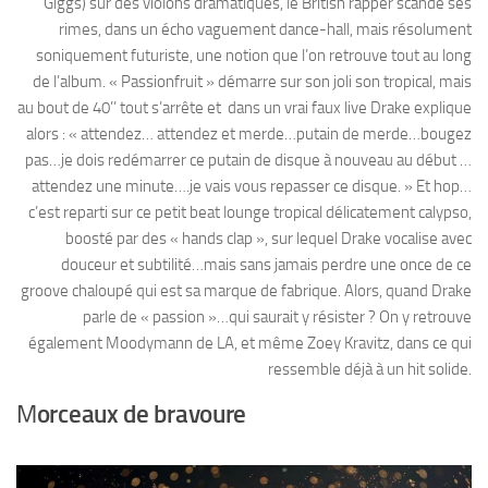
Giggs) sur des violons dramatiques, le British rapper scande ses
rimes, dans un écho vaguement dance-hall, mais résolument
soniquement futuriste, une notion que l’on retrouve tout au long
de l’album. « Passionfruit » démarre sur son joli son tropical, mais
au bout de 40’’ tout s’arrête et dans un vrai faux live Drake explique
alors : « attendez… attendez et merde…putain de merde…bougez
pas…je dois redémarrer ce putain de disque à nouveau au début …
attendez une minute….je vais vous repasser ce disque. » Et hop…
c’est reparti sur ce petit beat lounge tropical délicatement calypso,
boosté par des « hands clap », sur lequel Drake vocalise avec
douceur et subtilité…mais sans jamais perdre une once de ce
groove chaloupé qui est sa marque de fabrique. Alors, quand Drake
parle de « passion »…qui saurait y résister ? On y retrouve
également Moodymann de LA, et même Zoey Kravitz, dans ce qui
ressemble déjà à un hit solide.
M
orceaux de bravoure