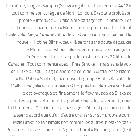
De même, l’anglais Sampha (Sisay) a également la sienne. « 4422 »
tout comme son collègue de North London, Skepta, a droit à son
propre « interlude ». Drake aime partager et il le prouve. Les
critiques comparent déjà « More Life » au précieux « The Life of
Pablo » de Kanye. Cependant, je dois prévenir ceux qui cherchent le
nouvel « Hotline Bling », ceux-là seront sans doute déçus, car
« More Life » est bien plus aventureux que son auguste
prédécesseur. La preuve par le crash-test des 22 titres du
Canadien. Tout commence avec « Free Smoke », mais sans la voix
de Drake puisqu‘il s’agit d’abord de celle de l’Australienne Naomi
« Nai Palm » Saafield, chanteuse du groupe Hiatus Kaiyote, de
Melbourne. Jolie voix sur piano rétro, puis tout démarre sur beat
electro-choqué et, finalement, le flow musclé de Drake se
manifeste pour cette fumette gratuite laquelle, forcément , nous
fait tourner la tête. On note au passage qu’il n’est pas commun de
laisser d’abord quelqu’un d’autre chanter sur son propre album.
Mais Drake ne fait jamais rien comme les autres, n’est-ce pas ?
Puis, on se laisse secouer par l’agité du bocal « No Long Talk » (feat