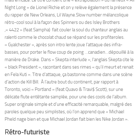
mais efficace. Le titre contient une « extrapolation » du fameux « All
Night Long » de Lionel Richie et on y relève également la présence
du rapper de New Orleans, Lil Wayne.Slow number mélancolique
rétro-cool soul à la façon des Spinners ou des Isley Brothers
,« 4422 » (feat Sampha) fait couler la soul du chanteur anglais au
ralenti comme le chocolat chaud se répand sur les profiteroles.
« Gyalchester », après son intro lente joue l’attaque des infra-
basses, pour porter le flow coup de poing …canadien…dépouillé à la
manière de Drake. Dans « Skepta interlude », l’anglais Skepta cite le
« black President », racontant dans ses rimes « qu’il meurt et renait
en Fela Kuti ». Titre d’attaque, ça bastonne comme dans une scène
d’action de Kill Bill. À l’autre bout du continent, par rapport à
Toronto, voici « Portland » (feat Quavo & Travi$ Scott), sur une
délicate flute entêtante samplée, pour une des cools de l’album.
Super originale simple et d’une efficacité remarquable, malgré des
paroles quelque peu simplistes, où l’on apprend que « Michael
Pheld nage bien et que Michael Jordan fait bien les Nike Jordan ».
R
étro-futuriste