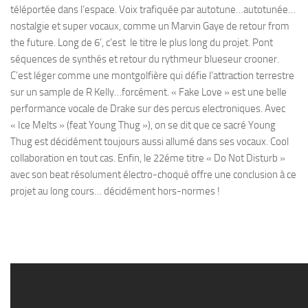
téléportée dans l’espace. Voix trafiquée par autotune…autotunée…
nostalgie et super vocaux, comme un Marvin Gaye de retour from
the future. Long de 6’, c’est le titre le plus long du projet. Pont
séquences de synthés et retour du rythmeur blueseur crooner.
C’est léger comme une montgolfière qui défie l’attraction terrestre
sur un sample de R Kelly…forcément. « Fake Love » est une belle
performance vocale de Drake sur des percus electroniques. Avec
« Ice Melts » (feat Young Thug »), on se dit que ce sacré Young
Thug est décidément toujours aussi allumé dans ses vocaux. Cool
collaboration en tout cas. Enfin, le 22éme titre « Do Not Disturb »
avec son beat résolument électro-choqué offre une conclusion à ce
projet au long cours… décidément hors-normes !