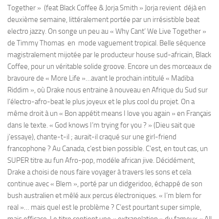
Together » (feat Black Coffee & Jorja Smith » Jorja revient déjà en
deuxième semaine, littéralement portée par un irrésistible beat
electro jazzy. On songe un peu au « Why Cant’ We Live Together »
de Timmy Thomas en mode vaguement tropical. Belle séquence
magistralement mijotée par le producteur house sud-africain, Black
Coffee, pour un véritable solide groove. Encore un des morceaux de
bravoure de « More Life »…avant le prochain intitulé « Madiba
Riddim », où Drake nous entraine à nouveau en Afrique du Sud sur
l’électro-afro-beat le plus joyeux et le plus cool du projet. On a
même droit à un « Bon appétit means I love you again » en Français
dans le texte. « God knows I’m trying for you ? » (Dieu sait que
j’essaye), chante-t-il ; aurait-il craqué sur une girl-friend
francophone ? Au Canada, c’est bien possible. C’est, en tout cas, un
SUPER titre au fun Afro-pop, modéle african jive. Décidément,
Drake a choisi de nous faire voyager à travers les sons et cela
continue avec « Blem », porté par un didgeridoo, échappé de son
bush australien et mêlé aux percus électroniques. « I’m blem for
real »… mais quel est le problème ? C’est pourtant super simple,