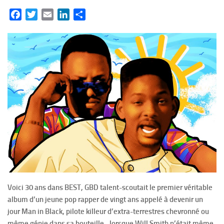
Facebook
Twitter
Email
LinkedIn
Partager
Voici 30 ans dans BEST, GBD talent-scoutait le premier véritable
album d’un jeune pop rapper de vingt ans appelé à devenir un
jour Man in Black, pilote killeur d’extra-terrestres chevronné ou
même génie dans sa bouteille…lorsque Will Smith n’était même