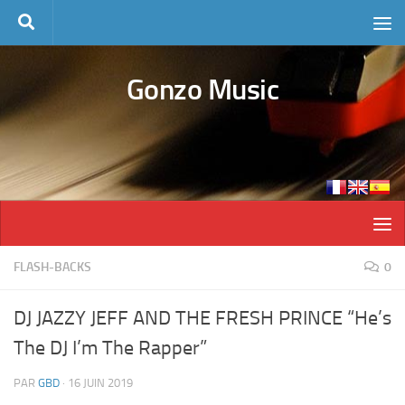
Skip to content
Gonzo Music
FLASH-BACKS
0
DJ JAZZY JEFF AND THE FRESH PRINCE “He’s
The DJ I’m The Rapper”
PAR
GBD
·
16 JUIN 2019