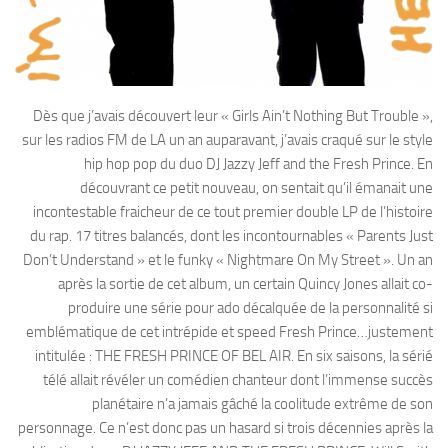
Dès que j’avais découvert leur « Girls Ain’t Nothing But Trouble »,
sur les radios FM de LA un an auparavant, j’avais craqué sur le style
hip hop pop du duo DJ Jazzy Jeff and the Fresh Prince. En
découvrant ce petit nouveau, on sentait qu’il émanait une
incontestable fraicheur de ce tout premier double LP de l’histoire
du rap. 17 titres balancés, dont les incontournables « Parents Just
Don’t Understand » et le funky « Nightmare On My Street ». Un an
après la sortie de cet album, un certain Quincy Jones allait co-
produire une série pour ado décalquée de la personnalité si
emblématique de cet intrépide et speed Fresh Prince…justement
intitulée : THE FRESH PRINCE OF BEL AIR. En six saisons, la sérié
télé allait révéler un comédien chanteur dont l’immense succès
planétaire n’a jamais gâché la coolitude extrême de son
personnage. Ce n’est donc pas un hasard si trois décennies après la