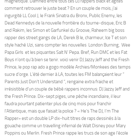
magnétique. Damned entre tous ces DJ rappers black et agités
comment retrouver le juste beat ? En un couple de mois, j’ai
ingurgité LL Cool J, le Frank Sinatra du Bronx, Public Enemy, les
Dead Kennedys de la nouvelle frontière du tourne-disque, Eric B
and Rakim, les Simon et Garfunkel du Groove, Raheem big boss
rapper des street gangs de LA, Derek B le, charmeur, lce T et son
style haché Uzi, sans compter les nouvelles London Burning, Wee
Papa Girls et les piquantes Salt N’ Pepa. Bref, Run DMC et les Fat
Boys n’ont qu’à bien se tenir. voici venir DJ Jazzy Jeff and the Fresh
Prince, le pop rap ado a gogo modèle Archies/Monkees des temps
sucre d’orge. L’été dernier à LA, toutes les FM balançaient leur “
Parents Just Don’t Understand “, rengaine extra fraiche et
irrésistible d’un couple de bébé rappers inconnus: DJ Jazzy Jeff and
the Fresh Prince. Dix-sept piges, une pêche incendiaire, il leur
faudra pourtant patienter plus de cinq mois pour franchir
l’Atlantique, mais que faisait la police ? « He’s The DJ, I’m The
Rapper» est un double LP dix-huit titres de raps dessinés à la
gouache comme un travelling infernal de Walt Disney pour Mary
Poppins ou Merlin. Fresh Prince rappe les trucs de son age l’école