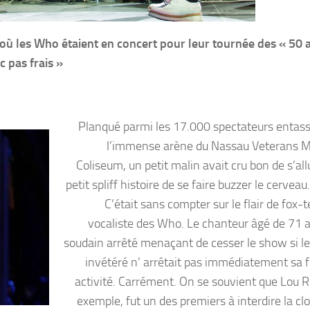
ù les Who étaient en concert pour leur tournée des « 50 a
c pas frais »
Planqué parmi les 17.000 spectateurs entas
l’immense arène du Nassau Veterans 
Coliseum, un petit malin avait cru bon de s’al
petit spliff histoire de se faire buzzer le cerveau.
C’était sans compter sur le flair de fox-t
vocaliste des Who. Le chanteur âgé de 71 a
soudain arrêté menaçant de cesser le show si l
invétéré n’ arrêtait pas immédiatement sa
activité. Carrément. On se souvient que Lou R
exemple, fut un des premiers à interdire la cl