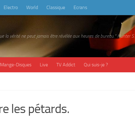
Electro
World
Classique
Ecrans
 que la vérité ne peut jamais être révélée aux heures de bureau." Hunter
Mange-Disques
Live
TV Addict
Qui suis-je ?
e les pétards.