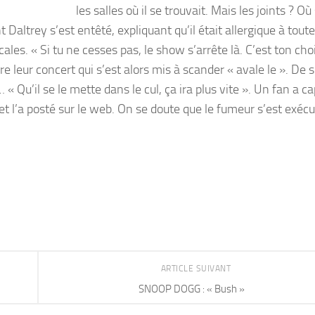
les salles où il se trouvait. Mais les joints ? Où 
 Daltrey s’est entêté, expliquant qu’il était allergique à tout
es. « Si tu ne cesses pas, le show s’arrête là. C’est ton choix
 leur concert qui s’est alors mis à scander « avale le ». De 
u’il se le mette dans le cul, ça ira plus vite ». Un fan a ca
 l’a posté sur le web. On se doute que le fumeur s’est exécut
ARTICLE SUIVANT
SNOOP DOGG : « Bush »