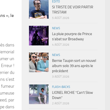
EDITO
SI TRISTE DE VOIR PARTIR
TRISTAM
ns », le
5 AOÛT 2026
NEWS
La pluie pourpre de Prince
s’abat sur Broadway
sés dans
4 AOÛT 2026
Memorial
NEWS
lumer un
Bernie Taupin sort un nouvel
 Erreur !
album solo 39 ans après le
précédent
errier du
3 AOÛT 2026
ns s’est
e fumeur
FLASH-BACKS
LIONEL RICHIE “Can’t Slow
 fumeuse
Down”
eed, par
2 AOÛT 2026
ope dans