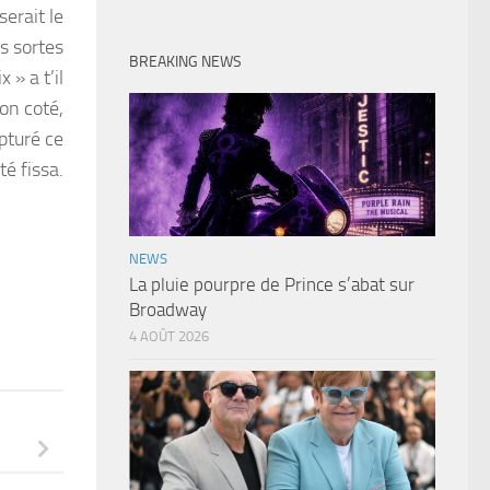
serait le
es sortes
BREAKING NEWS
 » a t’il
son coté,
pturé ce
é fissa.
NEWS
La pluie pourpre de Prince s’abat sur
Broadway
4 AOÛT 2026