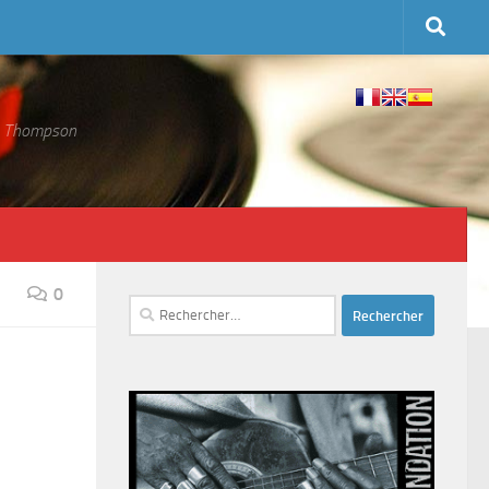
 S. Thompson
0
Rechercher :