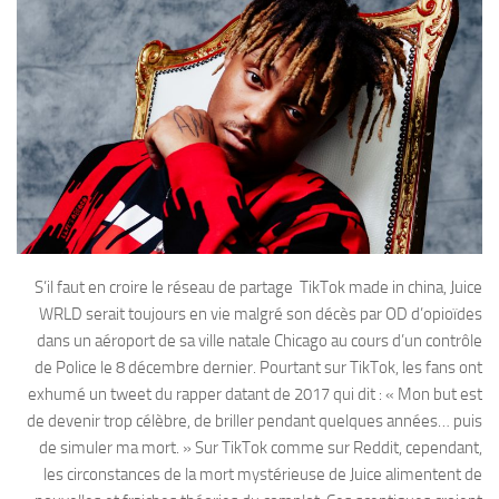
S’il faut en croire le réseau de partage TikTok made in china, Juice
WRLD serait toujours en vie malgré son décès par OD d’opioïdes
dans un aéroport de sa ville natale Chicago au cours d’un contrôle
de Police le 8 décembre dernier. Pourtant sur TikTok, les fans ont
exhumé un tweet du rapper datant de 2017 qui dit : « Mon but est
de devenir trop célèbre, de briller pendant quelques années… puis
de simuler ma mort. » Sur TikTok comme sur Reddit, cependant,
les circonstances de la mort mystérieuse de Juice alimentent de