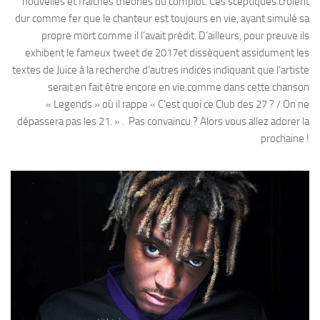
nouvelles et fraiches théories du complot. Ces sceptiques croient
dur comme fer que le chanteur est toujours en vie, ayant simulé sa
propre mort comme il l’avait prédit. D’ailleurs, pour preuve ils
exhibent le fameux tweet de 2017et dissèquent assidument les
textes de Juice à la recherche d’autres indices indiquant que l’artiste
serait en fait être encore en vie.comme dans cette chanson
« Legends » où il rappe « C’est quoi ce Club des 27 ? / On ne
dépassera pas les 21. » . Pas convaincu ? Alors vous allez adorer la
prochaine !