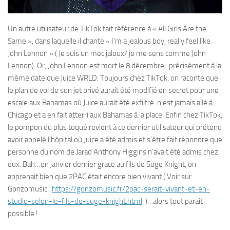
Un autre utilisateur de TikTok fait référence à « All Girls Are the
Same », dans laquelle il chante « I’m a jealous boy, really feel like
John Lennon » ( Je suis un mec jaloux/ je me sens comme John
Lennon). Or, John Lennon est mort le 8 décembre, précisément à la
même date que Juice WRLD. Toujours chez TikTok, on raconte que
le plan de vol de son jet privé aurait été modifié en secret pour une
escale aux Bahamas où Juice aurait été exfiltré. n’est jamais allé à
Chicago et a en fait atterri aux Bahamas à la place. Enfin chez TikTok,
le pompon du plus toqué revient à ce dernier utilisateur qui prétend
avoir appelé l’hôpital où Juice a été admis et s’être fait répondre que
personne du nom de Jarad Anthony Higgins n’avait été admis chez
eux. Bah…en janvier dernier grace au fils de Suge Knight, on
apprenait bien que 2PAC était encore bien vivant ( Voir sur
Gonzomusic
https://gonzomusic.fr/2pac-serait-vivant-et-en-
studio-selon-le-fils-de-suge-knight.html
)…alors tout parait
possible !