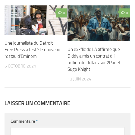
0
0
Une journaliste du Detroit
Un ex-flic de LA affirme que
Free Press a testé le nouveau
Diddy a mis un contrat d’1
restau d’Eminem
million de dollars sur 2Pac et
6 OCTOBRE 2021
Suge Knight
13 JUIN 2024
LAISSER UN COMMENTAIRE
Commentaire
*