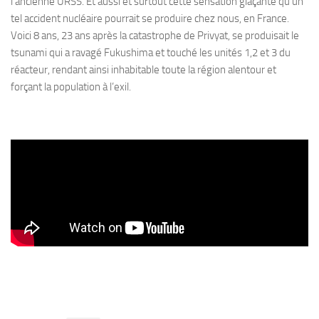
l’ancienne URSS. Et aussi et surtout cette sensation glaçante qu’un
tel accident nucléaire pourrait se produire chez nous, en France.
Voici 8 ans, 23 ans après la catastrophe de Privyat, se produisait le
tsunami qui a ravagé Fukushima et touché les unités 1,2 et 3 du
réacteur, rendant ainsi inhabitable toute la région alentour et
forçant la population à l’exil.