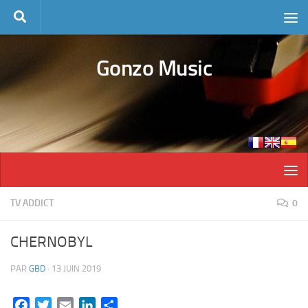
Skip to content
Gonzo Music
TV ADDICT
0
CHERNOBYL
PAR
GBD
·
13 JUIN 2019
Facebook
Twitter
Email
LinkedIn
Partager