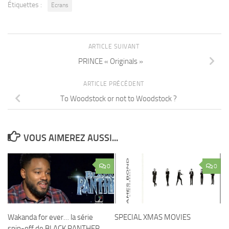
Étiquettes :
Ecrans
ARTICLE SUIVANT
PRINCE « Originals »
ARTICLE PRÉCÉDENT
To Woodstock or not to Woodstock ?
VOUS AIMEREZ AUSSI...
0
0
Wakanda for ever… la série
SPECIAL XMAS MOVIES
spin-off de BLACK PANTHER