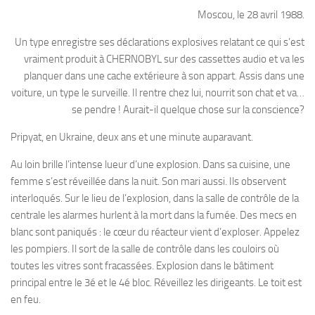
Moscou, le 28 avril 1988.
Un type enregistre ses déclarations explosives relatant ce qui s’est
vraiment produit à CHERNOBYL sur des cassettes audio et va les
planquer dans une cache extérieure à son appart. Assis dans une
voiture, un type le surveille. Il rentre chez lui, nourrit son chat et va…
se pendre ! Aurait-il quelque chose sur la conscience?
Pripyat, en Ukraine, deux ans et une minute auparavant.
Au loin brille l’intense lueur d’une explosion. Dans sa cuisine, une
femme s’est réveillée dans la nuit. Son mari aussi. Ils observent
interloqués. Sur le lieu de l’explosion, dans la salle de contrôle de la
centrale les alarmes hurlent à la mort dans la fumée. Des mecs en
blanc sont paniqués : le cœur du réacteur vient d’exploser. Appelez
les pompiers. Il sort de la salle de contrôle dans les couloirs où
toutes les vitres sont fracassées. Explosion dans le bâtiment
principal entre le 3é et le 4é bloc. Réveillez les dirigeants. Le toit est
en feu.