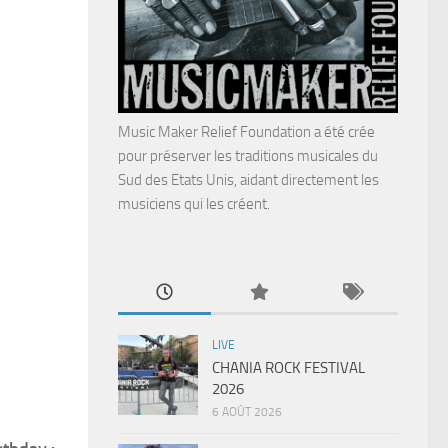
Music Maker Relief Foundation a été crée
pour préserver les traditions musicales du
Sud des Etats Unis, aidant directement les
musiciens qui les créent.
LIVE
CHANIA ROCK FESTIVAL
2026
6 AOÛT 2026