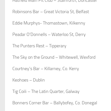
Hatfield Main Pit Club – Stainforth, Doncaster
Robinsons Bar – Great Victoria St, Belfast
Eddie Murphys- Thomastown, Kilkenny
Peadar O’Donnells – Waterloo St, Derry
The Punters Rest – Tipperary
The Sky on the Ground – Whitewell, Wexford
Courtney’s Bar – Killarney, Co. Kerry
Keohoes – Dublin
Tig Coili – The Latin Quarter, Galway
Bonners Corner Bar – Ballybofey, Co. Donegal