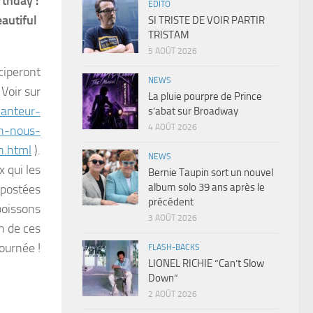
rthday :
EDITO
autiful
SI TRISTE DE VOIR PARTIR
TRISTAM
5 AOÛT 2026
iciperont
NEWS
 Voir sur
La pluie pourpre de Prince
hanteur-
s’abat sur Broadway
4 AOÛT 2026
th-nous-
n.html
).
NEWS
x qui les
Bernie Taupin sort un nouvel
album solo 39 ans après le
 postées
précédent
boissons
3 AOÛT 2026
n de ces
journée !
FLASH-BACKS
LIONEL RICHIE “Can’t Slow
Down”
2 AOÛT 2026