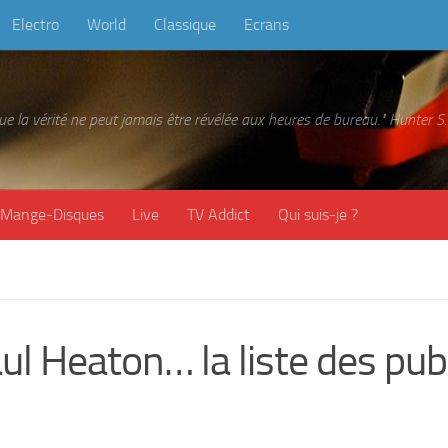
Electro
World
Classique
Ecrans
 que la vérité ne peut jamais être révélée aux heures de bureau." Hunter
Mange-Disques
Live
TV Addict
Qui suis-je ?
ul Heaton… la liste des pu