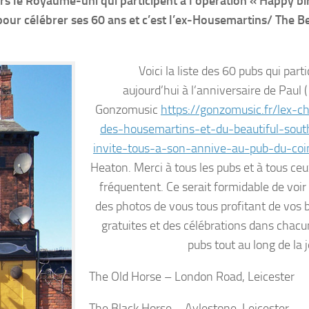
vers le Royaume-uni qui participent à l’opération « Happy bi
pour célébrer ses 60 ans et c’est l’ex-Housemartins/ The Be
Voici la liste des 60 pubs qui part
aujourd’hui à l’anniversaire de Paul (
Gonzomusic
https://gonzomusic.fr/lex-c
des-housemartins-et-du-beautiful-sou
invite-tous-a-son-annive-au-pub-du-coi
Heaton. Merci à tous les pubs et à tous ceu
fréquentent. Ce serait formidable de voir
des photos de vous tous profitant de vos 
gratuites et des célébrations dans chacu
pubs tout au long de la 
The Old Horse – London Road, Leicester
The Black Horse – Aylestone, Leicester