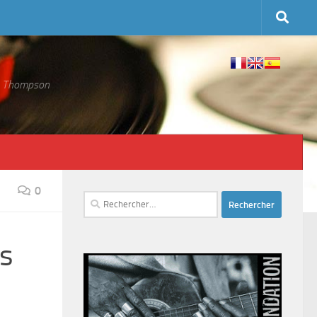
 S. Thompson
0
Rechercher :
bs