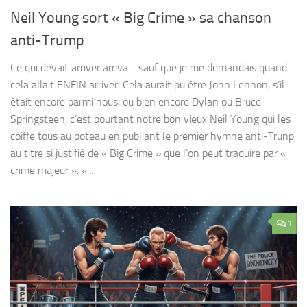
Neil Young sort « Big Crime » sa chanson
anti-Trump
Ce qui devait arriver arriva… sauf que je me demandais quand
cela allait ENFIN arriver. Cela aurait pu être John Lennon, s’il
était encore parmi nous, ou bien encore Dylan ou Bruce
Springsteen, c’est pourtant notre bon vieux Neil Young qui les
coiffe tous au poteau en publiant le premier hymne anti-Trunp
au titre si justifié de « Big Crime » que l’on peut traduire par «
crime majeur ». «...
1