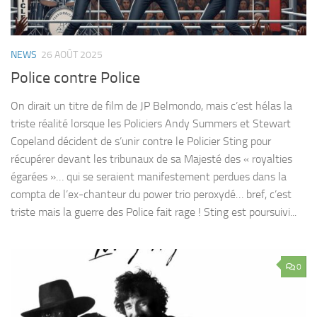
NEWS
26 AOÛT 2025
Police contre Police
On dirait un titre de film de JP Belmondo, mais c’est hélas la
triste réalité lorsque les Policiers Andy Summers et Stewart
Copeland décident de s’unir contre le Policier Sting pour
récupérer devant les tribunaux de sa Majesté des « royalties
égarées »… qui se seraient manifestement perdues dans la
compta de l’ex-chanteur du power trio peroxydé… bref, c’est
triste mais la guerre des Police fait rage ! Sting est poursuivi...
0