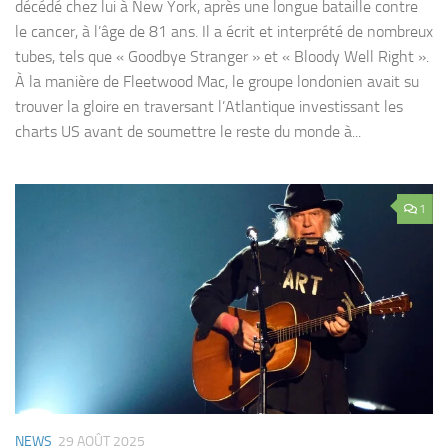
décédé chez lui à New York, après une longue bataille contre
le cancer, à l’âge de 81 ans. Il a écrit et interprété de nombreux
tubes, tels que « Goodbye Stranger » et « Bloody Well Right ».
À la manière de Fleetwood Mac, le groupe londonien avait su
trouver la gloire en traversant l’Atlantique investissant les
charts US avant de soumettre le reste du monde à...
1
NEWS
29 AOÛT 2025