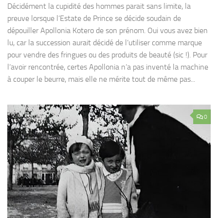
Décidément la cupidité des hommes parait sans limite, la
preuve lorsque l’Estate de Prince se décide soudain de
dépouiller Apollonia Kotero de son prénom. Oui vous avez bien
lu, car la succession aurait décidé de l’utiliser comme marque
pour vendre des fringues ou des produits de beauté (sic !). Pour
l’avoir rencontrée, certes Apollonia n’a pas inventé la machine
à couper le beurre, mais elle ne mérite tout de même pas...
0