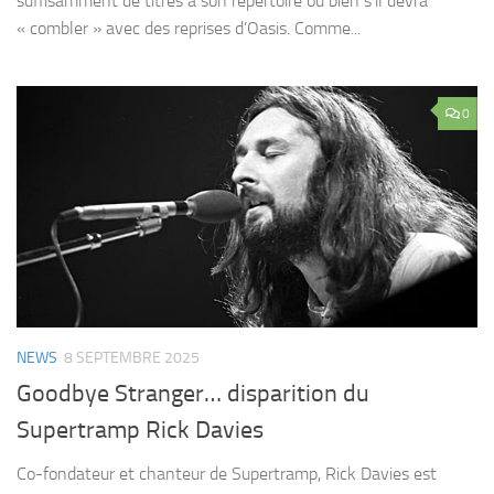
suffisamment de titres à son répertoire où bien s’il devra
« combler » avec des reprises d’Oasis. Comme...
0
NEWS
8 SEPTEMBRE 2025
Goodbye Stranger… disparition du
Supertramp Rick Davies
Co-fondateur et chanteur de Supertramp, Rick Davies est