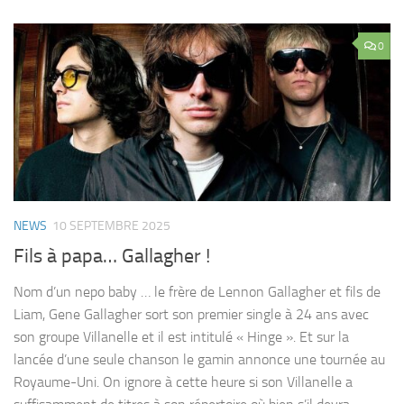
0
NEWS
10 SEPTEMBRE 2025
Fils à papa… Gallagher !
Nom d’un nepo baby … le frère de Lennon Gallagher et fils de
Liam, Gene Gallagher sort son premier single à 24 ans avec
son groupe Villanelle et il est intitulé « Hinge ». Et sur la
lancée d’une seule chanson le gamin annonce une tournée au
Royaume-Uni. On ignore à cette heure si son Villanelle a