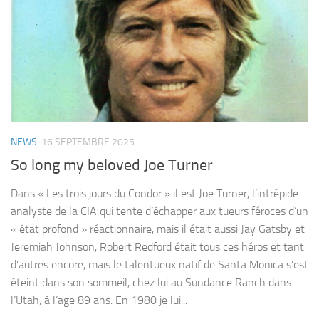
NEWS
16 SEPTEMBRE 2025
So long my beloved Joe Turner
Dans « Les trois jours du Condor » il est Joe Turner, l’intrépide
analyste de la CIA qui tente d’échapper aux tueurs féroces d’un
« état profond » réactionnaire, mais il était aussi Jay Gatsby et
Jeremiah Johnson, Robert Redford était tous ces héros et tant
d’autres encore, mais le talentueux natif de Santa Monica s’est
éteint dans son sommeil, chez lui au Sundance Ranch dans
l’Utah, à l’age 89 ans. En 1980 je lui...