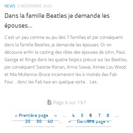
NEWS
3 NOVEMBRE 2025
Dans la famille Beatles je demande les
épouses…
C’est un peu comme au jeu des 7 familles et par conséquent
dans la famille Beatles, je demande les épouses. Or on
découvre enfin le casting des rôles des épouses de John, Paul,
George et Ringo dans les quatre biopics prévus sur les Beatles,
par conséquent Saoirse Ronan, Anna Sawai, Aimee Lou Wood
et Mia McKenna-Bruce incarneront les 4 moitiés des Fab
Four… donc les Fab two en quelque sorte… Les...
Page 6 sur 197
« Première page
«
…
4
5
6
7
8
…
20
30
40
…
»
Dernière page »