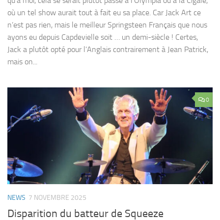
qu’à moi, cela se serait plutôt passé à l’Olympia ou à la Cigale,
où un tel show aurait tout à fait eu sa place. Car Jack Art ce
n’est pas rien, mais le meilleur Springsteen Français que nous
ayons eu depuis Capdevielle soit … un demi-siècle ! Certes,
Jack a plutôt opté pour l’Anglais contrairement à Jean Patrick,
mais on...
0
NEWS
7 NOVEMBRE 2025
Disparition du batteur de Squeeze