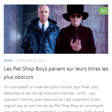
0
NEWS
10 NOVEMBRE 2025
Les Pet Shop Boys parient sur leurs titres les
plus obscurs
On connaissait la mode des pulls moches pour Noël, voici
désormais la set-list de chansons moches… enfin… pas
vraiment moches, juste obscures et c’est justement le pari
original que se sont lancés les Pet Shop Boys en annonçant
une série de concerts intimistes à Londres pour 2026, durant