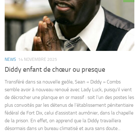
NEWS
14 NOVEMBRE 2025
Diddy enfant de chœur ou presque
Transféré dans sa nouvelle geôle, Sean « Diddy » Combs
semble avoir à nouveau renoué avec Lady Luck, puisqu’il vient
de décrocher une planque en or massif : soit l’un des postes les
plus convoités par les détenus de l’établissement pénitentiaire
fédéral de Fort Dix, celui d’assistant aumônier, dans la chapelle
de la prison. En effet, on apprend que la Diddy travaillera
désormais dans un bureau climatisé et aura sans doute...