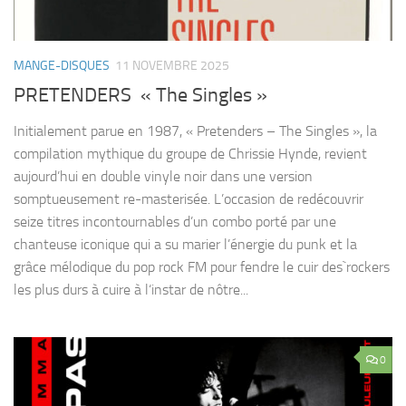
MANGE-DISQUES
11 NOVEMBRE 2025
PRETENDERS « The Singles »
Initialement parue en 1987, « Pretenders – The Singles », la
compilation mythique du groupe de Chrissie Hynde, revient
aujourd’hui en double vinyle noir dans une version
somptueusement re-masterisée. L’occasion de redécouvrir
seize titres incontournables d’un combo porté par une
chanteuse iconique qui a su marier l’énergie du punk et la
grâce mélodique du pop rock FM pour fendre le cuir des`rockers
les plus durs à cuire à l‘instar de nôtre...
0