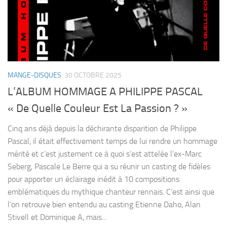
MANGE-DISQUES
30 OCTOBRE 2025
L’ALBUM HOMMAGE A PHILIPPE PASCAL
« De Quelle Couleur Est La Passion ? »
Cinq ans déjà depuis la déchirante disparition de Philippe
Pascal, il était effectivement temps de lui rendre un hommage
mérité et c’est justement ce à quoi s’est attelée l’ex-Marc
Seberg, Pascale Le Berre qui a su réunir un casting de fidèles
pour apporter un éclairage inédit à 10 compositions
emblématiques du mythique chanteur rennais. C’est ainsi que
l’on retrouve bien entendu au casting Etienne Daho, Alan
Stivell et Dominique A, mais...