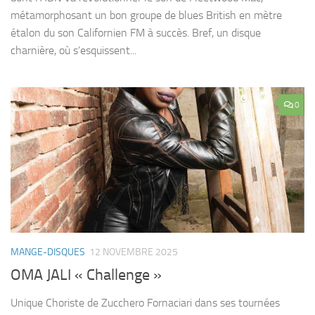
métamorphosant un bon groupe de blues British en mètre
étalon du son Californien FM à succès. Bref, un disque
charnière, où s’esquissent...
0
MANGE-DISQUES
12 NOVEMBRE 2025
OMA JALI « Challenge »
Unique Choriste de Zucchero Fornaciari dans ses tournées