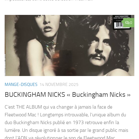
0
MANGE-DISQUES
14 NOVEMBRE 2025
BUCKINGHAM NICKS « Buckingham Nicks »
C’est THE ALBUM qui va changer à jamais la face de
Fleetwood Mac ! Longtemps introuvable, l’unique album du
duo Buckingham Nicks publié en 1973 retrouve enfin la
lumière. Un disque ignoré à sa sortie par le grand public mais
dont l’ADN va révolutionner le son de Fleetwood Mac,