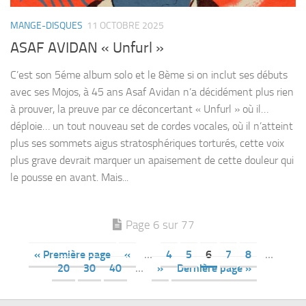
MANGE-DISQUES
11 OCTOBRE 2025
ASAF AVIDAN « Unfurl »
C’est son 5éme album solo et le 8ème si on inclut ses débuts
avec ses Mojos, à 45 ans Asaf Avidan n’a décidément plus rien
à prouver, la preuve par ce déconcertant « Unfurl » où il…
déploie… un tout nouveau set de cordes vocales, où il n’atteint
plus ses sommets aigus stratosphériques torturés, cette voix
plus grave devrait marquer un apaisement de cette douleur qui
le pousse en avant. Mais...
Page 6 sur 77
« Première page
«
…
4
5
6
7
8
…
20
30
40
…
»
Dernière page »