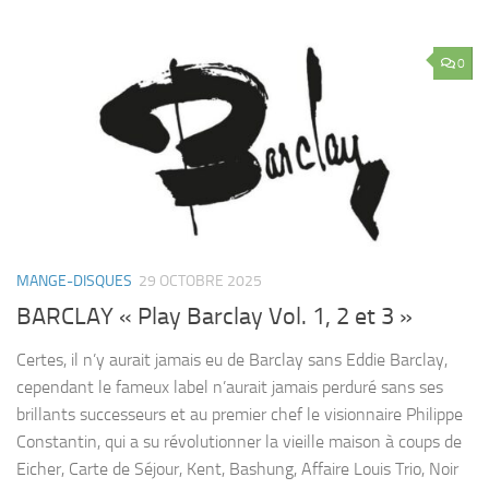
0
MANGE-DISQUES
29 OCTOBRE 2025
BARCLAY « Play Barclay Vol. 1, 2 et 3 »
Certes, il n’y aurait jamais eu de Barclay sans Eddie Barclay,
cependant le fameux label n’aurait jamais perduré sans ses
brillants successeurs et au premier chef le visionnaire Philippe
Constantin, qui a su révolutionner la vieille maison à coups de
Eicher, Carte de Séjour, Kent, Bashung, Affaire Louis Trio, Noir