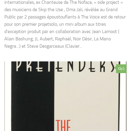
internationales, ex Chanteuse de The Noface, « side project »
des musiciens de Skip the Use , Oma Jali, révélée au Grand
Public par 2 passages époustouflants à The Voice est de retour
pour son premier projetsolo, un mini album aux titres
d’exception produit par en collaboration avec Jean Lamoot (
Alain Bashung, JL Aubert, Raphaël, Noir Désir, La Mano
Negra…) et Steve Desgarceaux (Clavier...
0