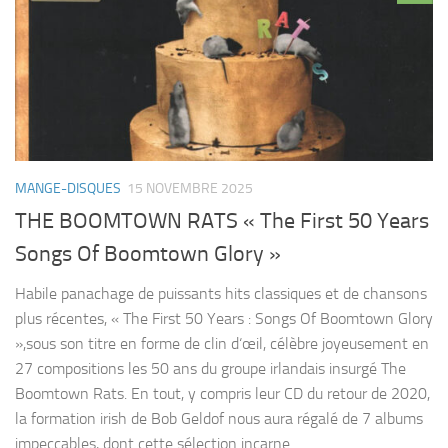
MANGE-DISQUES
15 NOVEMBRE 2025
THE BOOMTOWN RATS « The First 50 Years
Songs Of Boomtown Glory »
Habile panachage de puissants hits classiques et de chansons
plus récentes, « The First 50 Years : Songs Of Boomtown Glory
»,sous son titre en forme de clin d‘œil, célèbre joyeusement en
27 compositions les 50 ans du groupe irlandais insurgé The
Boomtown Rats. En tout, y compris leur CD du retour de 2020,
la formation irish de Bob Geldof nous aura régalé de 7 albums
impeccables, dont cette sélection incarne...