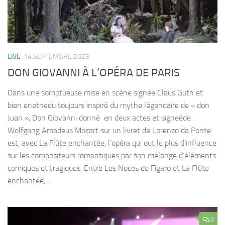
LIVE
14 SEPTEMBRE 2023
DON GIOVANNI À L’OPÉRA DE PARIS
Dans une somptueuse mise en scène signée Claus Guth et
bien enetnedu toujours inspiré du mythe légendaire de « don
Juan », Don Giovanni donné en deux actes et signeéde
Wolfgang Amadeus Mozart sur un livret de Lorenzo da Ponte
est, avec La Flûte enchantée, l’opéra qui eut le plus d’influence
sur les compositeurs romantiques par son mélange d’éléments
comiques et tragiques. Entre Les Noces de Figaro et La Flûte
enchantée,...
0