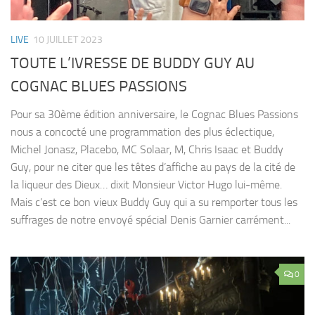
LIVE
10 JUILLET 2023
TOUTE L’IVRESSE DE BUDDY GUY AU
COGNAC BLUES PASSIONS
Pour sa 30ème édition anniversaire, le Cognac Blues Passions
nous a concocté une programmation des plus éclectique,
Michel Jonasz, Placebo, MC Solaar, M, Chris Isaac et Buddy
Guy, pour ne citer que les têtes d’affiche au pays de la cité de
la liqueur des Dieux… dixit Monsieur Victor Hugo lui-même.
Mais c’est ce bon vieux Buddy Guy qui a su remporter tous les
suffrages de notre envoyé spécial Denis Garnier carrément...
0