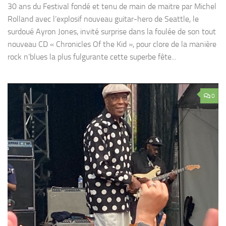
30 ans du Festival fondé et tenu de main de maitre par Michel
Rolland avec l’explosif nouveau guitar-hero de Seattle, le
surdoué Ayron Jones, invité surprise dans la foulée de son tout
nouveau CD « Chronicles Of the Kid », pour clore de la manière
rock n’blues la plus fulgurante cette superbe fête...
0