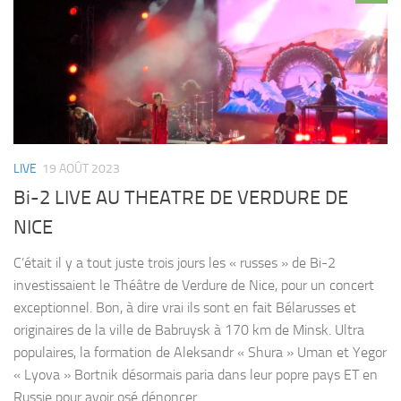
LIVE
19 AOÛT 2023
Bi-2 LIVE AU THEATRE DE VERDURE DE
NICE
C’était il y a tout juste trois jours les « russes » de Bi-2
investissaient le Théâtre de Verdure de Nice, pour un concert
exceptionnel. Bon, à dire vrai ils sont en fait Bélarusses et
originaires de la ville de Babruysk à 170 km de Minsk. Ultra
populaires, la formation de Aleksandr « Shura » Uman et Yegor
« Lyova » Bortnik désormais paria dans leur popre pays ET en
Russie pour avoir osé dénoncer...