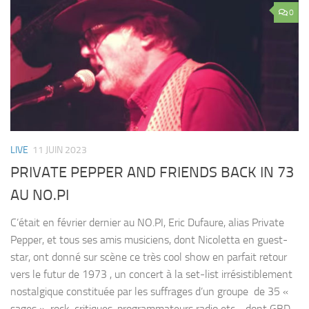
0
LIVE
11 JUIN 2023
PRIVATE PEPPER AND FRIENDS BACK IN 73
AU NO.PI
C’était en février dernier au NO.PI, Eric Dufaure, alias Private
Pepper, et tous ses amis musiciens, dont Nicoletta en guest-
star, ont donné sur scène ce très cool show en parfait retour
vers le futur de 1973 , un concert à la set-list irrésistiblement
nostalgique constituée par les suffrages d’un groupe de 35 «
sages » rock-critiques, programmateurs radio etc… dont GBD,