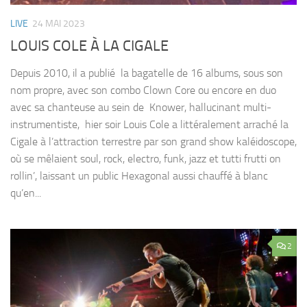
LIVE
24 MAI 2023
LOUIS COLE À LA CIGALE
Depuis 2010, il a publié la bagatelle de 16 albums, sous son
nom propre, avec son combo Clown Core ou encore en duo
avec sa chanteuse au sein de Knower, hallucinant multi-
instrumentiste, hier soir Louis Cole a littéralement arraché la
Cigale à l’attraction terrestre par son grand show kaléidoscope,
où se mêlaient soul, rock, electro, funk, jazz et tutti frutti on
rollin’, laissant un public Hexagonal aussi chauffé à blanc
qu’en...
2