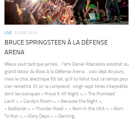
LIVE
23 MAI 2023
BRUCE SPRINGSTEEN À LA DÉFENSE
ARENA
Mieux vaut tard que jamais… l’ami Daniel Abecassis assistait au
grand retour du Boss à la Défense Arena… voici déjà dix jours,
mais le choc électrique fût tel, qu’il lui fallut tout ce temps pour
s’en remettre. Et on le comprend : vingt-sept titres interprétés
dont les iconiques « Prove It All Night », « The Promised
Land », « Candy’s Room », « Because the Night »,
« Badlands », « Thunder Road », « Born In the USA », « Born
To Run », « Glory Days », « Dancing...