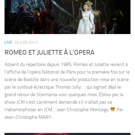
LIVE
26 JUIN 2023
ROMEO ET JULIETTE À L’OPERA
Absent du répertoire depuis 1985, Roméo et Juliette revient à
l’affiche de l’opéra National de Paris pour la première fois sur la
scène de Bastille dans une nouvelle production mise en scène
par le surdoué éclectique Thomas Jolly…. qui signait déjà le
grand retour de Starmania voici quelques mois. Ébloui par le
show JCM s’est carrément demandé s’il n’allait pas se
métamorphoser en JCM… Jean Christophe Montaigu
Par
Jean-Christophe MARY...